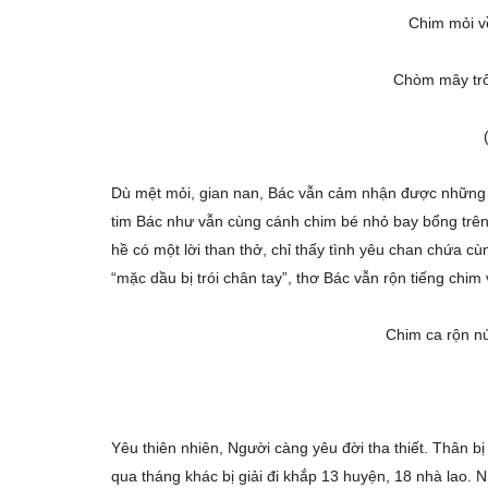
Chim mỏi v
Chòm mây trô
Dù mệt mỏi, gian nan, Bác vẫn cảm nhận được những né
tim Bác như vẫn cùng cánh chim bé nhỏ bay bổng trên
hề có một lời than thở, chỉ thấy tình yêu chan chứa c
“mặc dầu bị trói chân tay”, thơ Bác vẫn rộn tiếng chi
Chim ca rộn nú
Yêu thiên nhiên, Người càng yêu đời tha thiết. Thân 
qua tháng khác bị giải đi khắp 13 huyện, 18 nhà lao. N