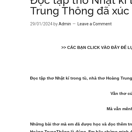
Đọc tập thơ Nhật kí 
Trung Thông đã xúc 
29/01/2024
by
Admin
Leave a Comment
>> CÁC BẠN CLICK VÀO ĐÂY ĐỂ 
Đọc tập thơ Nhật kí trong tù, nhà thơ Hoàng Trun
Vần thơ củ
Mà vẫn mênh
Những bài thơ mà em đã được học và đọc thêm tr
Hoàng Trung
Thông là đúng. Em hãy chứng minh đ