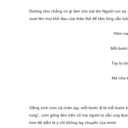
Dường như chẳng có gì làm cho trái tim Người run sợ
vượt lên mọi khổ đau của thân thể để tấm lòng vẫn lu
Hôm nay xiền
Mỗi bước leng
Tuy bị tì
Mà như khanh
Xiềng xích cùm cả chân tay, mỗi bước đi là mỗi bước 
rung”, cùm gông đeo trên cổ mà người tù vẫn ung dun
hơn để diễn tả ý chí không lay chuyển của mình.