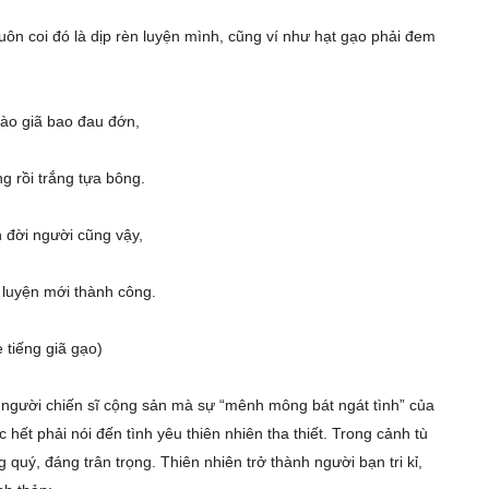
uôn coi đó là dịp rèn luyện mình, cũng ví như hạt gạo phải đem
.
ào giã bao đau đớn,
g rồi trắng tựa bông.
 đời người cũng vậy,
 luyện mới thành công.
 tiếng giã gạo)
ủa người chiến sĩ cộng sản mà sự “mênh mông bát ngát tình” của
hết phải nói đến tình yêu thiên nhiên tha thiết. Trong cảnh tù
 quý, đáng trân trọng. Thiên nhiên trở thành người bạn tri kỉ,