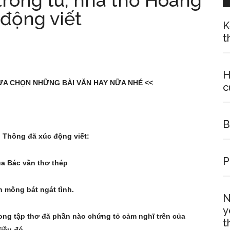
trong tù, nhà thơ Hoàng
động viết
K
t
H
LỰA CHỌN NHỮNG BÀI VĂN HAY NỮA NHÉ <<
c
B
g Thông đã xúc động viết:
P
a Bác vần thơ thép
 mông bát ngát tình.
N
y
ong tập thơ đã phần nào chứng tỏ cảm nghĩ trên của
t
iều đó.