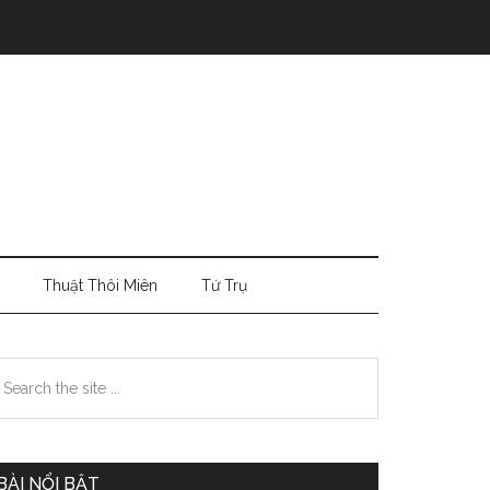
Thuật Thôi Miên
Tứ Trụ
Primary
earch
e
Sidebar
te
BÀI NỔI BẬT