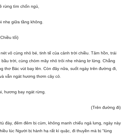
ề rừng tìm chốn ngủ,
i nhẹ giữa tầng không.
(Chiều tối)
t vô cùng nhỏ bé, tinh tế của cảnh trời chiều. Tâm hồn, trái
 bầu trời, cùng chòm mây nhỏ trôi nhẹ nhàng lơ lửng. Chẳng
ùng thơ Bác vút bay lên. Còn đây nữa, suốt ngày trên đường đi,
m và vẫn ngát hương thơm cây cỏ.
i, hương bay ngát rừng.
(Trên đường đi)
bị tù đày, đêm đêm bị cùm, không manh chiếu ngả lưng, ngày này
hiều lúc Người bị hành hạ rất kì quặc, đi thuyền mà bị “lủng