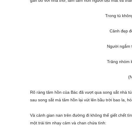
gắn bó với nhà thơ, làm tâm hồn người dịu mát và tha
Trong tù khôn
Cảnh đẹp đ
Người ngắm t
Trăng nhòm 
(
Rõ ràng tâm hồn của Bác đã vượt qua song sắt nhà tù 
sau song sắt mà tâm hồn lại vút lên bầu trời bao la, h
Và cảnh gian nan trên đường đi không thể giết chết tì
một trái tim nhạy cảm và chan chứa tình: