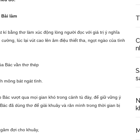
Bài làm
T
 kí bằng thơ làm xúc động lòng người đọc với giá trị ý nghĩa
C
 cường, lúc lại vút cao lên âm điệu thiết tha, ngọt ngào của tình
n
ủa Bác vần thơ thép
S
s
 mông bát ngát tình.
úp Bác vượt qua mọi gian khó trong cảnh tù đày, để giữ vững ý
N
Bác đã dùng thơ để giải khuây và răn mình trong thời gian bị
k
M
ngâm đợi cho khuây,