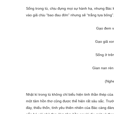
Sống trong tù, chịu đựng mọi sự hành hạ, nhưng Bác l
vào giã chịu “bao đau đớn” nhưng sẽ “trắng tựa bông”
Gạo đem v
Gạo giã xon
Sống ở trên
Gian nan rèn
(Nghe
Nhật kí trong tù không chỉ biểu hiện tinh thần thép c
một tâm hồn thơ cũng được thể hiện rất sâu sắc. Trước 
đày, thiếu thốn, tình yêu thiên nhiên của Bác càng đáng