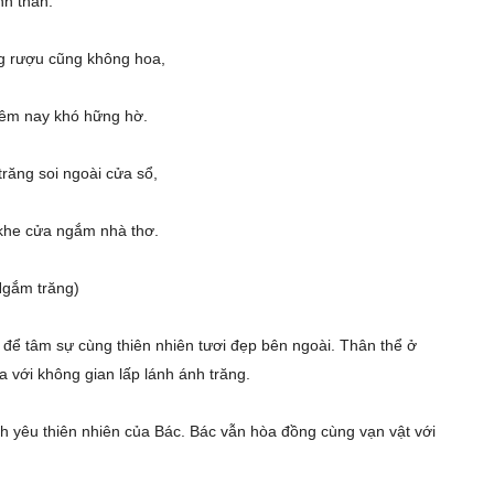
nh thản:
g rượu cũng không hoa,
êm nay khó hững hờ.
răng soi ngoài cửa sổ,
khe cửa ngắm nhà thơ.
Ngắm trăng)
để tâm sự cùng thiên nhiên tươi đẹp bên ngoài. Thân thể ở
òa với không gian lấp lánh ánh trăng.
nh yêu thiên nhiên của Bác. Bác vẫn hòa đồng cùng vạn vật với