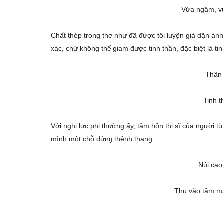
Vừa ngâm, vừ
Chất thép trong thơ như đã được tôi luyện già dặn án
xác, chứ không thể giam được tinh thần, đặc biệt là ti
Thân 
Tinh t
Với nghị lực phi thường ấy, tâm hồn thi sĩ của người t
mình một chỗ đứng thênh thang:
Núi cao
Thu vào tầm m