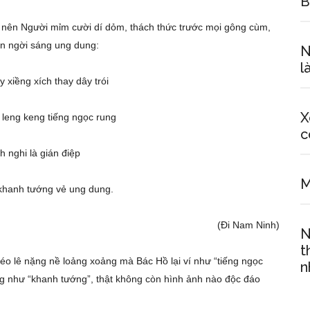
B
, nên Người mỉm cười dí dỏm, thách thức trước mọi gông cùm,
ôn ngời sáng ung dung:
N
l
g xích thay dây trói
X
 keng tiếng ngọc rung
c
nh nghi là gián điệp
M
 tướng vẻ ung dung.
(Đi Nam Ninh)
N
t
kéo lê nặng nề loảng xoảng mà Bác Hồ lại ví như “tiếng ngọc
n
g như “khanh tướng”, thật không còn hình ảnh nào độc đáo