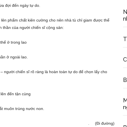
a đợi đến ngày tự do.
N
n
h lên phẩm chất kiên cường cho nên nhà tù chỉ giam được thể
nh thần của người chiến sĩ cộng sản:
T
thể ở trong lao
hần ở ngoài lao.
C
ù – người chiến sĩ rõ ràng là hoàn toàn tự do để chọn lấy cho
B
 lên đến tận cùng
M
n
ắt muôn trùng nước non.
. (Đi đường)