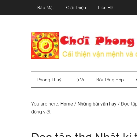
Skip
Skip
Skip
Bảo Mật
Giới Thiệu
Liên Hệ
to
to
to
main
secondary
primary
content
menu
sidebar
Phong Thuỷ
Tử Vi
Bói Tổng Hợp
You are here:
Home
/
Những bài văn hay
/
Đọc tập
động viết