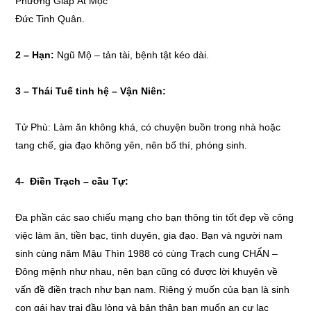
Phương Giáp Ất Mộc
Đức Tinh Quân.
2 –
Hạn:
Ngũ Mộ – tản tài, bệnh tật kéo dài.
3 –
Thái Tuế tinh hệ – Vận Niên:
Tử Phù: Làm ăn không khá, có chuyện buồn trong nhà hoặc
tang chế, gia đạo không yên, nên bố thí, phóng sinh.
4-
Điền Trạch – cầu Tự:
Đa phần các sao chiếu mạng cho bạn thông tin tốt đẹp về công
việc làm ăn, tiền bạc, tình duyên, gia đạo. Bạn và người nam
sinh cùng năm Mậu Thìn 1988 có cùng Trạch cung CHẨN –
Đông mệnh như nhau, nên bạn cũng có được lời khuyên về
vấn đề điền trạch như bạn nam. Riêng ý muốn của bạn là sinh
con gái hay trai đầu lòng và bản thân bạn muốn an cư lạc