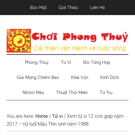
Skip
Skip
Skip
Bảo Mật
Giới Thiệu
Liên Hệ
to
to
to
main
secondary
primary
content
menu
sidebar
Phong Thuỷ
Tử Vi
Bói Tổng Hợp
Giải Mộng Chiêm Bao
Khai Vận
Kinh Dịch
Nhóm Máu
Thuật Thôi Miên
Tứ Trụ
You are here:
Home
/
Tử vi
/
Xem tử vi 12 con giáp năm
2017 – nữ tuổi Mậu Thìn sinh năm 1988