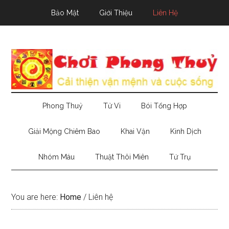
Skip
Skip
Skip
Bảo Mật
Giới Thiệu
Liên Hệ
to
to
to
main
secondary
primary
content
menu
sidebar
Phong Thuỷ
Tử Vi
Bói Tổng Hợp
Giải Mộng Chiêm Bao
Khai Vận
Kinh Dịch
Nhóm Máu
Thuật Thôi Miên
Tứ Trụ
You are here:
Home
/
Liên hệ