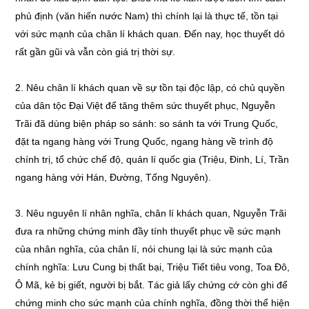
phủ định (văn hiến nước Nam) thì chính lại là thực tế, tồn tại
với sức mạnh của chân lí khách quan. Đến nay, học thuyết dó
rất gần gũi và vẫn còn giá trị thời sự.
2. Nêu chân lí khách quan về sự tồn tại độc lập, có chủ quyền
của dân tộc Đại Việt để tăng thêm sức thuyết phục, Nguyễn
Trãi đã dùng biện pháp so sánh: so sánh ta với Trung Quốc,
đặt ta ngang hàng với Trung Quốc, ngang hàng về trình độ
chính trị, tổ chức chế độ, quản lí quốc gia (Triệu, Đinh, Lí, Trần
ngang hàng với Hán, Đường, Tống Nguyên).
3. Nêu nguyên lí nhân nghĩa, chân lí khách quan, Nguyễn Trãi
đưa ra những chứng minh đầy tính thuyết phục về sức mạnh
của nhân nghĩa, của chân lí, nói chung lại là sức mạnh của
chính nghĩa: Lưu Cung bị thất bại, Triệu Tiết tiêu vong, Toa Đô,
Ô Mã, kẻ bị giết, người bị bắt. Tác giả lấy chứng cớ còn ghi để
chứng minh cho sức mạnh của chính nghĩa, đồng thời thể hiện