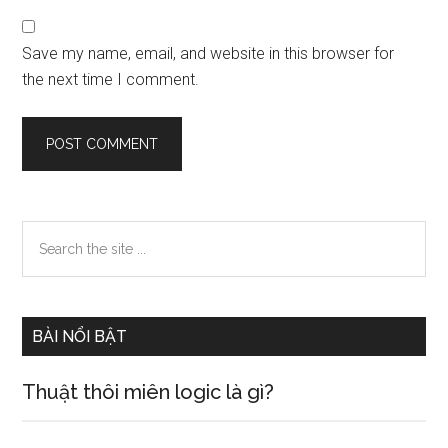
Save my name, email, and website in this browser for
the next time I comment.
Primary
Search
the
Sidebar
site
...
BÀI NỔI BẬT
Thuật thôi miên logic là gì?