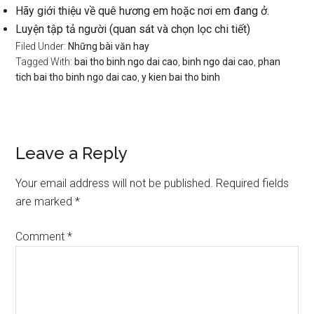
Hãy giới thiệu về quê hương em hoặc nơi em đang ở.
Luyện tập tả người (quan sát và chọn lọc chi tiết)
Filed Under:
Những bài văn hay
Tagged With:
bai tho binh ngo dai cao
,
binh ngo dai cao
,
phan
tich bai tho binh ngo dai cao
,
y kien bai tho binh
Reader
Leave a Reply
Interactions
Your email address will not be published.
Required fields
are marked
*
Comment
*