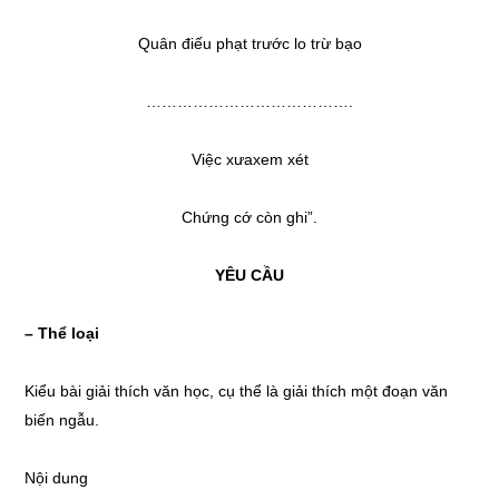
Quân điếu phạt trước lo trừ bạo
………………………………….
Việc xưaxem xét
Chứng cớ còn ghi”.
YÊU C
Ầ
U
– Thể loại
Kiểu bài giải thích văn học, cụ thể là giải thích một đoạn văn
biến ngẫu.
Nội dung