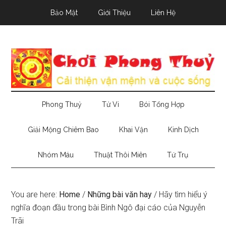
Skip
Skip
Skip
Bảo Mật
Giới Thiệu
Liên Hệ
to
to
to
main
secondary
primary
content
menu
sidebar
Phong Thuỷ
Tử Vi
Bói Tổng Hợp
Giải Mộng Chiêm Bao
Khai Vận
Kinh Dịch
Nhóm Máu
Thuật Thôi Miên
Tứ Trụ
You are here:
Home
/
Những bài văn hay
/
Hãy tìm hiểu ý
nghĩa đoạn đầu trong bài Bình Ngô đại cáo của Nguyễn
Trãi