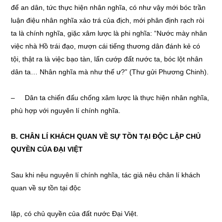
để an dân, tức thực hiện nhân nghĩa, có như vậy mới bóc trần
luận điệu nhân nghĩa xảo trá của địch, mới phân định rạch ròi
ta là chính nghĩa, giặc xâm lược là phi nghĩa: “Nước mày nhân
việc nhà Hồ trái đạo, mượn cái tiếng thương dân đánh kẻ có
tội, thật ra là việc bạo tàn, lấn cướp đất nước ta, bóc lột nhân
dân ta… Nhân nghĩa mà như thế ư?” (Thư gửi Phương Chinh).
– Dân ta chiến đấu chống xâm lược là thực hiện nhân nghĩa,
phù hợp với nguyên lí chính nghĩa.
B. CHÂN LÍ KHÁCH QUAN VỀ SỰ TỒN TẠI ĐỘC LẬP CHỦ
QUYỀN CỦA ĐẠI VIỆT
Sau khi nêu nguyên lí chính nghĩa, tác giả nêu chân lí khách
quan về sự tồn tại độc
lập, có chủ quyền của đất nước Đại Việt.