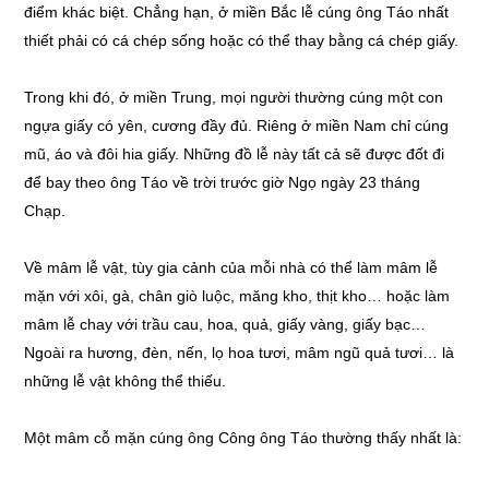
điểm khác biệt. Chẳng hạn, ở miền Bắc lễ cúng ông Táo nhất
thiết phải có cá chép sống hoặc có thể thay bằng cá chép giấy.
Trong khi đó, ở miền Trung, mọi người thường cúng một con
ngựa giấy có yên, cương đầy đủ. Riêng ở miền Nam chỉ cúng
mũ, áo và đôi hia giấy. Những đồ lễ này tất cả sẽ được đốt đi
để bay theo ông Táo về trời trước giờ Ngọ ngày 23 tháng
Chạp.
Về mâm lễ vật, tùy gia cảnh của mỗi nhà có thể làm mâm lễ
mặn với xôi, gà, chân giò luộc, măng kho, thịt kho… hoặc làm
mâm lễ chay với trầu cau, hoa, quả, giấy vàng, giấy bạc…
Ngoài ra hương, đèn, nến, lọ hoa tươi, mâm ngũ quả tươi… là
những lễ vật không thể thiếu.
Một mâm cỗ mặn cúng ông Công ông Táo thường thấy nhất là: