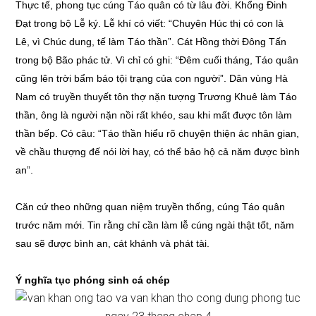
Thực tế, phong tục cúng Táo quân có từ lâu đời. Khổng Đinh
Đạt trong bộ Lễ ký. Lễ khí có viết: “Chuyên Húc thị có con là
Lê, vì Chúc dung, tế làm Táo thần”. Cát Hồng thời Đông Tấn
trong bộ Bão phác tử. Vì chỉ có ghi: “Đêm cuối tháng, Táo quân
cũng lên trời bẩm báo tội trạng của con người”. Dân vùng Hà
Nam có truyền thuyết tôn thợ nặn tượng Trương Khuê làm Táo
thần, ông là người nặn nồi rất khéo, sau khi mất được tôn làm
thần bếp. Có câu: “Táo thần hiểu rõ chuyện thiện ác nhân gian,
về chầu thượng đế nói lời hay, có thể bảo hộ cả năm được bình
an”.
Căn cứ theo những quan niệm truyền thống, cúng Táo quân
trước năm mới. Tin rằng chỉ cần làm lễ cúng ngài thật tốt, năm
sau sẽ được bình an, cát khánh và phát tài.
Ý nghĩa tục phóng sinh cá chép