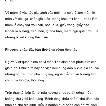
Chạp.
Về mâm lễ vật, tùy gia cảnh của mỗi nhà có thể làm mâm lễ
mặn với xôi, gà, chân giò luộc, măng kho, thịt kho… hoặc làm
mâm lễ chay với trầu cau, hoa, quả, giấy vàng, giấy bạc…
Ngoài ra hương, đèn, nến, lọ hoa tươi, mâm ngũ quả tươi… là
những lễ vật không thể thiếu.
Phương pháp đặt bàn thờ
ông công ông táo
Người Việt quan niệm ba vị thần Táo định đoạt phúc đức cho
gia đình. Phúc đức này do việc làm đúng đạo lý của gia chủ và
những người trong nhà. Tuy vậy, ngoài Bắc có xu hướng thờ
chung là thổ địa, thổ công.
Trên thực tế, bếp là nơi nấu nướng phục vụ ăn uống, nếu
không chú ý thì khả năng “Bệnh tòng khẩu nhập” khó đảm bảo
bình an cho gia đình. Bếp là nguồn nuôi sống con người, vạn