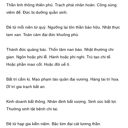
Thần linh thông thiên phủ. Trạch phái nhân hoàn. Công sùng
viêm đế. Đức bị dưỡng quần sinh.
Đệ tử mỗi niên tứ quý. Ngưỡng lại tôn thần bảo hữu. Nhật thực
tam xan. Toàn cảm đại đức khuông phù.
Thánh đức quảng bác. Thốn tâm nan báo. Nhật thường chi
gian. Ngôn hoặc phi lễ. Hành hoặc phi nghi. Trù tạo chi tế.
Hoặc phần mao cốt. Hoặc đôi uế ô.
Bất tri cấm kị. Mạo phạm táo quân đại vương. Hàng tai trí họa.
Dĩ trí gia trạch bất an.
Kinh doanh bất thông. Nhân đinh bất vượng. Sinh súc bất lợi.
Thường sinh tật bệnh chi tai.
Đệ tử hạp gia kiền niệm. Bặc kim đại cát lương thần.