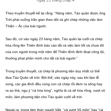
Theo truyền thuyết kể lại rằng: “Hàng năm, Táo quân được ông
Trời phái xuống trần gian theo dõi và ghi chép những việc làm
Thiện – Ác của loài người.
Sau đó, cứ vào ngày 23 hàng năm, Táo quân lại cưỡi cá chép
hóa rồng lên Thiên đình báo cáo tất cả việc làm tốt và chưa tốt
của con người trong một năm để Thiên đình định đoạt công tội,
thưởng phạt phân minh cho tất cả loài người.”
Trong truyền thuyết, cá chép là phương tiện duy nhất có thể
đưa Táo Quân về trời. Bởi thế, vào ngày này, sau khi làm lễ
xong, các gia đình đều cúng con cá chép rồi đem ra sông hay
ra ao thả, ngụ ý “cá hóa long”, nghĩa là cá sẽ hóa rồng, vượt vũ
môn, làm phương tiện cho Táo quân cưỡi về trời.
Ngoài ra, trong tâm thức người Việt, “cá vượt Vũ môn” hay “cá