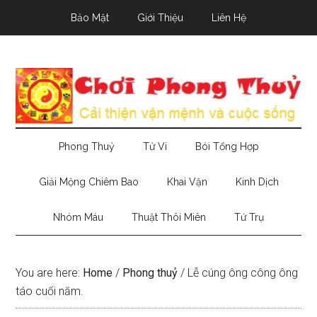
Skip
Skip
Skip
Bảo Mật
Giới Thiệu
Liên Hệ
to
to
to
main
secondary
primary
content
menu
sidebar
Phong Thuỷ
Tử Vi
Bói Tổng Hợp
Giải Mộng Chiêm Bao
Khai Vận
Kinh Dịch
Nhóm Máu
Thuật Thôi Miên
Tứ Trụ
You are here:
Home
/
Phong thuỷ
/
Lễ cúng ông công ông
táo cuối năm.