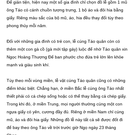
Để giản tiện, hiện nay một số gia đình chỉ chọn đồ lễ gồm 1 mũ
ông Táo có cánh chuồn tượng trưng, 1 bộ áo và đôi hia bằng
giấy. Riêng màu sắc của bộ mũ, áo, hia đều thay đổi tùy theo
phong thủy mỗi năm.
Đối với những gia đình có trẻ con, lễ cúng Táo quân còn có
thêm một con gà cồ (gà mới tập gáy) luộc để nhờ Táo quân xin
Ngọc Hoàng Thượng Đế ban phước cho đứa trẻ lớn lên khỏe
mạnh và giàu sinh khí.
Tùy theo mỗi vùng miền, lễ vật cúng Táo quân cũng có những
điểm khác biệt. Chẳng hạn, ở miền Bắc lễ cúng ông Táo nhất
thiết phải có cá chép sống hoặc có thể thay bằng cá chép giấy.
Trong khi đó, ở miền Trung, mọi người thường cúng một con
ngựa giấy có yên, cương đầy đủ. Riêng ở miền Nam chỉ cúng
mũ, áo và đôi hia giấy. Những đồ lễ này tất cả sẽ được đốt đi
để bay theo ông Táo về trời trước giờ Ngọ ngày 23 tháng