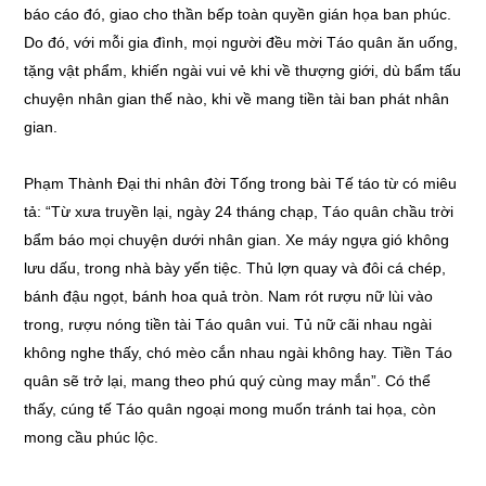
báo cáo đó, giao cho thần bếp toàn quyền gián họa ban phúc.
Do đó, với mỗi gia đình, mọi người đều mời Táo quân ăn uống,
tặng vật phẩm, khiến ngài vui vẻ khi về thượng giới, dù bẩm tấu
chuyện nhân gian thế nào, khi về mang tiền tài ban phát nhân
gian.
Phạm Thành Đại thi nhân đời Tống trong bài Tế táo từ có miêu
tả: “Từ xưa truyền lại, ngày 24 tháng chạp, Táo quân chầu trời
bẩm báo mọi chuyện dưới nhân gian. Xe máy ngựa gió không
lưu dấu, trong nhà bày yến tiệc. Thủ lợn quay và đôi cá chép,
bánh đậu ngọt, bánh hoa quả tròn. Nam rót rượu nữ lùi vào
trong, rượu nóng tiền tài Táo quân vui. Tủ nữ cãi nhau ngài
không nghe thấy, chó mèo cắn nhau ngài không hay. Tiền Táo
quân sẽ trở lại, mang theo phú quý cùng may mắn”. Có thể
thấy, cúng tế Táo quân ngoại mong muốn tránh tai họa, còn
mong cầu phúc lộc.