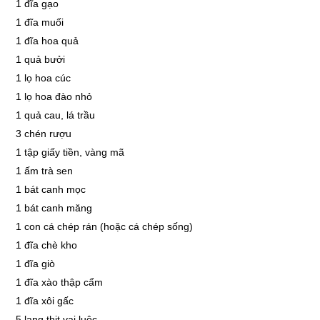
1 đĩa gạo
1 đĩa muối
1 đĩa hoa quả
1 quả bưởi
1 lọ hoa cúc
1 lọ hoa đào nhỏ
1 quả cau, lá trầu
3 chén rượu
1 tập giấy tiền, vàng mã
1 ấm trà sen
1 bát canh mọc
1 bát canh măng
1 con cá chép rán (hoặc cá chép sống)
1 đĩa chè kho
1 đĩa giò
1 đĩa xào thập cẩm
1 đĩa xôi gấc
5 lạng thịt vai luộc