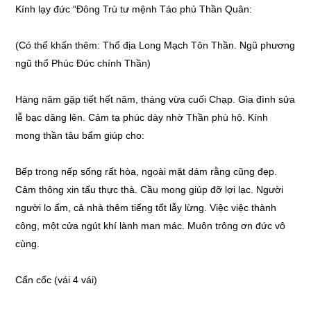
Kính lạy đức “Đông Trù tư mệnh Táo phủ Thần Quân:
(Có thể khấn thêm: Thổ địa Long Mạch Tôn Thần. Ngũ phương
ngũ thổ Phúc Đức chính Thần)
Hàng năm gặp tiết hết năm, tháng vừa cuối Chạp. Gia đình sửa
lễ bạc dâng lên. Cảm tạ phúc dày nhờ Thần phù hộ. Kính
mong thần tâu bẩm giúp cho:
Bếp trong nếp sống rất hòa, ngoài mặt dám rằng cũng đẹp.
Cảm thông xin tấu thực thà. Cầu mong giúp đỡ lợi lạc. Người
người lo ấm, cả nhà thêm tiếng tốt lẫy lừng. Việc việc thành
công, một cửa ngút khí lành man mác. Muôn trông ơn đức vô
cùng.
Cẩn cốc (vái 4 vái)