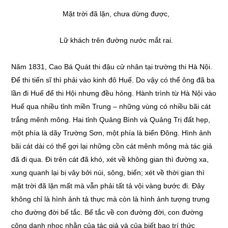
Mặt trời đã lặn, chưa dừng được,
Lữ khách trên đường nước mắt rai.
Năm 1831, Cao Bá Quát thi đậu cử nhân tại trường thi Hà Nội.
Để thi tiến sĩ thì phải vào kinh đô Huế. Do vậy có thể ông đã ba
lần đi Huế để thi Hội nhưng đều hỏng. Hành trình từ Hà Nội vào
Huế qua nhiều tỉnh miền Trung – những vùng có nhiều bãi cát
trắng mênh mông. Hai tỉnh Quảng Bình và Quảng Trị đất hẹp,
một phía là dãy Trường Sơn, một phía là biển Đông. Hình ảnh
bãi cát dài có thể gợi lại những cồn cát mênh mông mà tác giả
đã đi qua. Đi trên cát đã khó, xét về không gian thì đường xa,
xung quanh lại bị vây bởi núi, sông, biển; xét về thời gian thì
mặt trời đã lặn mất mà vẫn phải tất tả vội vàng bước đi. Đây
không chỉ là hình ảnh tả thực mà còn là hình ảnh tượng trưng
cho đường đời bế tắc. Bế tắc về con đường đời, con đường
công danh nhọc nhằn của tác giả và của biết bao trí thức