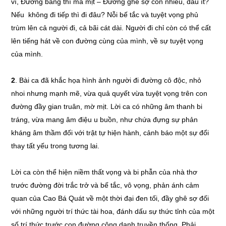
vì, Đường bằng thì mà mịt – Đường ghê sợ còn nhiều, đâu ít?
Nếu không đi tiếp thì đi đâu? Nỗi bế tắc và tuyệt vọng phủ
trùm lên cả người đi, cả bãi cát dài. Người đi chỉ còn có thể cất
lên tiếng hát về con đường cùng của mình, về sự tuyệt vọng
của mình.
2
. Bài ca đã khắc họa hình ảnh người đi đường cô độc, nhỏ
nhoi nhưng mạnh mẽ, vừa quả quyết vừa tuyệt vọng trên con
đường đầy gian truân, mờ mịt. Lời ca có những âm thanh bi
tráng, vừa mang âm điệu u buồn, như chứa đựng sự phản
kháng âm thầm đối với trật tự hiện hành, cảnh báo một sự đổi
thay tất yếu trong tương lai.
Lời ca còn thể hiện niềm thất vọng và bi phẫn của nhà thơ
trước đường đời trắc trở và bế tắc, vô vọng, phản ánh cảm
quan của Cao Bá Quát về một thời đại đen tối, đầy ghê sợ đối
với những người trí thức tài hoa, đánh dấu sự thức tỉnh của một
số trí thức trước con đường công danh truyền thống. Phải