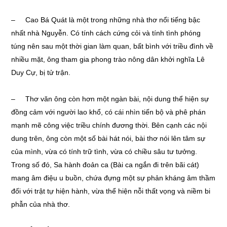
– Cao Bá Quát là một trong những nhà thơ nổi tiếng bậc
nhất nhà Nguyễn. Có tính cách cứng cỏi và tính tình phóng
túng nên sau một thời gian làm quan, bất bình với triều đình về
nhiều mặt, ông tham gia phong trào nông dân khởi nghĩa Lê
Duy Cự, bị tử trận.
– Thơ văn ông còn hơn một ngàn bài, nội dung thể hiện sự
đồng cảm với người lao khổ, có cái nhìn tiến bộ và phê phán
mạnh mẽ công việc triều chính đương thời. Bên cạnh các nội
dung trên, ông còn một số bài hát nói, bài thơ nói lên tâm sự
của mình, vừa có tính trữ tình, vừa có chiều sâu tư tưởng.
Trong số đó, Sa hành đoản ca (Bài ca ngắn đi trên bãi cát)
mang âm điệu u buồn, chứa đựng một sự phản kháng âm thầm
đối với trật tự hiện hành, vừa thể hiện nỗi thất vọng và niềm bi
phẫn của nhà thơ.