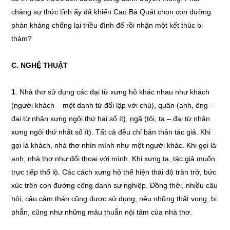
chăng sự thức tỉnh ấy đã khiến Cao Bá Quát chọn con đường
phản kháng chống lại triều đình để rồi nhận một kết thúc bi
thảm?
C. NGHỆ THUẬT
1
. Nhà thơ sử dụng các đại từ xưng hô khác nhau như khách
(người khách – một danh từ đối lập với chủ), quân (anh, ông –
đại từ nhân xưng ngôi thứ hai số ít), ngã (tôi, ta – đại từ nhân
xưng ngôi thứ nhất số ít). Tất cả đều chỉ bản thân tác giả. Khi
gọi là khách, nhà thơ nhìn mình như một người khác. Khi gọi là
anh, nhà thơ như đối thoại với mình. Khi xưng ta, tác giả muốn
trực tiếp thổ lộ. Các cách xưng hô thể hiện thái độ trăn trở, bức
xúc trên con đường công danh sự nghiệp. Đồng thời, nhiều câu
hỏi, câu cảm thán cũng được sử dụng, nêu những thất vọng, bi
phẫn, cũng như những mâu thuẫn nội tâm của nhà thơ.