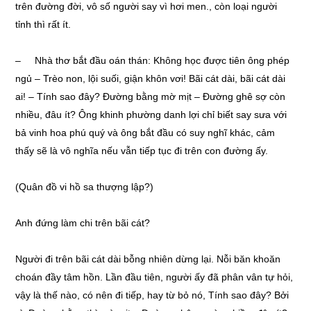
trên đường đời, vô số người say vì hơi men., còn loại người
tỉnh thì rất ít.
– Nhà thơ bắt đầu oán thán: Không học được tiên ông phép
ngủ – Trèo non, lội suối, giận khôn vơi! Bãi cát dài, bãi cát dài
ai! – Tính sao đây? Đường bằng mờ mịt – Đường ghê sợ còn
nhiều, đâu ít? Ông khinh phường danh lợi chỉ biết say sưa với
bả vinh hoa phú quý và ông bắt đầu có suy nghĩ khác, cảm
thấy sẽ là vô nghĩa nếu vẫn tiếp tục đi trên con đường ấy.
(Quân đồ vi hồ sa thượng lập?)
Anh đứng làm chi trên bãi cát?
Người đi trên bãi cát dài bỗng nhiên dừng lại. Nỗi băn khoăn
choán đầy tâm hồn. Lần đầu tiên, người ấy đã phân vân tự hỏi,
vậy là thế nào, có nên đi tiếp, hay từ bỏ nó, Tính sao đây? Bởi