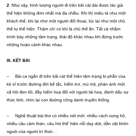
2
. Như vậy, hình tượng người đi trên bãi cát dài được tác giả
thể hiện không đơn nhất mà đa chiều. Khi thi miêu tả như một
khách thể, khi lại nhơ một người đối thoại, lúc lại như một chủ
thể tự thể hiện. Thậm chí có khi là chủ thể ẩn. Tất cả nhằm
trình bày những tâm trạng, thái độ khác nhau khi đứng trước
những hoàn cảnh khác nhau.
III. KẾT BÀI
– Bài ca ngắn đi trên bãi cát thể hiện tâm trạng bi phẫn của
kẻ sĩ trước đường đời bế tắc, hiểm trơ, mù mịt, phản ánh một
xã hội đen tối, đầy hiểm họa đối với người tài hoa, đánh dấu sự
thức tỉnh, nhìn lại con đường công danh truyền thống.
– Nghệ thuật bài thơ có nhiều nét mới: nhiều cách xưng hô,
nhiều câu cảm thán, câu hỏi thế’ hiện nỗi day dứt, dằn vặt khôn
nguôi của người trí thức…