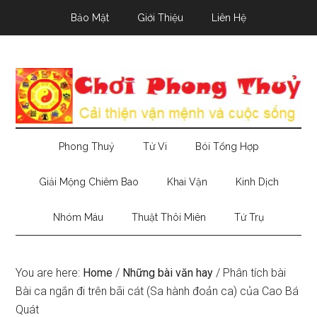
Skip
Skip
Skip
Bảo Mật
Giới Thiệu
Liên Hệ
to
to
to
main
secondary
primary
content
menu
sidebar
Phong Thuỷ
Tử Vi
Bói Tổng Hợp
Giải Mộng Chiêm Bao
Khai Vận
Kinh Dịch
Nhóm Máu
Thuật Thôi Miên
Tứ Trụ
You are here:
Home
/
Những bài văn hay
/
Phân tích bài
Bài ca ngắn đi trên bãi cát (Sa hành đoản ca) của Cao Bá
Quát