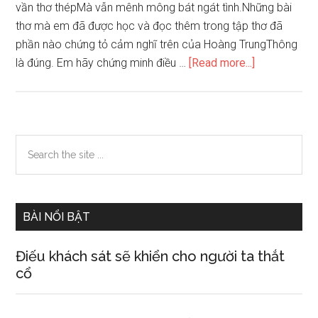
vần thơ thépMà vẫn mênh mông bát ngát tình.Những bài
thơ mà em đã được học và đọc thêm trong tập thơ đã
phần nào chứng tỏ cảm nghĩ trên của Hoàng TrungThông
about
là đúng. Em hãy chứng minh điều …
[Read more...]
Đọc
tập
thơ
Nhật
Primary
Search
kí
the
Sidebar
trong
site
tù,
...
nhà
BÀI NỔI BẬT
thơ
Hoàng
Điếu khách sát sẽ khiển cho người ta thắt
Trung
cổ
Thông
đã