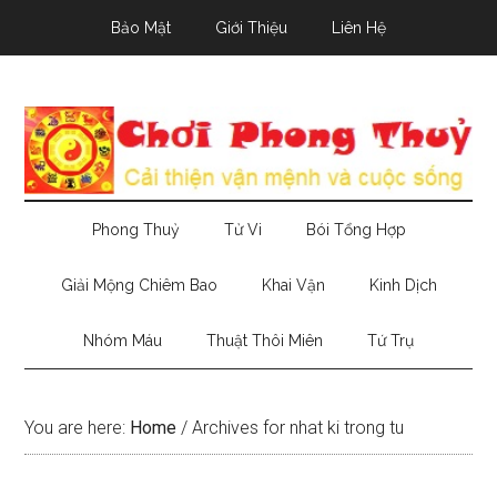
Skip
Skip
Skip
Bảo Mật
Giới Thiệu
Liên Hệ
to
to
to
main
secondary
primary
content
menu
sidebar
Phong Thuỷ
Tử Vi
Bói Tổng Hợp
Giải Mộng Chiêm Bao
Khai Vận
Kinh Dịch
Nhóm Máu
Thuật Thôi Miên
Tứ Trụ
You are here:
Home
/
Archives for nhat ki trong tu