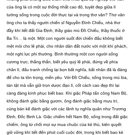
của ông là có một sự thống nhất cao độ, tuyệt đẹp giữa lí
tưởng sống trong cuộc đời thực tại và trong thơ văn? Thơ văn
ông cho ta thấy người chiến sĩ Nguyễn Đình Chiểu, nhà thơ
đầy khí tiết đất Gia Định, thầy giáo mù Đồ Chiểu, thầy thuốc ở
Ba Tri… là một. Một con người suốt đời chiến đấu không biết
mệt mỏi cho lẽ phải, cho nhân dân đất nước với một khí phách,
một nghị lực phi thường. Bình thường một con người sống
cương trực, thắng thắn, biết yêu quý lẽ phải, đứng về phía
chân lí, đấu tranh chống lại bọn bất nghĩa, bất nhân đã là đáng
để cho ta tôn trọng, mến yêu. Với Đồ Chiểu, sống trong mù lòa,
tàn tật mà vẫn giữ trọn dược đạo lí, cốt cách cao đẹp thì lại
càng đáng kính phục biết bao. Khi giặc Pháp tấn công Nam Bộ,
không đánh giặc bằng gươm, ông đánh giặc bằng mưu trí,
cùng bàn kế đánh giặc với các lãnh tụ nghĩa quân như Trương
Định, Đốc Binh Là. Giặc chiếm hết Nam Bộ, sống trong đất giặc
chiếm, ông từ chối mọi sự mua chuộc của kẻ thù, kiên quyết
giữ vững khí tiết đến phút cuối cuộc đời, trong khi biết bao kẻ