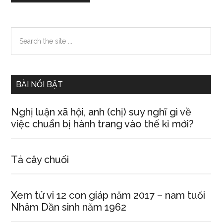
Primary
Search
the
Sidebar
site
...
BÀI NỔI BẬT
Nghị luận xã hội, anh (chị) suy nghĩ gì về
việc chuẩn bị hành trang vào thế kỉ mới?
Tả cây chuối
Xem tử vi 12 con giáp năm 2017 – nam tuổi
Nhâm Dần sinh năm 1962