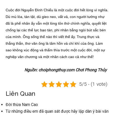
Cuộc đời Nguyễn Đình Chiểu là một cuộc đời hết lòng vì nghĩa.
Dù mù lòa, tàn tật, dù gieo neo, vất vả, con người tưởng nhự
đã là phế nhân ấy vẫn một lòng tôn thờ chính nghĩa, quyết liệt
chống lại các thế lực bạo tàn, phi nhân bằng ngòi bút sắc bén
của mình. Ông sống thế nào thì viết thế ấy. Trung thực và
thẳng thắn, thơ văn ông là tâm hồn và chí khí của ông. Làm
sao không xúc động và thấm thìa trước một cuộc đời, một sự
nghiệp văn chương và một nhân cách cao cả như thế!
Nguồn: choiphongthuy.com Chơi Phong Thủy
5/5 - (1 vote)
Liên Quan
Đời thừa Nam Cao
Từ những điều em đã quan sát được hãy lập dàn ý bài văn