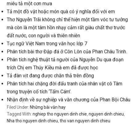
miêu tả một cơn mưa
Tả một đồ vật hoặc món quà có ý nghĩa đối với em
Thơ Nguyễn Trãi không chỉ thể hiện một tầm vóc tư tưởng
mà còn là một tâm hồn nhạy cảm rất giàu chất thơ trước
đất nước, con người và thiên nhiên
Tục ngữ Việt Nam trong văn học lớp 7
Phân tích bài thơ Đập đá ở Côn Lôn của Phan Châu Trinh.
Phân tích nghệ thuật tả người của Nguyễn Du qua đoạn
trích Chị em Thúy Kiều mà em đã được học
Tả đàn vịt đang được chăn thả trên đồng
Phân tích hai chặng đời đấu tranh của nhân vật cô Tâm
trong truyện cố tích ‘Tấm Cám’.
Nhận định về sự nghiệp và văn chương của Phan Bội Châu
Filed Under:
Những bài văn hay
Tagged With:
nghiep tho nguyen dinh chie
,
nguyen dinh chieu
,
Nha tho nguyen dinh chieu
,
tho van nguyen dinh chieu