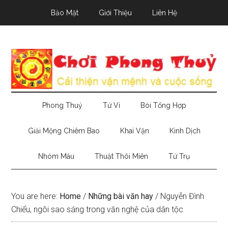
Skip
Skip
Skip
Bảo Mật
Giới Thiệu
Liên Hệ
to
to
to
main
secondary
primary
content
menu
sidebar
Phong Thuỷ
Tử Vi
Bói Tổng Hợp
Giải Mộng Chiêm Bao
Khai Vận
Kinh Dịch
Nhóm Máu
Thuật Thôi Miên
Tứ Trụ
You are here:
Home
/
Những bài văn hay
/
Nguyễn Đình
Chiểu, ngôi sao sáng trong văn nghệ của dân tộc