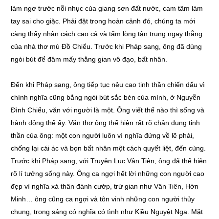
làm ngơ trước nỗi nhục của giang sơn đất nước, cam tâm làm
tay sai cho giặc. Phải đặt trong hoàn cảnh đó, chúng ta mới
càng thấy nhân cách cao cả và tấm lòng tận trung ngay thẳng
của nhà thơ mù Đồ Chiểu. Trước khi Pháp sang, ông đã dùng
ngòi bút để đâm mấy thằng gian vô đạo, bất nhân.
Đến khi Pháp sang, ông tiếp tục nêu cao tinh thần chiến dấu vì
chính nghĩa cũng bằng ngòi bút sắc bén của mình, ở Nguyễn
Đình Chiểu, văn với người là một. Ông viết thế nào thì sống và
hành động thế ấy. Văn thơ ông thể hiện rất rõ chân dung tinh
thần của ông: một con người luôn vì nghĩa đứng về lẽ phải,
chống lại cái ác và bọn bất nhân một cách quyết liệt, đến cùng.
Trước khi Pháp sang, với Truyện Lục Vân Tiên, ông đã thể hiện
rõ lí tưởng sống này. Ông ca ngợi hết lời những con người cao
đẹp vì nghĩa xả thân đánh cướp, trừ gian như Vân Tiên, Hớn
Minh… ông cũng ca ngợi và tôn vinh những con người thủy
chung, trong sáng có nghĩa có tình như Kiều Nguyệt Nga. Mặt