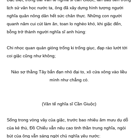
lịch sử văn học nước ta, ông đã xây dựng hình tượng người
nghĩa quân nông dân hết sức chân thực. Những con người
quanh năm cui cút làm ăn, toan lo nghèo khó, khi giặc đến,
bỗng trở thành người nghĩa sĩ anh hùng:
Chi nhọc quan quản gióng trống ki trống giục, đạp rào lướt tới
coi giặc cũng như không;
Nào sợ thằng Tây bắn đạn nhỏ đại to, xô cửa xông vào liều
mình như chẳng có.
(Văn tế nghĩa sĩ Cần Giuộc)
Sống trong vòng vây của giặc, trước bao nhiêu âm mưu dụ dỗ
của kẻ thù, Đồ Chiểu vẫn nêu cao tinh thần trung nghĩa, ngòi
bút của ông vẫn sáng ngời chủ nghĩa yêu nước: