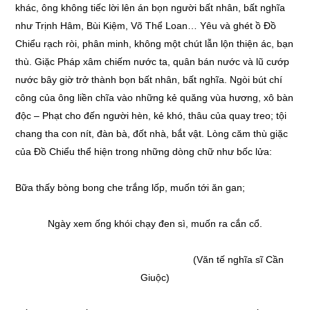
khác, ông không tiếc lời lên án bọn người bất nhân, bất nghĩa
như Trịnh Hâm, Bùi Kiệm, Võ Thể Loan… Yêu và ghét ồ Đồ
Chiểu rạch ròi, phân minh, không một chút lẫn lộn thiện ác, bạn
thù. Giặc Pháp xâm chiếm nước ta, quân bán nước và lũ cướp
nước bây giờ trở thành bọn bất nhân, bất nghĩa. Ngòi bút chí
công của ông liền chĩa vào những kẻ quăng vùa hương, xô bàn
độc – Phạt cho đến người hèn, kẻ khó, thâu của quay treo; tội
chang tha con nít, đàn bà, đốt nhà, bắt vật. Lòng căm thù giặc
của Đồ Chiểu thể hiện trong những dòng chữ như bốc lửa:
Bữa thấy bòng bong che trắng lốp, muốn tới ăn gan;
Ngày xem ống khói chạy đen sì, muốn ra cắn cổ.
(Văn tế nghĩa sĩ Cần
Giuộc)