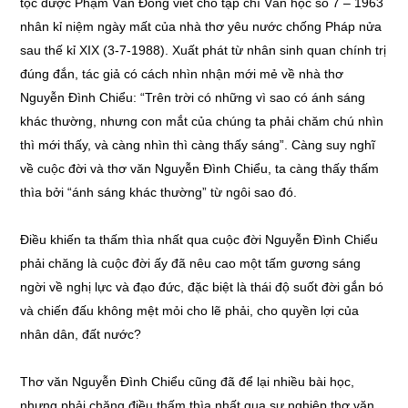
tộc được Phạm Văn Đồng viết cho tạp chí Văn học số 7 – 1963
nhân kỉ niệm ngày mất của nhà thơ yêu nước chống Pháp nửa
sau thế kỉ XIX (3-7-1988). Xuất phát từ nhân sinh quan chính trị
đúng đắn, tác giả có cách nhìn nhận mới mẻ về nhà thơ
Nguyễn Đình Chiểu: “Trên trời có những vì sao có ánh sáng
khác thường, nhưng con mắt của chúng ta phải chăm chú nhìn
thì mới thấy, và càng nhìn thì càng thấy sáng”. Càng suy nghĩ
về cuộc đời và thơ văn Nguyễn Đình Chiểu, ta càng thấy thấm
thìa bởi “ánh sáng khác thường” từ ngôi sao đó.
Điều khiến ta thấm thìa nhất qua cuộc đời Nguyễn Đình Chiểu
phải chăng là cuộc đời ấy đã nêu cao một tấm gương sáng
ngời về nghị lực và đạo đức, đặc biệt là thái độ suốt đời gắn bó
và chiến đấu không mệt mỏi cho lẽ phải, cho quyền lợi của
nhân dân, đất nước?
Thơ văn Nguyễn Đình Chiểu cũng đã để lại nhiều bài học,
nhưng phải chăng điều thấm thìa nhất qua sự nghiệp thơ văn