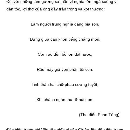
Đối với những tấm gương xả thân vì nghĩa lớn, ngã xuống vì
dân tộc, lời thơ của ông đầy trân trọng và xót thương:
Làm người trung nghĩa đáng bia son,
Đứng giữa càn khôn tiếng chẳng mòn.
Cơm áo đền bồi ơn đất nước,
Râu mày giữ vẹn phận tôi con.
Tinh thần hai chữ phau sương tuyết,
Khi phách ngàn thu rỡ núi non.
(Tha điếu Phan Tòng)
Đặc biệt, trong bài Văn tế nghĩa sĩ cần Giuộc, lần đầu tiên trong