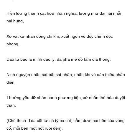
Hiền lương thanh cát hữu nhân nghĩa, lượng như đại hải nhẫn
nại hung,
Xứ vật xứ nhân đồng chi khí, xuất ngôn vô độc chính độc
phong,
Đạo tự bao la minh đạo lý, đả phá mê đồ tâm địa thông,
Ninh nguyện nhân sát bất sát nhân, nhân khi vô oán thiếu phẫn
điền,
Thường yêu dữ nhân hành phương tiện, xứ nhắn thế hòa duyệt
thân.
(Chú thích: Tỏa cốt tức là tỳ bà cốt, nằm dưới hai bên của vùng
cổ, mỗi bên một nốt ruồi đen).