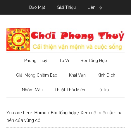
Skip
Skip
Skip
Bảo Mật
Giới Thiệu
Liên Hệ
to
to
to
main
secondary
primary
content
menu
sidebar
Phong Thuỷ
Tử Vi
Bói Tổng Hợp
Giải Mộng Chiêm Bao
Khai Vận
Kinh Dịch
Nhóm Máu
Thuật Thôi Miên
Tứ Trụ
You are here:
Home
/
Bói tổng hợp
/
Xem nốt ruồi nằm hai
bên của vùng cổ