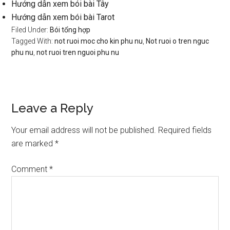
Hướng dẫn xem bói bài Tây
Hướng dẫn xem bói bài Tarot
Filed Under:
Bói tổng hợp
Tagged With:
not ruoi moc cho kin phu nu
,
Not ruoi o tren nguc
phu nu
,
not ruoi tren nguoi phu nu
Reader
Leave a Reply
Interactions
Your email address will not be published.
Required fields
are marked
*
Comment
*