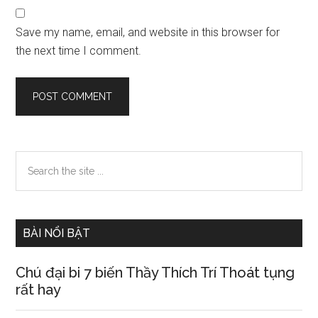
Save my name, email, and website in this browser for
the next time I comment.
Primary
Search
the
Sidebar
site
...
BÀI NỔI BẬT
Chú đại bi 7 biến Thầy Thích Trí Thoát tụng
rất hay