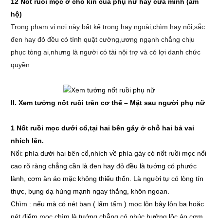
12 Nốt ruồi mọc ở chỗ kín của phụ nữ hay cửa mình (âm
hộ)
Trong phạm vị nơi này bất kể trong hay ngoài,chìm hay nổi,sắc
đen hay đỏ đều có tính quật cường,ương ngạnh chẳng chịu
phục tòng ai,nhưng là người có tài nội trợ và có lợi danh chức
quyền
II. Xem tướng nốt ruồi trên cơ thể – Mặt sau người phụ nữ
1 Nốt ruồi mọc dưới cổ,tại hai bên gáy ở chỗ hai bả vai
nhích lên.
Nổi: phía dưới hai bên cổ,nhích về phía gáy có nốt ruồi mọc nổi
cao rõ ràng chẳng cần là đen hay đỏ đều là tướng có phước
lành, cơm ăn áo mặc không thiếu thốn. Là người tự có lòng tín
thực, bụng dạ hùng mạnh ngay thẳng, khôn ngoan.
Chìm : nếu mà có nét ban ( lấm tấm ) mọc lộn bậy lộn bạ hoặc
nét điểm mọc chìm là tướng chẳng có phúc hưởng lộc áo cơm