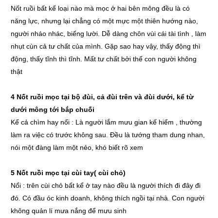
Nốt ruồi bất kể loại nào mà mọc ở hai bên mông đều là có
năng lực, nhưng lại chẳng có một mực một thiên hướng nào,
người nháo nhác, biếng lười. Dễ dàng chôn vùi cái tài tình , làm
nhụt cùn cả tư chất của mình. Gặp sao hay vậy, thấy động thì
động, thấy tĩnh thì tĩnh. Mất tư chất bởi thế con người không
thật
4 Nốt ruồi mọc tại bộ đùi, cả đùi trên và đùi dưới, kể từ
dưới mông tới bắp chuối
Kể cả chìm hay nổi : Là người lắm mưu gian kế hiểm , thường
làm ra việc có trước không sau. Đều là tướng tham dung nhan,
nói một đàng làm một nẻo, khó biết rõ xem
5 Nốt ruồi mọc tại cùi tay( cùi chỏ)
Nổi : trên cùi chỏ bất kể ở tay nào đều là người thích đi đây đi
đó. Có đầu óc kinh doanh, không thích ngồi tại nhà. Con người
không quản lí mưa nắng để mưu sinh