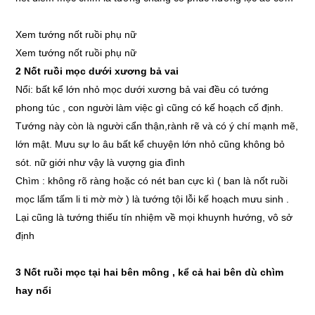
Xem tướng nốt ruồi phụ nữ
Xem tướng nốt ruồi phụ nữ
2 Nốt ruồi mọc dưới xương bả vai
Nổi: bất kể lớn nhỏ mọc dưới xương bả vai đều có tướng
phong túc , con người làm việc gì cũng có kế hoạch cố định.
Tướng này còn là người cẩn thận,rành rẽ và có ý chí mạnh mẽ,
lớn mật. Mưu sự lo âu bất kể chuyện lớn nhỏ cũng không bỏ
sót. nữ giới như vậy là vượng gia đình
Chìm : không rõ ràng hoặc có nét ban cực kì ( ban là nốt ruồi
mọc lấm tấm li ti mờ mờ ) là tướng tội lỗi kế hoạch mưu sinh .
Lại cũng là tướng thiếu tín nhiệm về mọi khuynh hướng, vô sở
định
3 Nốt ruồi mọc tại hai bên mông , kể cả hai bên dù chìm
hay nổi