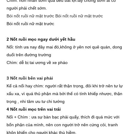
Chìm: hôn nhân sớm quá đều bất lợi.lấy chồng sớm ắt có
người phải chết sớm.
Bói nốt ruồi nữ mặt trước Bói nốt ruồi nữ mặt trước
Bói nốt ruồi nữ mặt trước
2 Nốt ruồi mọc ngay dưới yết hầu
Nổi: tính ưa nay đây mai đó,không ở yên nơi quê quán, dong
duổi trên đường trường
Chìm: dễ bị tai ương về xe pháo
3 Nốt ruồi bên vai phải
Kể cả nổi hay chìm: người rất thận trọng, đôi khi trở nên tư lự
xấu xa, vì quá thủ phận mà bởi thế có tính khiếp nhược, thận
trọng , nhi tâm ưu tư chi tướng
4 Nốt ruồi mọc trên vai trái
Nổi + Chìm : ưa sự bàn bạc phải quấy, thích đi quá mức với
bổn phận của mình, nên con người trở nên cứng cỏi, tranh
khôn khiến cho người khác thù hiềm.