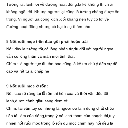
Tướng rất lanh lợi về đường hoạt động,là kẻ không thích ăn
không ngồi rồi. Nhưng ngược lại cũng là tướng chẳng được ổn
trọng. Vì người ưa công kích ,đối kháng nên tuy có lợi về
đường hoạt động nhưng có hại ở sự thâm nho.
8 Nốt ruồi mọc trên đầu gối phải hoặc trái
Nổi: đây là tướng tốt,có lòng nhân từ,dù đối với người ngoài
vẫn có lòng thân và mặn mòi tình thật
Chìm : là người tục tĩu tàn bạo,cũng là kẻ ưa chú ý đến sự đề
cao và rất tự ái chấp nệ
9 Nốt ruồi mọc ở rốn:
Nổi: cao rõ ràng tại lỗ rốn thì tiền của và thời vận đều tốt
lành,được cảnh giàu sang đem tới.
Chìm: tài vận tuy có nhưng là người ưa lạm dụng chất chứa
tiền tái làm của riêng,trong ý nói chớ tham của hoạch tài,tuy
nhiên nốt ruồi mọc trong lỗ rốn dù mọc chìm hay nổi đều là