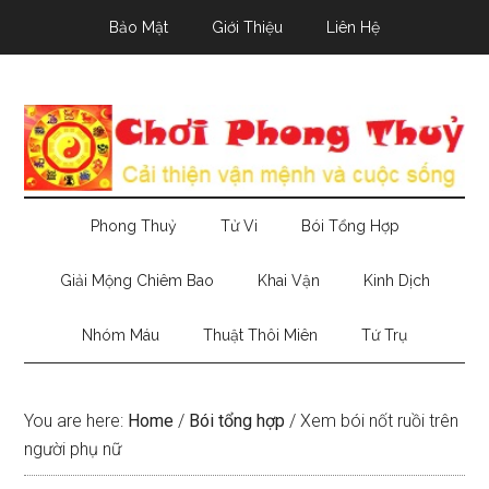
Skip
Skip
Skip
Bảo Mật
Giới Thiệu
Liên Hệ
to
to
to
main
secondary
primary
content
menu
sidebar
Phong Thuỷ
Tử Vi
Bói Tổng Hợp
Giải Mộng Chiêm Bao
Khai Vận
Kinh Dịch
Nhóm Máu
Thuật Thôi Miên
Tứ Trụ
You are here:
Home
/
Bói tổng hợp
/
Xem bói nốt ruồi trên
người phụ nữ