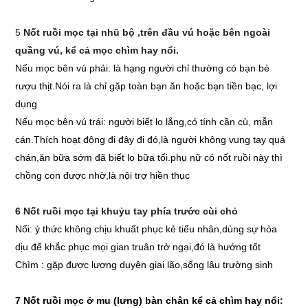
5
Nốt ruồi mọc tại nhũ bộ ,trên đầu vú hoặc bên ngoài
quầng vú, kể cả mọc chìm hay nổi.
Nếu mọc bên vú phải: là hạng người chỉ thường có bạn bè
rượu thịt.Nói ra là chỉ gặp toàn bạn ăn hoặc bạn tiền bạc, lợi
dụng
Nếu mọc bên vú trái: người biết lo lắng,có tính cần cù, mẫn
cán.Thích hoạt động đi đây đi đó,là người không vung tay quá
chán,ăn bữa sớm đã biết lo bữa tối.phụ nữ có nốt ruồi này thì
chồng con được nhờ,là nội trợ hiền thục
6 Nốt ruồi mọc tại khuỷu tay phía trước cùi chỏ
Nổi: ý thức không chịu khuất phục kẻ tiểu nhân,dùng sự hòa
dịu để khắc phục mọi gian truân trở ngại,đó là hướng tốt
Chìm : gặp được lương duyên giai lão,sống lâu trường sinh
7 Nốt ruồi mọc ở mu (lưng) bàn chân kể cả chìm hay nổi: