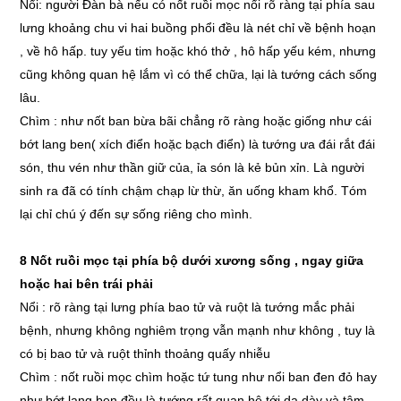
Nổi: người Đàn bà nếu có nốt ruồi mọc nổi rõ ràng tại phía sau
lưng khoảng chu vi hai buồng phổi đều là nét chỉ về bệnh hoạn
, về hô hấp. tuy yếu tim hoặc khó thở , hô hấp yếu kém, nhưng
cũng không quan hệ lắm vì có thể chữa, lại là tướng cách sống
lâu.
Chìm : như nốt ban bừa bãi chẳng rõ ràng hoặc giống như cái
bớt lang ben( xích điển hoặc bạch điển) là tướng ưa đái rắt đái
són, thu vén như thần giữ của, ỉa són là kẻ bủn xỉn. Là người
sinh ra đã có tính chậm chạp lừ thừ, ăn uống kham khổ. Tóm
lại chỉ chú ý đến sự sống riêng cho mình.
8 Nốt ruồi mọc tại phía bộ dưới xương sống , ngay giữa
hoặc hai bên trái phải
Nổi : rõ ràng tại lưng phía bao tử và ruột là tướng mắc phải
bệnh, nhưng không nghiêm trọng vẫn mạnh như không , tuy là
có bị bao tử và ruột thỉnh thoảng quấy nhiễu
Chìm : nốt ruồi mọc chìm hoặc tứ tung như nổi ban đen đỏ hay
như bớt lang ben đều là tướng rất quan hệ tới dạ dày và tâm