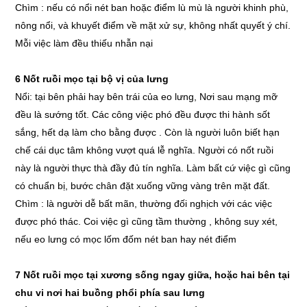
Chìm : nếu có nổi nét ban hoặc điểm lù mù là người khinh phù,
nông nổi, và khuyết điểm về mặt xử sự, không nhất quyết ý chí.
Mỗi việc làm đều thiếu nhẫn nại
6 Nốt ruồi mọc tại bộ vị của lưng
Nổi: tại bên phải hay bên trái của eo lưng, Nơi sau mạng mỡ
đều là sướng tốt. Các công việc phó đều được thi hành sốt
sắng, hết dạ làm cho bằng được . Còn là người luôn biết hạn
chế cái dục tâm không vượt quá lễ nghĩa. Người có nốt ruồi
này là người thực thà đầy đủ tín nghĩa. Làm bất cứ việc gì cũng
có chuẩn bị, bước chân đặt xuống vững vàng trên mặt đất.
Chìm : là người dễ bất mãn, thường đối nghịch với các việc
được phó thác. Coi việc gì cũng tầm thường , không suy xét,
nếu eo lưng có mọc lốm đốm nét ban hay nét điểm
7 Nốt ruồi mọc tại xương sống ngay giữa, hoặc hai bên tại
chu vi nơi hai buồng phổi phía sau lưng