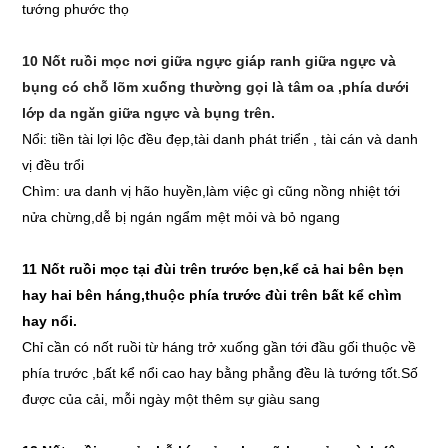
tướng phước thọ
10 Nốt ruồi mọc nơi giữa ngực giáp ranh giữa ngực và
bụng có chỗ lõm xuống thường gọi là tâm oa ,phía dưới
lớp da ngăn giữa ngực và bụng trên.
Nổi: tiền tài lợi lộc đều đẹp,tài danh phát triển , tài cán và danh
vị đều trổi
Chìm: ưa danh vị hão huyền,làm việc gì cũng nồng nhiệt tới
nửa chừng,dễ bị ngán ngẩm mệt mỏi và bỏ ngang
11 Nốt ruồi mọc tại đùi trên trước bẹn,kể cả hai bên bẹn
hay hai bên háng,thuộc phía trước đùi trên bất kể chìm
hay nổi.
Chỉ cần có nốt ruồi từ háng trở xuống gần tới đầu gối thuộc về
phía trước ,bất kể nổi cao hay bằng phẳng đều là tướng tốt.Số
được của cải, mỗi ngày một thêm sự giàu sang