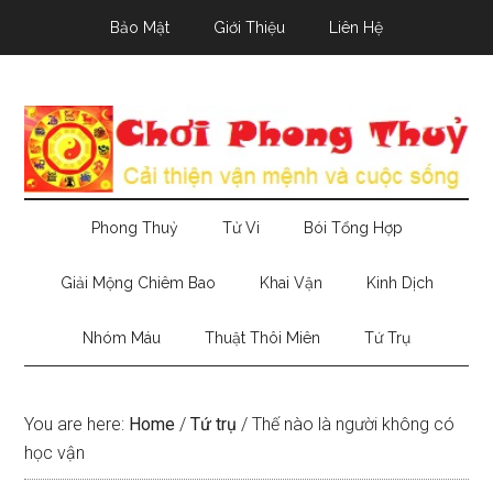
Skip
Skip
Skip
Bảo Mật
Giới Thiệu
Liên Hệ
to
to
to
main
secondary
primary
content
menu
sidebar
Phong Thuỷ
Tử Vi
Bói Tổng Hợp
Giải Mộng Chiêm Bao
Khai Vận
Kinh Dịch
Nhóm Máu
Thuật Thôi Miên
Tứ Trụ
You are here:
Home
/
Tứ trụ
/
Thế nào là người không có
học vận