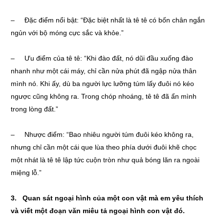
– Đặc điểm nổi bật: “Đặc biệt nhất là tê tê có bốn chân ngắn
ngủn với bộ móng cực sắc và khỏe.”
– Ưu điểm của tê tê: “Khi đào đất, nó dũi đầu xuống đào
nhanh như một cái máy, chỉ cần nửa phút đã ngập nửa thân
mình nó. Khi ấy, dù ba người lực lưỡng túm lấy đuôi nó kéo
ngược cũng không ra. Trong chóp nhoáng, tê tê đã ẩn mình
trong lòng đất.”
– Nhược điểm: “Bao nhiêu người túm đuôi kéo không ra,
nhưng chỉ cần một cái que lùa theo phía dưới đuôi khẽ chọc
một nhát là tê tê lập tức cuộn tròn như quả bóng lăn ra ngoài
miệng lỗ.”
3. Quan sát ngoại hình của một con vật mà em yêu thích
và viết một đoạn văn miêu tả ngoại hình con vật đó.