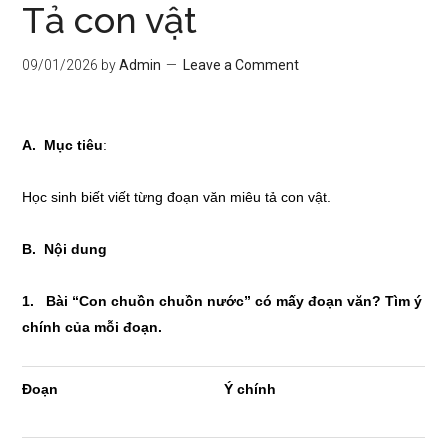
Tả con vật
09/01/2026
by
Admin
Leave a Comment
A. Mục tiêu
:
Học sinh biết viết từng đoạn văn miêu tả con vật.
B. Nội dung
1
. Bài “Con chuồn chuồn nước” có m
ấy đoạn văn? Tìm ý
chính của mỗi đoạn.
Đoạn
Ý chính