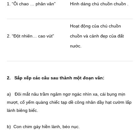
1. “Ôi chao … phân vân”
Hình dáng chú chuồn chuồn .
Hoạt động của chú chuồn
2. “Đột nhiên… cao vút”
chuồn và cảnh đẹp của đất
nước.
2. Sắp xếp các câu sau thành một đoạn văn:
a) Đôi mắt nâu trầm ngâm ngơ ngác nhìn xa, cái bụng mịn
mượt, cổ yếm quàng chiếc tạp dề công nhân dầy hạt cườm lấp
lánh biêng biếc.
b) Con chim gáy hiền lành, béo nục.