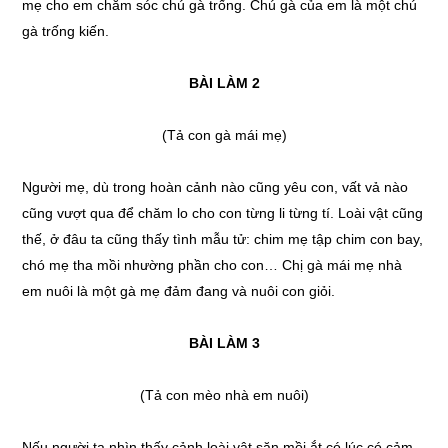
mẹ cho em chăm sóc chú gà trống. Chú gà của em là một chú
gà trống kiến.
BÀI LÀM 2
(Tả con gà mái mẹ)
Người mẹ, dù trong hoàn cảnh nào cũng yêu con, vất vả nào
cũng vượt qua để chăm lo cho con từng li từng tí. Loài vật cũng
thế, ở đâu ta cũng thấy tình mẫu tử: chim mẹ tập chim con bay,
chó mẹ tha mồi nhường phần cho con… Chị gà mái mẹ nhà
em nuôi là một gà mẹ đảm đang và nuôi con giỏi.
BÀI LÀM 3
(Tả con mèo nhà em nuôi)
Nếu người ta nhìn thấy cảnh loài vật săn mồi ắt có lúc có cảm