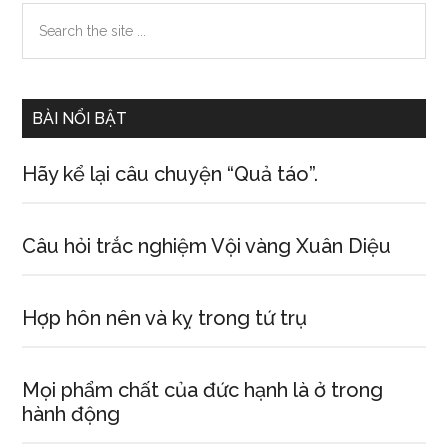
Primary
Search
the
Sidebar
site
...
BÀI NỔI BẬT
Hãy kể lại câu chuyện “Quả táo”.
Câu hỏi trắc nghiệm Vội vàng Xuân Diệu
Hợp hôn nên và kỵ trong tứ trụ
Mọi phẩm chất của đức hạnh là ở trong
hành động