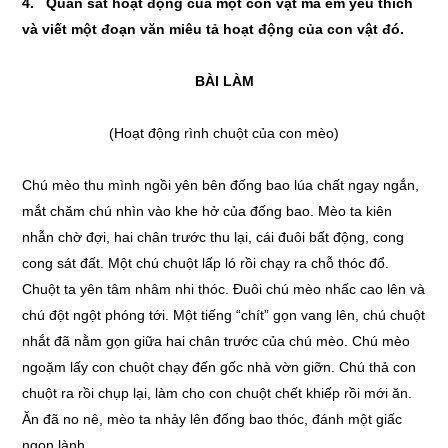
4. Quan sát hoạt động của một con vật mà em yêu thích
và viết một đoạn văn miêu tả hoạt động của con vật đó.
BÀI LÀM
(Hoạt động rình chuột của con mèo)
Chú mèo thu mình ngồi yên bên đống bao lúa chất ngay ngắn,
mắt chăm chú nhìn vào khe hở của đống bao. Mèo ta kiên
nhẫn chờ đợi, hai chân trước thu lại, cái đuôi bất động, cong
cong sát đất. Một chú chuột lấp ló rồi chạy ra chỗ thóc đổ.
Chuột ta yên tâm nhâm nhi thóc. Đuôi chú mèo nhấc cao lên và
chú đột ngột phóng tới. Một tiếng “chít” gọn vang lên, chú chuột
nhắt đã nằm gọn giữa hai chân trước của chú mèo. Chú mèo
ngoặm lấy con chuột chạy đến gốc nhà vờn giỡn. Chú thả con
chuột ra rồi chụp lại, làm cho con chuột chết khiếp rồi mới ăn.
Ăn đã no nê, mèo ta nhảy lên đống bao thóc, đánh một giấc
ngon lành.