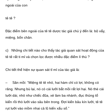
ngoài của con
tê tê ?
Đặc điểm bên ngoài của tê tê dược tác giả chú ý đến là: bộ vẩy,
miệng, bốn chân.
c) Những chi tiết nào cho thấy tác giả quan sát hoạt động của
tê tê rất ti mỉ và chọn lọc được nhiều đặc điểm lí thú ?
Chi tiết thể hiện sự quan sát tỉ mỉ của tác giả là:
– Săn mồi: “Miệng tê tê nhỏ, hai hàm chỉ có lợi, không có
răng. Nhưng bù lại, nó có cái lưỡi bắt mồi rất lợi hại. Nó thè cái
lưỡi dài, nhỏ như chiếc đũa, xẻ làm ba nhánh, đục thủng tổ
kiến rồi thò lưỡi vào sâu bên trong. Đợi kiến bâu kín lưỡi, tê tê
rụt lưỡi vào mồm nhai cả lũ kiến xấu số.”