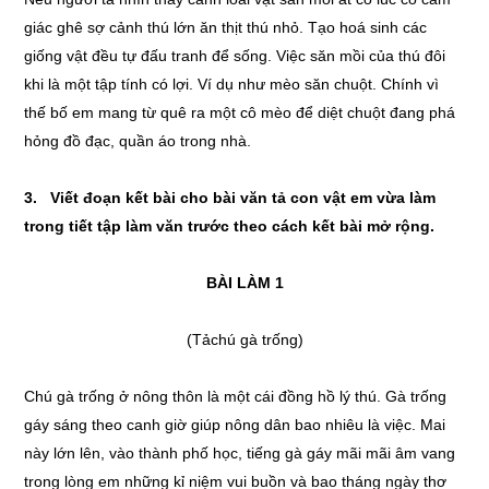
giác ghê sợ cảnh thú lớn ăn thịt thú nhỏ. Tạo hoá sinh các
giống vật đều tự đấu tranh để sống. Việc săn mồi của thú đôi
khi là một tập tính có lợi. Ví dụ như mèo săn chuột. Chính vì
thế bố em mang từ quê ra một cô mèo để diệt chuột đang phá
hỏng đồ đạc, quần áo trong nhà.
3. Viết đoạn kết bài cho bài văn tả con vật em vừa làm
trong tiết tập làm văn trước theo cách kết bài mở rộng.
BÀI LÀM 1
(Tảchú gà trống)
Chú gà trống ở nông thôn là một cái đồng hồ lý thú. Gà trống
gáy sáng theo canh giờ giúp nông dân bao nhiêu là việc. Mai
này lớn lên, vào thành phố học, tiếng gà gáy mãi mãi âm vang
trong lòng em những kỉ niệm vui buồn và bao tháng ngày thơ