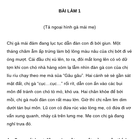
BÀI LÀM 1
(Tả ngoại hình gà mái mẹ)
Chị gà mái đảm đang lục tục dẫn đàn con đi bới giun. Một
tháng chăm ẵm ấp trứng làm bộ lông màu nâu của chị bớt đi vẻ
óng mượt. Cái đầu chị xù lên, to ra, đôi mắt long lên có vỏ dữ
tợn khi con chó nhà hàng xóm lạ lẫm nhìn đàn gà con của chị
líu ríu chạy theo mẹ mà sủa “Gâu gâu”. Hai cánh sè sè gần sát
mặt đất, chị gà “cục…cục…” rối rít, dẫn con ẩn vào các bụi
môn để tránh con chó tò mò, khó ưa. Hai chân khỏe để bới
mồi, chị gà nuôi đàn con rất mau lớn. Giờ thì chị nằm lim dim
dưới tán bụi môn. Lũ con có đứa rúc vào lòng mẹ, có đứa đi vơ
vẩn xung quanh, nhảy cả trên lưng mẹ. Mẹ con chị gà đang
nghỉ trưa đó.