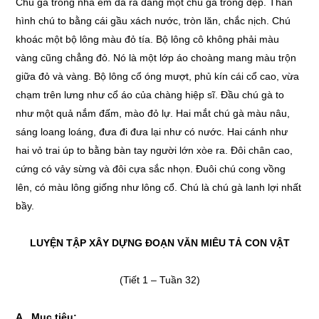
Chú gà trống nhà em đã ra dáng một chú gà trống đẹp. Thân
hình chú to bằng cái gầu xách nước, tròn lăn, chắc nịch. Chú
khoác một bộ lông màu đỏ tía. Bộ lông cô không phải màu
vàng cũng chẳng đỏ. Nó là một lớp áo choàng mang màu trộn
giữa đỏ và vàng. Bộ lông cổ óng mượt, phủ kín cái cổ cao, vừa
chạm trên lưng như cổ áo của chàng hiệp sĩ. Đầu chú gà to
như một quả nắm đấm, mào đỏ lự. Hai mắt chú gà màu nâu,
sáng loang loáng, đưa đi đưa lại như có nước. Hai cánh như
hai vỏ trai úp to bằng bàn tay người lớn xòe ra. Đôi chân cao,
cứng có vảy sừng và đôi cựa sắc nhọn. Đuôi chú cong vồng
lên, có màu lông giống như lông cổ. Chú là chú gà lanh lợi nhất
bầy.
LUYỆN TẬP XÂY DỰNG ĐOẠN VĂN MIÊU TẢ CON VẬT
(Tiết 1 – Tuần 32)
A. Mục tiêu: