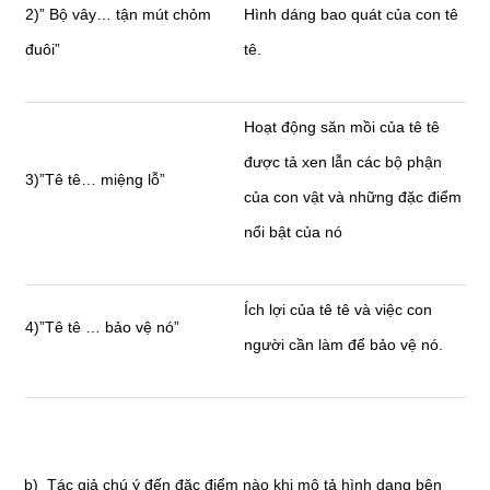
2)” Bộ vây… tận mút chỏm
Hình dáng bao quát của con tê
đuôi”
tê.
Hoạt động săn mồi của tê tê
được tả xen lẫn các bộ phận
3)”Tê tê… miệng lỗ”
của con vật và những đặc điểm
nổi bật của nó
Ích lợi của tê tê và việc con
4)”Tê tê … bảo vệ nó”
người cần làm để bảo vệ nó.
b) Tác giả chú ý đến đặc điểm nào khi mô tả hình dạng bên