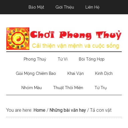
Skip
Skip
Skip
Bảo Mật
Giới Thiệu
Liên Hệ
to
to
to
main
secondary
primary
content
menu
sidebar
Phong Thuỷ
Tử Vi
Bói Tổng Hợp
Giải Mộng Chiêm Bao
Khai Vận
Kinh Dịch
Nhóm Máu
Thuật Thôi Miên
Tứ Trụ
You are here:
Home
/
Những bài văn hay
/
Tả con vật