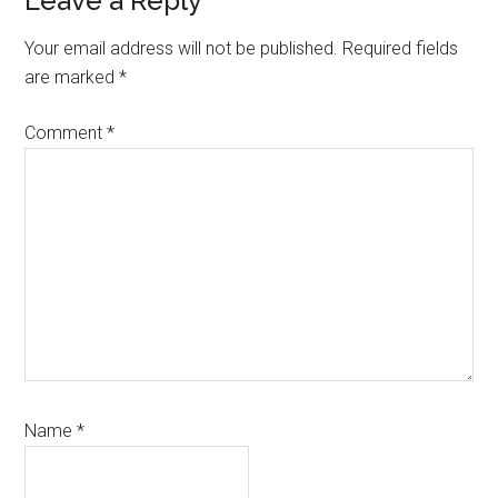
Reader
Leave a Reply
Interactions
Your email address will not be published.
Required fields
are marked
*
Comment
*
Name
*