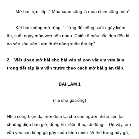
– Mở bài trực tiếp: “ Mùa xuân cũng là mùa chim công múa”.
– Kết bài không mở rộng: “ Từng đôi công suốt ngày kiếm
ăn, suốt ngày múa vờn bên nhau. Chiếc ô màu sắc đẹp đến kì
ảo xập xòe uốn lượn dưới nắng xuân ấm áp”
2. Viết đoạn mở bài cho bài văn tả con vật em vừa làm
trong tiết tập làm văn trước theo cách mở bài gián tiếp.
BÀI LÀM 1
(Tả chú gàtrống)
Nhịp sống hiện đại mới đem lại cho con người nhiều tiện lợi:
chuông điện báo giờ, đồng hồ, điện thoại di động… Dù vậy, em
vẫn yêu sao tiếng gà gáy chào bình minh. Vì thế trong bầy gà,