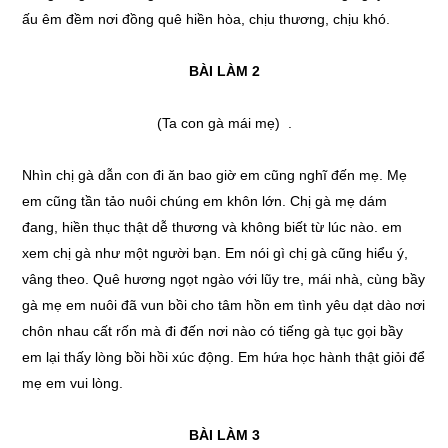
ấu êm đềm nơi đồng quê hiền hòa, chịu thương, chịu khó.
BÀI LÀM 2
(Ta con gà mái mẹ) .
Nhìn chị gà dẫn con đi ăn bao giờ em cũng nghĩ đến mẹ. Mẹ
em cũng tần tảo nuôi chúng em khôn lớn. Chị gà mẹ dám
đang, hiền thục thật dễ thương và không biết từ lúc nào. em
xem chị gà như một người bạn. Em nói gì chị gà cũng hiểu ý,
vâng theo. Quê hương ngọt ngào với lũy tre, mái nhà, cùng bầy
gà mẹ em nuôi đã vun bồi cho tâm hồn em tình yêu dạt dào nơi
chôn nhau cất rốn mà đi đến nơi nào có tiếng gà tục gọi bầy
em lại thấy lòng bồi hồi xúc động. Em hứa học hành thật giỏi để
mẹ em vui lòng.
BÀI LÀM 3