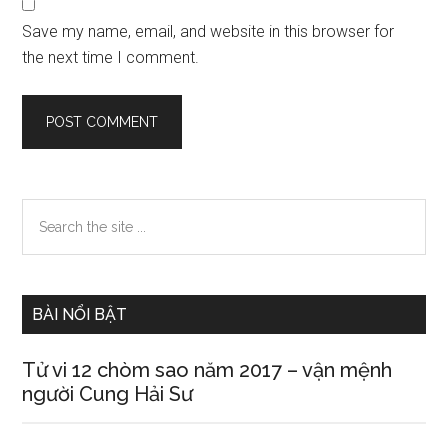
Save my name, email, and website in this browser for
the next time I comment.
Primary
Search
the
Sidebar
site
...
BÀI NỔI BẬT
Tử vi 12 chòm sao năm 2017 – vận mệnh
người Cung Hải Sư