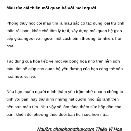
Màu tím cải thiện mối quan hệ với mọi người
Phong thuỷ học coi màu tím là màu sắc có tác dụng loại trừ tinh
thần rối loạn, khắc chế tâm lý tự ti, xây dựng mối quan hệ giao
tiếp giữa người với người một cách bình thường, tự nhiên, hài
hoà.
Tác dụng của hoạ tiết: vẽ một vài bông hoa nhỏ trên nền sơn
màu tím sẽ giúp cho quan hệ yêu đương của bạn càng trở nên
hoà hợp, vui vẻ.
Nếu bạn muốn người mình thầm yêu trộm nhớ nhanh chóng tỏ
tình với bạn, hãy thử đính những hạt cườm nhỏ lấp lánh trên
nền sơn màu tím. Như vậy sẽ làm tăng thêm sức hấp dẫn cho
bạn, khiến đối phương theo đuổi bạn tích cực hơn nữa.
Nguồn: choiphongthuy.com Thiệu Vĩ Hoa