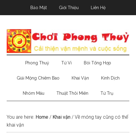
Skip
Skip
Skip
Bảo Mật
Giới Thiệu
Liên Hệ
to
to
to
main
secondary
primary
content
menu
sidebar
Phong Thuỷ
Tử Vi
Bói Tổng Hợp
Giải Mộng Chiêm Bao
Khai Vận
Kinh Dịch
Nhóm Máu
Thuật Thôi Miên
Tứ Trụ
You are here:
Home
/
Khai vận
/
Về móng tay cũng có thể
khai vận