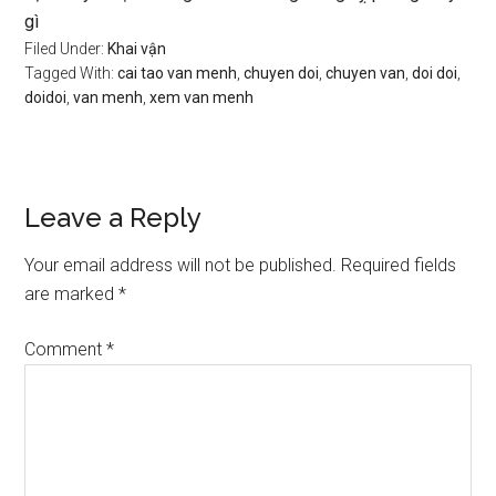
gì
Filed Under:
Khai vận
Tagged With:
cai tao van menh
,
chuyen doi
,
chuyen van
,
doi doi
,
doidoi
,
van menh
,
xem van menh
Reader
Leave a Reply
Interactions
Your email address will not be published.
Required fields
are marked
*
Comment
*