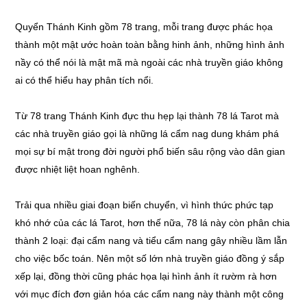
Quyển Thánh Kinh gồm 78 trang, mỗi trang được phác họa
thành một mật ước hoàn toàn bằng hinh ảnh, những hình ảnh
nầy có thể nói là mật mã mà ngoài các nhà truyền giáo không
ai có thể hiểu hay phân tích nổi.
Từ 78 trang Thánh Kinh đực thu hẹp lại thành 78 lá Tarot mà
các nhà truyền giáo gọi là những lá cẩm nag dung khám phá
mọi sự bí mật trong đời người phổ biến sâu rộng vào dân gian
được nhiệt liệt hoan nghênh.
Trải qua nhiều giai đoạn biến chuyển, vì hình thức phức tạp
khó nhớ của các lá Tarot, hơn thế nữa, 78 lá này còn phân chia
thành 2 loại: đại cẩm nang và tiểu cẩm nang gây nhiều lầm lẫn
cho việc bốc toán. Nên một số lớn nhà truyền giáo đồng ý sắp
xếp lại, đồng thời cũng phác họa lại hình ảnh ít rườm rà hơn
với mục đích đơn giản hóa các cẩm nang này thành một công