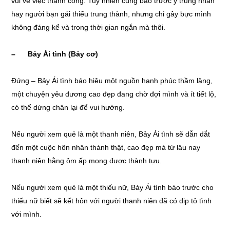
vui về việc thành công. Tuy nhiên cũng báo trước ý trung nhân
hay người bạn gái thiếu trung thành, nhưng chỉ gây bực mình
không đáng kể và trong thời gian ngắn mà thôi.
– Bảy Ái tình (Bảy cơ)
Đứng – Bảy Ái tình báo hiệu một nguồn hạnh phúc thầm lặng,
một chuyện yêu đương cao đẹp đang chờ đợi mình và ít tiết lộ,
có thể dừng chân lại để vui hưởng.
Nếu người xem quẻ là một thanh niên, Bảy Ái tình sẽ dẫn dắt
đến một cuộc hôn nhân thành thật, cao đẹp mà từ lâu nay
thanh niên hằng ôm ấp mong được thành tựu.
Nếu người xem quẻ là một thiếu nữ, Bảy Ái tình báo trước cho
thiếu nữ biết sẽ kết hôn với người thanh niên đã có dịp tỏ tình
với mình.