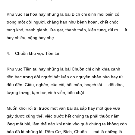
Khu vực Tai họa hay những là bài Bích chỉ định mọi biến cố
trong một đời người, chẳng hạn như bệnh hoạn, chết chóc,
tang khó, tranh giành, lừa gạt, thanh toán, kiện tụng, rủi ro … ít
hay nhiều, nặng hay nhẹ.
4. Chuồn khu vực Tiền tài
Khu vực Tiền tài hay những là bài Chuồn chỉ định khía cạnh
tiền bạc trong đời người bất luận do nguyên nhân nào hay từ
đâu đến. Giàu, nghèo, của cải, hồi môn, hoạch tài … dồi dào,
tượng trưng, tạm bợ, vĩnh viễn, bền chặt.
Muốn khỏi rối trí trước một ván bài đã sắp hay một quẻ vừa
gây được cũng thế, việc trước hết chúng ta phải thuộc nằm
lòng mặt bài, làm thế nào khi nhìn vào quẻ chúng ta không còn
bảo đó là những lá: Rôm Cơ, Bích, Chuồn … mà là những lá