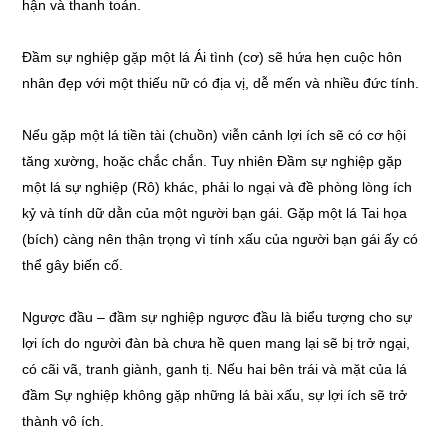
hận và thanh toán.
Đầm sự nghiệp gặp một lá Ái tình (cơ) sẽ hứa hẹn cuộc hôn
nhân đẹp với một thiếu nữ có địa vị, dễ mến và nhiều đức tính.
Nếu gặp một lá tiền tài (chuồn) viễn cảnh lợi ích sẽ có cơ hội
tăng xường, hoặc chắc chắn. Tuy nhiên Đầm sự nghiệp gặp
một lá sự nghiệp (Rô) khác, phải lo ngại và đề phòng lòng ích
kỷ và tính dữ dằn của một người bạn gái. Gặp một lá Tai họa
(bích) càng nên thận trọng vì tính xấu của người bạn gái ấy có
thể gây biến cố.
Ngược đầu – đầm sự nghiệp ngược đầu là biểu tượng cho sự
lợi ích do người đàn bà chưa hề quen mang lại sẽ bị trở ngại,
có cãi vã, tranh giành, ganh tị. Nếu hai bên trái và mặt của lá
đầm Sự nghiệp không gặp những lá bài xấu, sự lợi ích sẽ trở
thành vô ích.