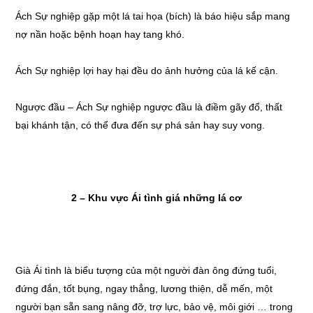
Ách Sự nghiệp gặp một lá tai họa (bích) là báo hiệu sắp mang
nợ nần hoặc bệnh hoạn hay tang khó.
Ách Sự nghiệp lợi hay hại đều do ảnh hưởng của lá kế cận.
Ngược đầu – Ách Sự nghiệp ngược đầu là điềm gãy đổ, thất
bại khánh tận, có thể đưa đến sự phá sản hay suy vong.
2 – Khu vực Ái tình giá những lá cơ
Già Ái tình là biểu tượng của một người đàn ông đứng tuổi,
đứng đắn, tốt bụng, ngay thẳng, lương thiện, dễ mến, một
người bạn sẵn sang nâng đỡ, trợ lực, bảo vệ, môi giới … trong