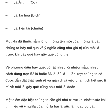
– Lá Ái tình (Cơ)
– Lá Tai họa (Bích)
– Lá Tiền tài (chuồn)
Một khi đã thuộc nằm lòng những tên mới của những lá bài,
chúng ta hãy nói qua về ý nghĩa cũng như giá trị của mỗi lá
trước khi bày quẻ hay gây quẻ cũng thế.
Về phương diện bày quẻ, có rất nhiều lối nhiều mẫu, nhiều
cách dùng trọn 52 lá hoặc 36 lá, 32 lá … lần lượt chúng ta sẽ
được dẫn dắt thật rành rẽ và giản dị và việc phân tích hết sức tỉ
mỉ về mỗi lối gây quẻ cũng như mỗi lối đoán.
Một điểm đặc biệt chúng ta cần ghi nhớ trước khi nhớ trước khi
tìm hiểu về ý nghĩa của mỗi lá bài là việc làm dấu bộ bài.