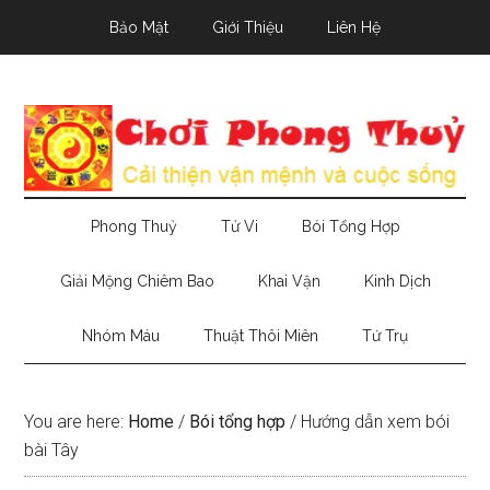
Skip
Skip
Skip
Bảo Mật
Giới Thiệu
Liên Hệ
to
to
to
main
secondary
primary
content
menu
sidebar
Phong Thuỷ
Tử Vi
Bói Tổng Hợp
Giải Mộng Chiêm Bao
Khai Vận
Kinh Dịch
Nhóm Máu
Thuật Thôi Miên
Tứ Trụ
You are here:
Home
/
Bói tổng hợp
/
Hướng dẫn xem bói
bài Tây