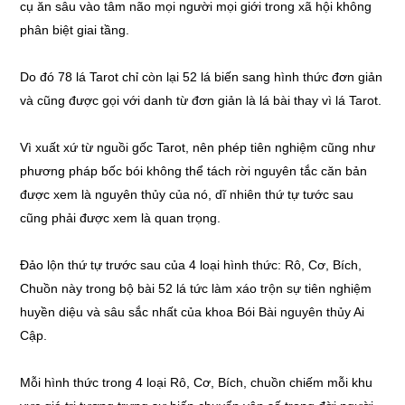
cụ ăn sâu vào tâm não mọi người mọi giới trong xã hội không
phân biệt giai tầng.
Do đó 78 lá Tarot chỉ còn lại 52 lá biến sang hình thức đơn giản
và cũng được gọi với danh từ đơn giản là lá bài thay vì lá Tarot.
Vì xuất xứ từ nguồi gốc Tarot, nên phép tiên nghiệm cũng như
phương pháp bốc bói không thể tách rời nguyên tắc căn bản
được xem là nguyên thủy của nó, dĩ nhiên thứ tự tước sau
cũng phải được xem là quan trọng.
Đảo lộn thứ tự trước sau của 4 loại hình thức: Rô, Cơ, Bích,
Chuồn này trong bộ bài 52 lá tức làm xáo trộn sự tiên nghiệm
huyền diệu và sâu sắc nhất của khoa Bói Bài nguyên thủy Ai
Cập.
Mỗi hình thức trong 4 loại Rô, Cơ, Bích, chuồn chiếm mỗi khu