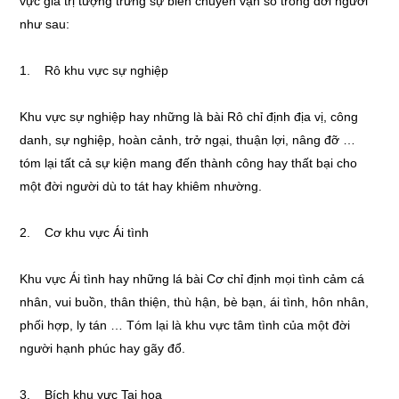
vực giá trị tượng trưng sự biến chuyển vận số trong đời người
như sau:
1. Rô khu vực sự nghiệp
Khu vực sự nghiệp hay những là bài Rô chỉ định địa vị, công
danh, sự nghiệp, hoàn cảnh, trở ngại, thuận lợi, nâng đỡ …
tóm lại tất cả sự kiện mang đến thành công hay thất bại cho
một đời người dù to tát hay khiêm nhường.
2. Cơ khu vực Ái tình
Khu vực Ái tình hay những lá bài Cơ chỉ định mọi tình cảm cá
nhân, vui buồn, thân thiện, thù hận, bè bạn, ái tình, hôn nhân,
phối hợp, ly tán … Tóm lại là khu vực tâm tình của một đời
người hạnh phúc hay gãy đổ.
3. Bích khu vực Tai họa