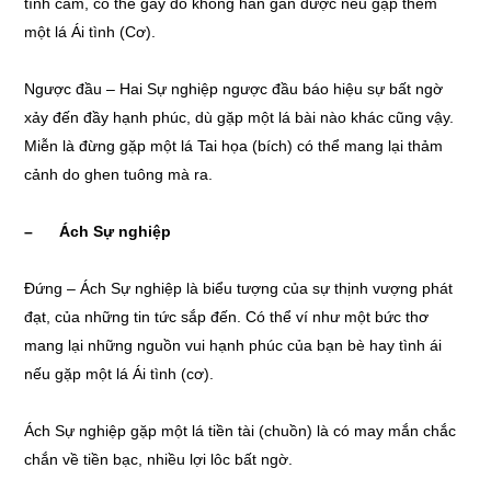
tình cảm, có thể gãy đổ không hàn gắn được nếu gặp thêm
một lá Ái tình (Cơ).
Ngược đầu – Hai Sự nghiệp ngược đầu báo hiệu sự bất ngờ
xảy đến đầy hạnh phúc, dù gặp một lá bài nào khác cũng vậy.
Miễn là đừng gặp một lá Tai họa (bích) có thể mang lại thảm
cảnh do ghen tuông mà ra.
– Ách Sự nghiệp
Đứng – Ách Sự nghiệp là biểu tượng của sự thịnh vượng phát
đạt, của những tin tức sắp đến. Có thể ví như một bức thơ
mang lại những nguồn vui hạnh phúc của bạn bè hay tình ái
nếu gặp một lá Ái tình (cơ).
Ách Sự nghiệp gặp một lá tiền tài (chuồn) là có may mắn chắc
chắn về tiền bạc, nhiều lợi lôc bất ngờ.