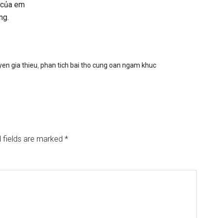
g của em
ng.
en gia thieu
,
phan tich bai tho cung oan ngam khuc
 fields are marked
*