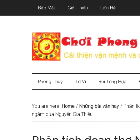
Skip
Skip
Skip
Bảo Mật
Giới Thiệu
Liên Hệ
to
to
to
main
secondary
primary
content
menu
sidebar
Phong Thuỷ
Tử Vi
Bói Tổng Hợp
You are here:
Home
/
Những bài văn hay
/
Phân tí
ngâm của Nguyễn Gia Thiều.