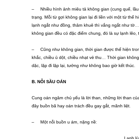
– Nhiều hình ảnh miêu tả không gian (cung quế, lầu
trạng. Mỗi từ gợi không gian lại đi liền với một từ thể
lạnh ngắt như đồng, thâm khuê thì vắng ngắt như tờ
không gian đều có đặc điểm chung, đó là sự lạnh lẽo,
– Cũng như không gian, thời gian được thể hiện tro
khắc, chiều ủ dột, chiều nhạt vẻ thu… Thời gian khôn
dặc, lặp đi lặp lại, tưởng như không bao giờ kết thúc.
B. NỖI SẦU OÁN
Cung oán ngâm chủ yếu là lời than, những lời than của
đây buồn bã hay oán trách đều gay gắt, mãnh liệt.
– Một nỗi buồn u ám, nặng nề:
Lạnh lùng 