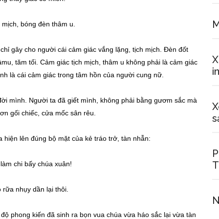
M
 mịch, bóng đèn thâm u.
hỉ gây cho người cái cảm giác vắng lặng, tịch mịch. Đèn đốt
X
âmu, tăm tối. Cảm giác tịch mịch, thâm u không phải là cảm giác
i
nh là cái cảm giác trong tâm hồn của người cung nữ.
đời mình. Người ta đã giết mình, không phải bằng gươm sắc mà
X
ơn gối chiếc, cửa mốc sân rêu.
s
hiện lên đúng bộ mặt của kẻ tráo trở, tàn nhẫn:
P
T
 chi bấy chúa xuân!
 rữa nhụy dần lại thôi.
N
 độ phong kiến đã sinh ra bọn vua chúa vừa háo sắc lại vừa tàn