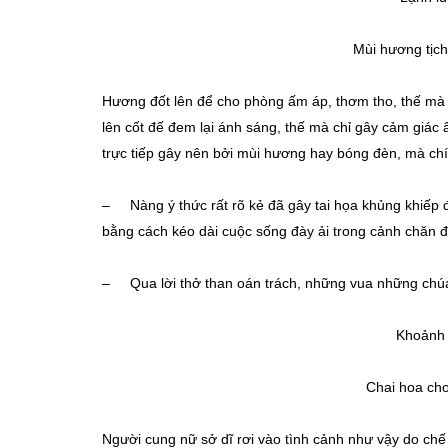
Mùi hương tịch
Hương đốt lên để cho phòng ấm áp, thơm tho, thế mà c
lên cốt đế đem lại ánh sáng, thế mà chỉ gây cảm giác 
trực tiếp gây nên bởi mùi hương hay bóng đèn, mà chí
– Nàng ý thức rất rõ kẻ đã gây tai họa khủng khiếp 
bằng cách kéo dài cuộc sống đày ải trong cảnh chăn đ
– Qua lời thở than oán trách, những vua những chúa 
Khoảnh làm
Chai hoa cho
Người cung nữ sở dĩ rơi vào tình cảnh như vậy do chế