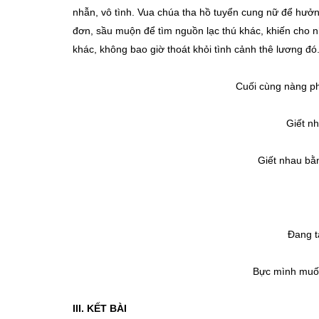
nhẫn, vô tình. Vua chúa tha hồ tuyển cung nữ để hưởn
đơn, sầu muộn để tìm nguồn lạc thú khác, khiến cho n
khác, không bao giờ thoát khỏi tình cảnh thê lương đó
Cuối cùng nàng ph
Giết nhau
Giết nhau bằn
Đang tay 
Bực mình muốn
III.
KẾT BÀI