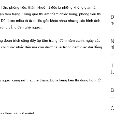
 Tẩn, phòng tiêu, thâm khuê…) đều là những không gian tâm
 hiện tâm trạng. Cung quế thì âm thầm chiếc bóng, phòng tiêu thì
Đ
… Dù được miêu tả từ nhiều góc khác nhau nhưng các hình ảnh
n
 trống vắng đến ghê người.
N
ng đoạn trích cũng đầy ắp tâm trạng: đêm năm canh, ngày sáu
n
g chỉ được nhắc đến mà còn được tả lại trong cảm giác dài dằng
T
t
 người cung nữ thật thê thảm. Đó là tiếng kêu thì đúng hơn. Ở
B
C
thay giấc cô miên!