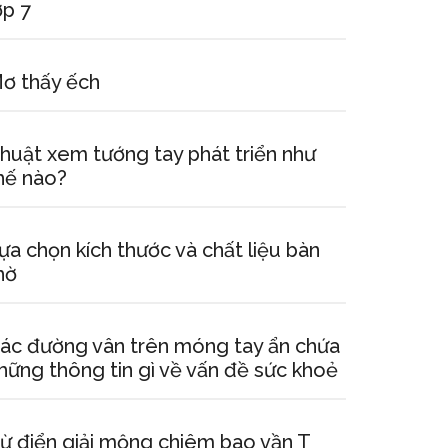
ớp 7
ơ thấy ếch
huật xem tướng tay phát triển như
hế nào?
ựa chọn kích thước và chất liệu bàn
hờ
ác đường vân trên móng tay ẩn chứa
hững thông tin gì về vấn đề sức khoẻ
ừ điển giải mộng chiêm bao vần T