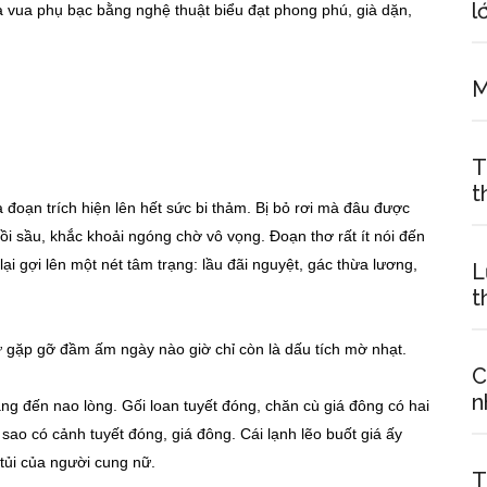
l
 vua phụ bạc bằng nghệ thuật biểu đạt phong phú, già dặn,
M
T
t
ạn trích hiện lên hết sức bi thảm. Bị bỏ rơi mà đâu được
ồi sầu, khắc khoải ngóng chờ vô vọng. Đoạn thơ rất ít nói đến
ại gợi lên một nét tâm trạng: lầu đãi nguyệt, gác thừa lương,
L
t
gặp gỡ đầm ấm ngày nào giờ chỉ còn là dấu tích mờ nhạt.
C
n
g đến nao lòng. Gối loan tuyết đóng, chăn cù giá đông có hai
sao có cảnh tuyết đóng, giá đông. Cái lạnh lẽo buốt giá ấy
tủi của người cung nữ.
T