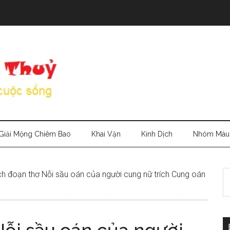
Giải Mộng Chiêm Bao
Khai Vận
Kinh Dịch
Nhóm Máu
S
ch đoạn thơ Nỗi sầu oán của người cung nữ trích Cung oán
th
si
...