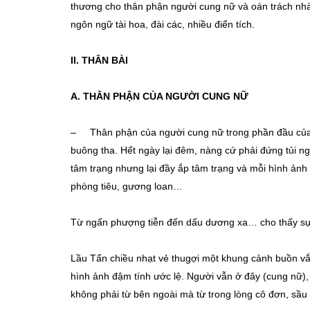
thương cho thân phận người cung nữ và oán trách nhà
ngôn ngữ tài hoa, đài các, nhiều điển tích.
II. THÂN BÀI
A. THÂN PHẬN CỦA NGƯỜI CUNG NỮ
– Thân phận của người cung nữ trong phần đầu của đo
buông tha. Hết ngày lại đêm, nàng cứ phải đứng tủi ng
tâm trạng nhưng lại đầy ắp tâm trạng và mỗi hình ảnh l
phòng tiêu, gương loan…
Từ ngấn phượng tiễn đến dấu dương xa… cho thấy sự 
Lầu Tẩn chiều nhạt vẻ thugợi một khung cảnh buồn vắn
hình ảnh đậm tính ước lệ. Người vẫn ở đây (cung nữ), 
không phải từ bên ngoài mà từ trong lòng cô đơn, sầu 