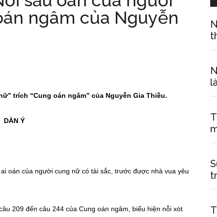
Nỗi sầu oán của người
 oán ngâm của Nguyễn
N
t
N
l
 nữ
”
trích “Cung oán ngâm” của Nguyễn Gia Thiều.
T
DÀN Ý
m
S
 oán của người cung nữ có tài sắc, trước được nhà vua yêu
t
T
câu 209 đến câu 244 của Cung oán ngâm, biểu hiện nỗi xót