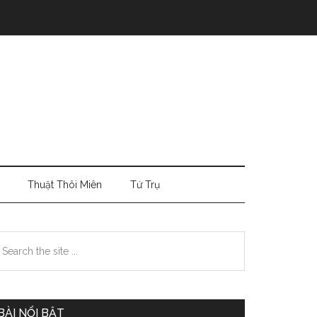
Thuật Thôi Miên
Tứ Trụ
Primary
earch
e
Sidebar
te
BÀI NỔI BẬT