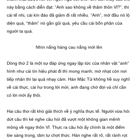
này bằng cách diễn đạt: “Anh sao không về thăm thôn Vĩ?”, thì
cái tế nhị, cái kín đáo đã giảm đi rất nhiều. “Anh”, mở đầu nó lộ
diện quá, “thăm” nó gần gũi quá, yêu cầu cái bổn phận của
người ta quá.
Nhìn nắng hàng cau nắng mới lên
Dòng thứ 2 là một sự đáp ứng ngay lập tức của nhân vật “anh”
hình như cái tín hiệu phát đi thì mong manh, mờ nhạt còn nơi
tiếp nhận thì lại quá nhạy cảm. Hàn Mặc Tử không hề suy nghĩ
về cái thực, cái hư trong lời mời, anh đang chờ đợi và chỉ cần
có lời mời ấy thôi.
Hai câu thơ rất khó giải thích về ý nghĩa thực tế. Người vừa hỏi
dứt câu thì kẻ nghe câu hỏi đã vượt một không gian mênh
mông về ngay thôn Vĩ. Thực ra câu hỏi ấy chính là một điểm
lóe sáng trong, tâm tư chợt thức. Hàn nghe rất rõ, rất rành rọt