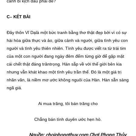
cảnh bi kịch đâu phải dễ?
C–
KẾT BÀI
Đây thôn Vĩ Dạlà một bức tranh bằng thơ thật đẹp bởi vì có sự
hài hòa giữa thực và ảo, giữa cảnh và người, giữa tình yêu con
người và tình yêu thiên nhiên. Tình yêu được viết ra từ trái tim
của một con người đang ngày đêm đếm từng giờ để gặp mặt
cái chết thật đáng trântrọng. Hàn sắp về với thế giới bên kia
nhưng vẫn khát khao một tình yêu trần thế. Đó là một giá trị
nhân văn, là niềm mơ ước không nguôi của Hàn. Hàn sẵn sàng
ngã giá.
Ai mua trăng, tôi bán trăng cho
Chẳng bán tình duyên ước hẹn hò.
Nguồn: choiphongthuy.com Chơi Phong Thủy