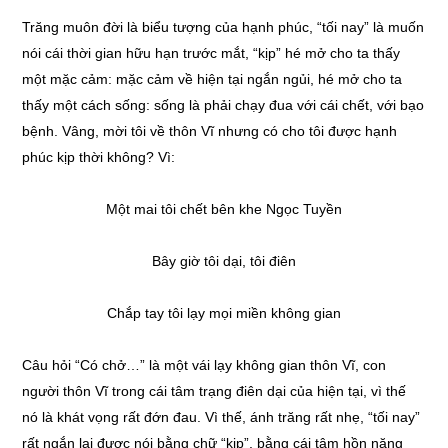
Trăng muôn đời là biểu tượng của hạnh phúc, “tối nay” là muốn
nói cái thời gian hữu hạn trước mắt, “kịp” hé mở cho ta thấy
một mặc cảm: mặc cảm về hiện tại ngắn ngủi, hé mở cho ta
thấy một cách sống: sống là phải chạy đua với cái chết, với bạo
bệnh. Vâng, mời tôi về thôn Vĩ nhưng có cho tôi được hạnh
phúc kịp thời không? Vì:
Một mai tôi chết bên khe Ngọc Tuyền
Bây giờ tôi dại, tôi điên
Chắp tay tôi lạy mọi miền không gian
Câu hỏi “Có chở…” là một vái lạy không gian thôn Vĩ, con
người thôn Vĩ trong cái tâm trạng điên dại của hiện tại, vì thế
nó là khát vọng rất đớn đau. Vì thế, ánh trăng rất nhẹ, “tối nay”
rất ngắn lại được nói bằng chữ “kịp”, bằng cái tâm hồn nặng