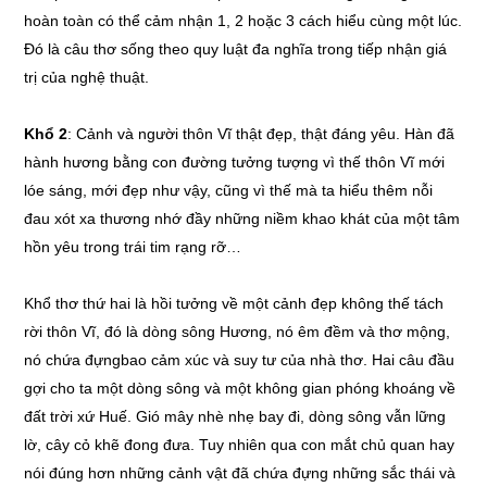
hoàn toàn có thể cảm nhận 1, 2 hoặc 3 cách hiểu cùng một lúc.
Đó là câu thơ sống theo quy luật đa nghĩa trong tiếp nhận giá
trị của nghệ thuật.
Khổ 2
: Cảnh và người thôn Vĩ thật đẹp, thật đáng yêu. Hàn đã
hành hương bằng con đường tưởng tượng vì thế thôn Vĩ mới
lóe sáng, mới đẹp như vậy, cũng vì thế mà ta hiểu thêm nỗi
đau xót xa thương nhớ đầy những niềm khao khát của một tâm
hồn yêu trong trái tim rạng rỡ…
Khổ thơ thứ hai là hồi tưởng về một cảnh đẹp không thế tách
rời thôn Vĩ, đó là dòng sông Hương, nó êm đềm và thơ mộng,
nó chứa đựngbao cảm xúc và suy tư của nhà thơ. Hai câu đầu
gợi cho ta một dòng sông và một không gian phóng khoáng về
đất trời xứ Huế. Gió mây nhè nhẹ bay đi, dòng sông vẫn lững
lờ, cây cỏ khẽ đong đưa. Tuy nhiên qua con mắt chủ quan hay
nói đúng hơn những cảnh vật đã chứa đựng những sắc thái và