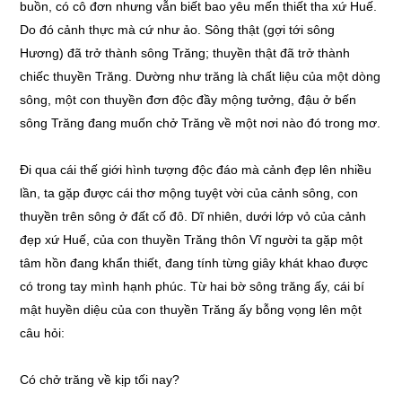
buồn, có cô đơn nhưng vẫn biết bao yêu mến thiết tha xứ Huế.
Do đó cảnh thực mà cứ như ảo. Sông thật (gợi tới sông
Hương) đã trở thành sông Trăng; thuyền thật đã trở thành
chiếc thuyền Trăng. Dường như trăng là chất liệu của một dòng
sông, một con thuyền đơn độc đầy mộng tưởng, đậu ở bến
sông Trăng đang muốn chở Trăng về một nơi nào đó trong mơ.
Đi qua cái thế giới hình tượng độc đáo mà cảnh đẹp lên nhiều
lần, ta gặp được cái thơ mộng tuyệt vời của cảnh sông, con
thuyền trên sông ở đất cố đô. Dĩ nhiên, dưới lớp vỏ của cảnh
đẹp xứ Huế, của con thuyền Trăng thôn Vĩ người ta gặp một
tâm hồn đang khẩn thiết, đang tính từng giây khát khao được
có trong tay mình hạnh phúc. Từ hai bờ sông trăng ấy, cái bí
mật huyền diệu của con thuyền Trăng ấy bỗng vọng lên một
câu hỏi:
Có chở trăng về kịp tối nay?