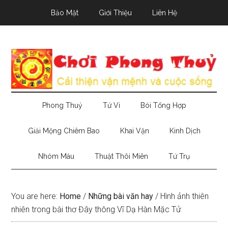
Skip
Skip
Skip
Bảo Mật
Giới Thiệu
Liên Hệ
to
to
to
main
secondary
primary
content
menu
sidebar
Phong Thuỷ
Tử Vi
Bói Tổng Hợp
Giải Mộng Chiêm Bao
Khai Vận
Kinh Dịch
Nhóm Máu
Thuật Thôi Miên
Tứ Trụ
You are here:
Home
/
Những bài văn hay
/
Hình ảnh thiên
nhiên trong bài thơ Đây thông Vĩ Dạ Hàn Mặc Tử