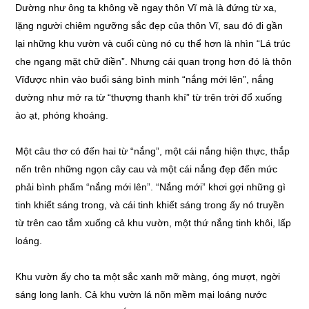
Dường như ông ta không về ngay thôn Vĩ mà là đứng từ xa,
lặng người chiêm ngưỡng sắc đẹp của thôn Vĩ, sau đó đi gần
lại những khu vườn và cuối cùng nó cụ thể hơn là nhìn “Lá trúc
che ngang mặt chữ điền”. Nhưng cái quan trọng hơn đó là thôn
Vĩđược nhìn vào buổi sáng bình minh “nắng mới lên”, nắng
dường như mở ra từ “thượng thanh khí” từ trên trời đổ xuống
ào ạt, phóng khoáng.
Một câu thơ có đến hai từ “nắng”, một cái nắng hiện thực, thắp
nến trên những ngọn cây cau và một cái nắng đẹp đến mức
phải bình phẩm “nắng mới lên”. “Nắng mới” khơi gợi những gì
tinh khiết sáng trong, và cái tinh khiết sáng trong ấy nó truyền
từ trên cao tắm xuống cả khu vườn, một thứ nắng tinh khôi, lấp
loáng.
Khu vườn ấy cho ta một sắc xanh mỡ màng, óng mượt, ngời
sáng long lanh. Cả khu vườn lá nõn mềm mại loáng nước