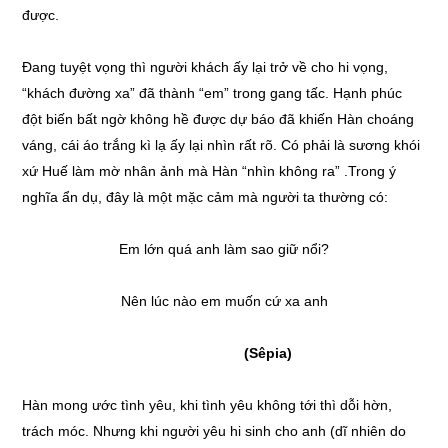
được.
Đang tuyệt vọng thì người khách ấy lại trở về cho hi vọng,
“khách đường xa” đã thành “em” trong gang tấc. Hạnh phúc
đột biến bất ngờ không hề được dự báo đã khiến Hàn choáng
váng, cái áo trắng kì lạ ấy lại nhìn rất rõ. Có phải là sương khói
xứ Huế làm mờ nhân ảnh mà Hàn “nhìn không ra” .Trong ý
nghĩa ẩn dụ, đây là một mặc cảm mà người ta thường có:
Em lớn quá anh làm sao giữ nổi?
Nên lúc nào em muốn cứ xa anh
(Sêpia)
Hàn mong ước tình yêu, khi tình yêu không tới thì dỗi hờn,
trách móc. Nhưng khi người yêu hi sinh cho anh (dĩ nhiên do