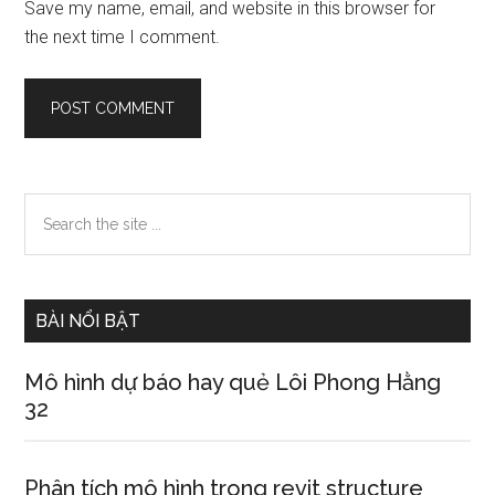
Save my name, email, and website in this browser for
the next time I comment.
Primary
Search
the
Sidebar
site
...
BÀI NỔI BẬT
Mô hình dự báo hay quẻ Lôi Phong Hằng
32
Phân tích mô hình trong revit structure