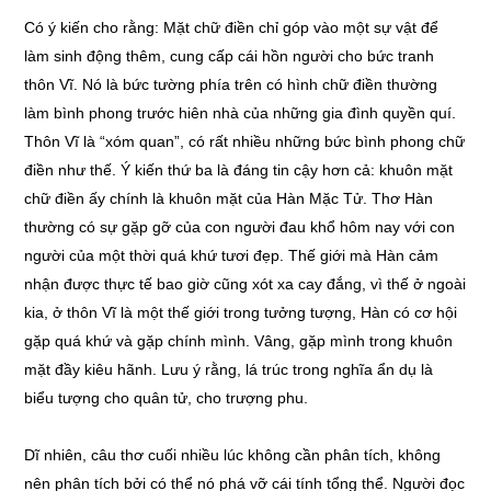
Có ý kiến cho rằng: Mặt chữ điền chỉ góp vào một sự vật để
làm sinh động thêm, cung cấp cái hồn người cho bức tranh
thôn Vĩ. Nó là bức tường phía trên có hình chữ điền thường
làm bình phong trước hiên nhà của những gia đình quyền quí.
Thôn Vĩ là “xóm quan”, có rất nhiều những bức bình phong chữ
điền như thế. Ý kiến thứ ba là đáng tin cậy hơn cả: khuôn mặt
chữ điền ấy chính là khuôn mặt của Hàn Mặc Tử. Thơ Hàn
thường có sự gặp gỡ của con người đau khổ hôm nay với con
người của một thời quá khứ tươi đẹp. Thế giới mà Hàn cảm
nhận được thực tế bao giờ cũng xót xa cay đắng, vì thế ở ngoài
kia, ở thôn Vĩ là một thế giới trong tưởng tượng, Hàn có cơ hội
gặp quá khứ và gặp chính mình. Vâng, gặp mình trong khuôn
mặt đầy kiêu hãnh. Lưu ý rằng, lá trúc trong nghĩa ẩn dụ là
biểu tượng cho quân tử, cho trượng phu.
Dĩ nhiên, câu thơ cuối nhiều lúc không cần phân tích, không
nên phân tích bởi có thể nó phá vỡ cái tính tổng thể. Người đọc