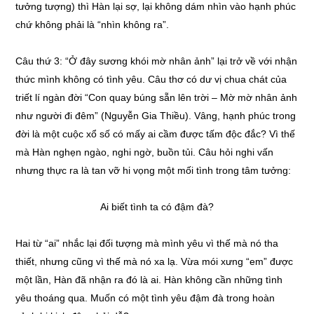
tưởng tượng) thì Hàn lại sợ, lại không dám nhìn vào hạnh phúc
chứ không phải là “nhìn không ra”.
Câu thứ 3: “Ở đây sương khói mờ nhân ảnh” lại trở về với nhận
thức mình không có tình yêu. Câu thơ có dư vị chua chát của
triết lí ngàn đời “Con quay búng sẵn lên trời – Mờ mờ nhân ảnh
như người đi đêm” (Nguyễn Gia Thiều). Vâng, hạnh phúc trong
đời là một cuộc xổ số có mấy ai cầm được tấm độc đắc? Vì thế
mà Hàn nghẹn ngào, nghi ngờ, buồn tủi. Câu hỏi nghi vấn
nhưng thực ra là tan vỡ hi vọng một mối tình trong tâm tưởng:
Ai biết tình ta có đậm đà?
Hai từ “ai” nhắc lại đối tượng mà mình yêu vì thế mà nó tha
thiết, nhưng cũng vì thế mà nó xa lạ. Vừa mói xưng “em” được
một lần, Hàn đã nhận ra đó là ai. Hàn không cần những tình
yêu thoáng qua. Muốn có một tình yêu đậm đà trong hoàn