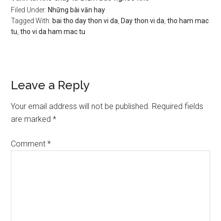
Filed Under:
Những bài văn hay
Tagged With:
bai tho day thon vi da
,
Day thon vi da
,
tho ham mac
tu
,
tho vi da ham mac tu
Reader
Leave a Reply
Interactions
Your email address will not be published.
Required fields
are marked
*
Comment
*