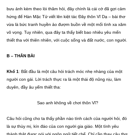
bưu ảnh kèm theo lòi thăm hỏi, đây chính là cái cớ đã gợi cảm
hứng để Hàn Mặc Tử viết lên kiệt tác Đây thôn Vĩ Dạ – bài thơ
vừa là bức tranh huyền ảo đượm buồn về một mối tình xa xăm
vô vọng. Tuy nhiên, qua đây ta thấy biết bao nhiêu yêu mến
thiết tha với thiên nhiên, với cuộc sống và đất nước, con người.
B – THÂN BÀI
Khổ 1
: Bắt đầu là một câu hỏi trách móc nhẹ nhàng của một
người con gái. Lời trách thực ra là một thái độ nũng nịu, làm
duyên, đầy âu yếm thiết tha:
Sao anh không về chơi thôn Vĩ?
Câu hỏi cũng cho ta thấy phần nào tính cách của người hỏi, đó
là sự thùy mị, kín đáo của con người gia giáo. Một tình yêu
thành thật được nói với ngôn ngữ tiết chế. Chỉ cần thay câu thơ