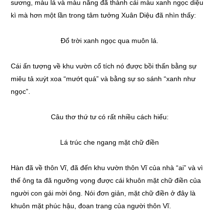
sương, màu lá và màu nắng đã thành cái màu xanh ngọc diệu
kì mà hơn một lần trong tâm tưởng Xuân Diệu đã nhìn thấy:
Đổ trời xanh ngọc qua muôn lá.
Cái ấn tượng về khu vườn cổ tích nó được bồi thấn bằng sự
miêu tả xuýt xoa “mướt quá” và bằng sự so sánh “xanh như
ngọc”.
Câu thơ thứ tư có rất nhiều cách hiểu:
Lá trúc che ngang mặt chữ điền
Hàn đã về thôn Vĩ, đã đến khu vườn thôn Vĩ của nhà “ai” và vì
thế ông ta đã ngưỡng vọng được cái khuôn mặt chữ điền của
người con gái mời ông. Nói đơn giản, mặt chữ điền ở đây là
khuôn mặt phúc hậu, đoan trang của người thôn Vĩ.