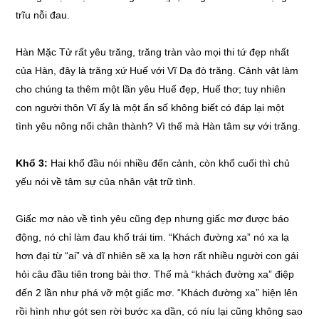
trĩu nỗi đau.
Hàn Mặc Tử rất yêu trăng, trăng tràn vào mọi thi tứ đẹp nhất
của Hàn, đây là trăng xứ Huế với Vĩ Dạ đò trăng. Cảnh vật làm
cho chúng ta thêm một lần yêu Huế đẹp, Huế thơ; tuy nhiên
con người thôn Vĩ ấy là một ẩn số không biết có đáp lại một
tình yêu nông nổi chân thành? Vì thế mà Hàn tâm sự với trăng.
Khổ 3:
Hai khổ đầu nói nhiều đến cảnh, còn khổ cuối thì chủ
yếu nói về tâm sự của nhân vật trữ tình.
Giấc mơ nào về tình yêu cũng đẹp nhưng giấc mơ được báo
động, nó chỉ làm đau khổ trái tim. “Khách đường xa” nó xa lạ
hơn đại từ “ai” và dĩ nhiên sẽ xa lạ hơn rất nhiều người con gái
hỏi câu đầu tiên trong bài thơ. Thế mà “khách đường xa” điệp
đến 2 lần như phá vỡ một giấc mơ. “Khách đường xa” hiện lên
rồi hình như gót sen rời bước xa dần, có níu lại cũng không sao