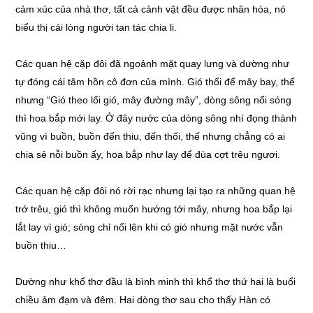
cảm xúc của nhà thơ, tất cả cảnh vật đều được nhân hóa, nó
biểu thị cái lòng người tan tác chia li.
Các quan hệ cặp đôi đã ngoảnh mặt quay lưng và dường như
tự đóng cái tâm hồn cô đơn của mình. Gió thổi để mây bay, thế
nhưng “Gió theo lối gió, mây đường mây”, dòng sông nổi sóng
thì hoa bắp mới lay. Ở đây nước của dòng sông nhí đọng thành
vũng vì buồn, buồn đến thiu, đến thối, thế nhưng chẳng có ai
chia sẻ nỗi buồn ấy, hoa bắp như lay để đùa cợt trêu ngươi.
Các quan hệ cặp đôi nó rời rạc nhưng lại tạo ra những quan hệ
trớ trêu, gió thì không muốn hướng tới mây, nhưng hoa bắp lại
lắt lay vì gió; sóng chỉ nổi lên khi có gió nhưng mặt nước vẫn
buồn thiu…
Dường như khổ thơ đầu là bình minh thì khổ thơ thứ hai là buổi
chiều ảm đạm và đêm. Hai dòng thơ sau cho thấy Hàn có