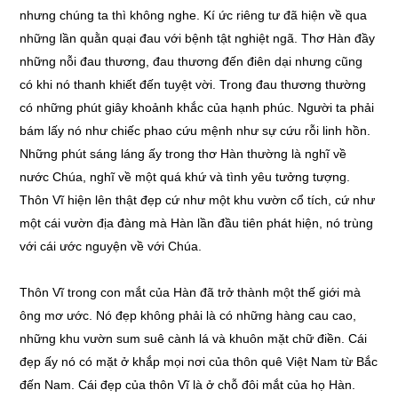
nhưng chúng ta thì không nghe. Kí ức riêng tư đã hiện về qua
những lần quằn quại đau với bệnh tật nghiệt ngã. Thơ Hàn đầy
những nỗi đau thương, đau thương đến điên dại nhưng cũng
có khi nó thanh khiết đến tuyệt vời. Trong đau thương thường
có những phút giây khoảnh khắc của hạnh phúc. Người ta phải
bám lấy nó như chiếc phao cứu mệnh như sự cứu rỗi linh hồn.
Những phút sáng láng ấy trong thơ Hàn thường là nghĩ về
nước Chúa, nghĩ về một quá khứ và tình yêu tưởng tượng.
Thôn Vĩ hiện lên thật đẹp cứ như một khu vườn cổ tích, cứ như
một cái vườn địa đàng mà Hàn lần đầu tiên phát hiện, nó trùng
với cái ước nguyện về với Chúa.
Thôn Vĩ trong con mắt của Hàn đã trở thành một thế giới mà
ông mơ ước. Nó đẹp không phải là có những hàng cau cao,
những khu vườn sum suê cành lá và khuôn mặt chữ điền. Cái
đẹp ấy nó có mặt ở khắp mọi nơi của thôn quê Việt Nam từ Bắc
đến Nam. Cái đẹp của thôn Vĩ là ở chỗ đôi mắt của họ Hàn.