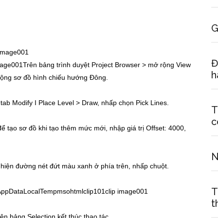
G
Đ
Trên bảng trình duyệt Project Browser > mở rộng View
h
ở rộng sơ đồ hình chiếu hướng Đông.
 tab Modify Ӏ Place Level > Draw, nhấp chọn Pick Lines.
T
c
 tạo sơ đồ khi tạo thêm mức mới, nhập giá trị Offset: 4000,
N
 hiện đường nét đứt màu xanh ở phía trên, nhấp chuột.
T
t
n bảng Selection kết thúc thao tác.