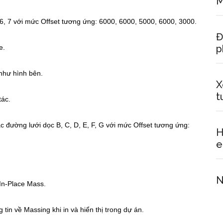
M
5, 6, 7 với mức Offset tương ứng: 6000, 6000, 5000, 6000, 3000.
Đ
p
e.
như hình bên.
X
t
tác.
các đường lưới dọc B, C, D, E, F, G với mức Offset tương ứng:
H
N
In-Place Mass.
 tin về Massing khi in và hiển thị trong dự án.