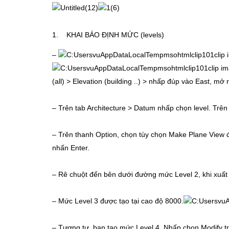
1. KHAI BÁO ĐỊNH MỨC (levels)
–
(all) > Elevation (building ..) > nhấp đúp vào East, m
– Trên tab Architecture > Datum nhấp chọn level. Trên
– Trên thanh Option, chọn tùy chọn Make Plane View để
nhấn Enter.
– Rê chuột đến bên dưới đường mức Level 2, khi xuất
– Mức Level 3 được tạo tại cao độ 8000.
– Tương tự, bạn tạo mức Level 4. Nhấp chọn Modify trê