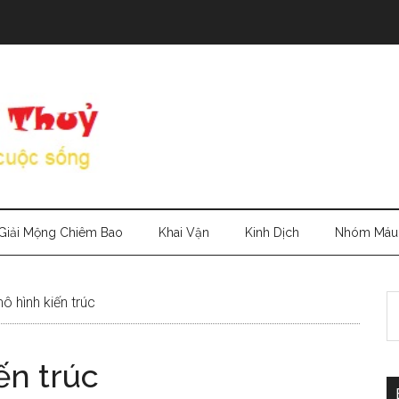
Giải Mộng Chiêm Bao
Khai Vận
Kinh Dịch
Nhóm Máu
S
ô hình kiến trúc
th
si
ến trúc
...