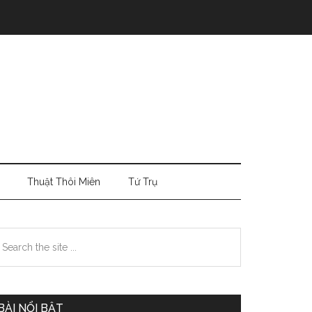
Thuật Thôi Miên
Tứ Trụ
Primary
earch
e
Sidebar
te
BÀI NỔI BẬT