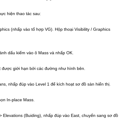
ực hiện thao tác sau:
phics (nhấp vào tổ hợp VG). Hộp thoại Visibility / Graphics
p đánh dấu kiểm vào ô Mass và nhấp OK.
t được giới hạn bởi các đường như hình bên.
ans, nhấp đúp vào Level 1 để kích hoạt sơ đồ sàn hiển thị.
họn In-place Mass.
) > Elevations (Buiding), nhấp đúp vào East, chuyển sang sơ đồ