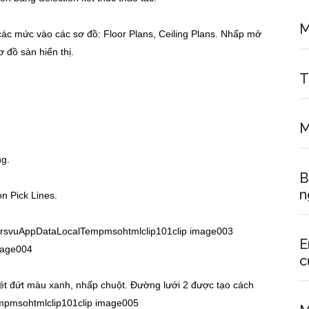
M
 các mức vào các sơ đồ: Floor Plans, Ceiling Plans. Nhấp mở
 đồ sàn hiển thị.
T
M
ng.
B
n
n Pick Lines.
E
c
nét đứt màu xanh, nhấp chuột. Đường lưới 2 được tạo cách