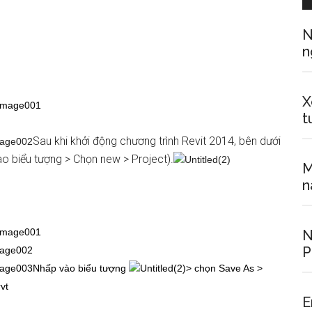
N
n
X
t
Sau khi khởi động chương trình Revit 2014, bên dưới
ào biểu tượng > Chọn new > Project).
M
n
N
P
Nhấp vào biểu tượng
> chọn Save As >
.rvt
E