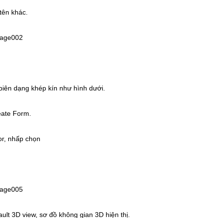
tên khác.
biên dạng khép kín như hình dưới.
eate Form.
or, nhấp chọn
lt 3D view, sơ đồ không gian 3D hiện thị.