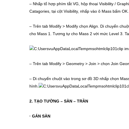
– Nhấp tổ hợp phím tắt VG, hộp thoại Visibility / Graph
Catagories, tại cột Visibility, nhấp vào ô Mass bấm OK.
– Trên tab Modify > Modify chọn Align. Di chuyển ch
cho Mass 1. Tương tự cho Mass 2 với mức Level 3. Ta
– Trên tab Modify > Geometry > Join > chọn Join Geom
– Di chuyển chuột vào trong sơ đồ 3D nhấp chọn Mass
hình.
2. TẠO TƯỜNG – SÀN – TRẦN
· GÁN SÀN