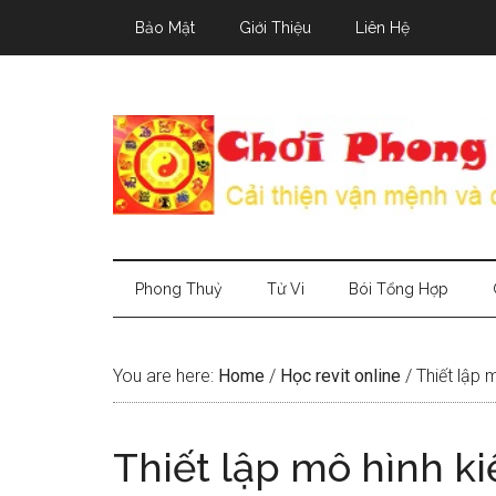
Skip
Skip
Skip
Bảo Mật
Giới Thiệu
Liên Hệ
to
to
to
main
secondary
primary
content
menu
sidebar
Phong Thuỷ
Tử Vi
Bói Tổng Hợp
You are here:
Home
/
Học revit online
/
Thiết lập m
Thiết lập mô hình ki