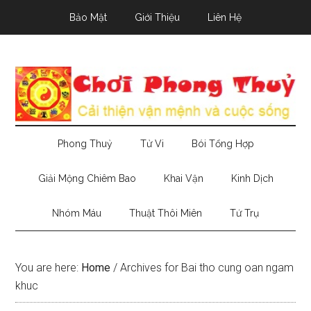
Skip
Skip
Skip
Bảo Mật
Giới Thiệu
Liên Hệ
to
to
to
main
secondary
primary
content
menu
sidebar
Phong Thuỷ
Tử Vi
Bói Tổng Hợp
Giải Mộng Chiêm Bao
Khai Vận
Kinh Dịch
Nhóm Máu
Thuật Thôi Miên
Tứ Trụ
You are here:
Home
/
Archives for Bai tho cung oan ngam
khuc