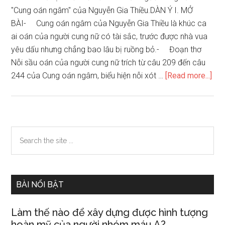
"Cung oán ngâm" của Nguyễn Gia Thiều.DÀN Ý I. MỞ
BÀI- Cung oán ngâm của Nguyễn Gia Thiều là khúc ca
ai oán của người cung nữ có tài sắc, trước được nhà vua
yêu dấu nhưng chẳng bao lâu bị ruồng bỏ.- Đoạn thơ
Nỗi sầu oán của người cung nữ trích từ câu 209 đến câu
abo
244 của Cung oán ngâm, biểu hiện nỗi xót …
[Read more...]
Phâ
tích
đo
thơ
Primary
Search
Nỗi
the
Sidebar
sầu
site
oán
...
của
BÀI NỔI BẬT
ngư
cun
Làm thế nào để xây dựng được hình tượng
nữ
hoàn mỹ của người nhóm máu A?