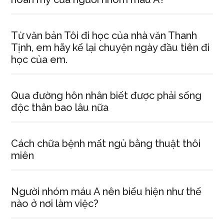
tríc
Cun
oán
Từ văn bản Tôi đi học của nhà văn Thanh
ng
Tịnh, em hãy kể lại chuyện ngày đầu tiên đi
học của em.
của
Ngu
Gia
Qua đường hôn nhân biết được phải sống
Thi
độc thân bao lâu nữa
Cách chữa bệnh mất ngủ bằng thuật thôi
miên
Người nhóm máu A nên biểu hiện như thế
nào ở nơi làm việc?