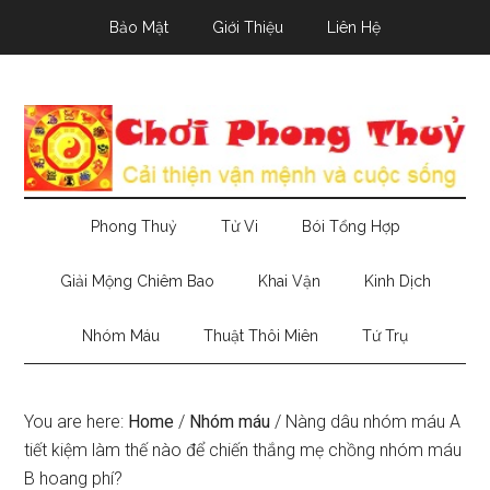
Skip
Skip
Skip
Bảo Mật
Giới Thiệu
Liên Hệ
to
to
to
main
secondary
primary
content
menu
sidebar
Phong Thuỷ
Tử Vi
Bói Tổng Hợp
Giải Mộng Chiêm Bao
Khai Vận
Kinh Dịch
Nhóm Máu
Thuật Thôi Miên
Tứ Trụ
You are here:
Home
/
Nhóm máu
/
Nàng dâu nhóm máu A
tiết kiệm làm thế nào để chiến thắng mẹ chồng nhóm máu
B hoang phí?