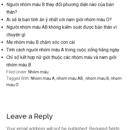
Người nhóm máu B thay đổi phương diện nào của bản
thân?
Ai sẽ là bạn tình ăn ý nhất với nam giới nhóm máu O?
Người nhóm máu AB không kiểm soát được bản thân vì
chuyện gì
Mẹ nhóm máu B chăm sóc con cái
Tính cách người nhóm máu A trong cuộc sống hằng ngày
Chỉ số kết hợp nữ giới thuộc các nhóm máu và nam giới
nhóm máu B
Filed Under:
Nhóm máu
Tagged With:
Nhom mau A
,
nhom mau AB.
,
nhom mau B
,
nhom
mau O
Reader
Leave a Reply
Interactions
Your email address will not be published.
Required fields