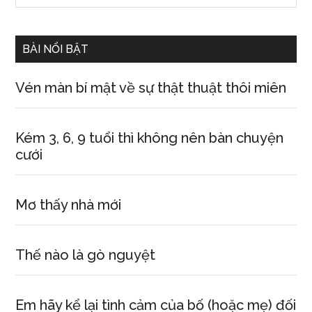
Sidebar
site
...
BÀI NỔI BẬT
Vén màn bí mật về sự thật thuật thôi miên
Kém 3, 6, 9 tuổi thì không nên bàn chuyện
cưới
Mơ thấy nhà mới
Thế nào là gò nguyệt
Em hãy kể lại tình cảm của bố (hoặc mẹ) đối