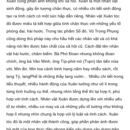
Xuân cũng phản ánh không khí xã hội. Xuân là một nhân vật
sinh động, gây ấn tượng chân thực, có nhiều chi tiết sinh động
tạo ra tính cách có một sức hấp dẫn riêng. Nhân vật Xuân tóc
đỏ được miêu tả kết hợp giữa tính chân thực với những yếu tố
phóng đại, hài hước. Trong tác phẩm Số đỏ, Vũ Trọng Phụng
cũng dùng thủ pháp này cho hầu hết các nhân vật và có khả
năng nói lên được bản chất của xã hội cũ. Cách đặt tên nhân
vật hài hước, châm biếm: Bà Phó Đoan nhưng không đoan
chính, ông bà Văn Minh, ông Típ-phờ-nờ (Tvpn) tân tiến nửa
vời, Min đơ, Min toa cảnh binh hạng năm hay nhiễu sách, rồi
lang Tỳ, langPhế là những thầy lang vườn… Nhiều chi tiết trong
tiểu thuyết, nhiều hành động của Xuân tưởng như vô lí trong
từng tình huống cụ thể, nhưng nhìn tổng thể thì lại hợp lí, phù
hợp với tính cách. Nhân vật Xuân được dựng lên với nhiều yếu
tố tự nhiên, nhiều cơ may và cả những yếu tố tưởng như không
hợp lí nhưng nhìn chung là hợp với lý luật và tính cách. Xuân
tóc đỏ là một nhân vật thành công, góp phần phản ánh được
bộ mặt của bọn thực dân phong kiến xây dựng xây dựng trên