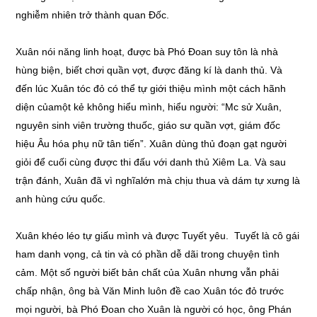
nghiễm nhiên trở thành quan Đốc.
Xuân nói năng linh hoạt, được bà Phó Đoan suy tôn là nhà
hùng biện, biết chơi quần vợt, được đăng kí là danh thủ. Và
đến lúc Xuân tóc đỏ có thể tự giới thiệu mình một cách hãnh
diện củamột kẻ không hiểu mình, hiểu người: “Mc sử Xuân,
nguyên sinh viên trường thuốc, giáo sư quần vợt, giám đốc
hiệu Âu hóa phụ nữ tân tiến”. Xuân dùng thủ đoạn gạt người
giỏi để cuối cùng được thi đấu với danh thủ Xiêm La. Và sau
trận đánh, Xuân đã vì nghĩalớn mà chịu thua và dám tự xưng là
anh hùng cứu quốc.
Xuân khéo léo tự giấu mình và được Tuyết yêu. Tuyết là cô gái
ham danh vọng, cả tin và có phần dễ dãi trong chuyện tình
cảm. Một số người biết bản chất của Xuân nhưng vẫn phải
chấp nhận, ông bà Văn Minh luôn đề cao Xuân tóc đỏ trước
mọi người, bà Phó Đoan cho Xuân là người có học, ông Phán