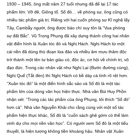
1930 – 1945, ông mất năm 27 tuổi nhưng đã để lại 17 tác
phẩm lớn: Vỡ đê, Giông tố. Số đỏ… về phóng sự, ông cũng có
nhiều tác phẩm giá trị. Riêng với hai cuốn phóng sư Kĩ nghệ lấy
Tây, Cạmbẫy người, ông được báo chí suy tôn là “Vua phóng
sự đất Bắc”. Vũ Trọng Phụng đã xây dựng thành công hai nhân
vật điển hình là Xuân tóc đó và Nghị Hách. Nghị Hách từ một
cái nền đã dùng thủ đoạn lừa đảo và nhiều âm mưu thâm độc
trở thành một tên tư bản giàu có, độc ác, cơ hội về chính trị, vô
đạo đức. Trong các nhân vật như Nghị Lại (Bước đường cùng),
Nghị Quế (Tắt đèn) thì Nghị Hách có bề dày cá tính rõ rệt hơn.
“Xuân tóc đỏ” là một điển hình sắc sảo và Số đỏ là một tác
phẩm lớn của dòng văn học hiện thực. Nhà văn Bùi Huy Phồn
nhận xét: “Trong các tác phẩm của ông Phụng, tôi thích “Số đỏ”
hơn cả”. Nhà văn Nguyễn Khải cho rằng cùng với một số tác
phẩm hiện thực khác, Số đỏ là “cuốn sách ghê gớm có thể làm
vinh dự cho mọi nền văn học”. Có người xem Số đỏ là một tiểu
thuyết, là hiện tượng không tiền khoáng hậu. Nhân vật Xuân