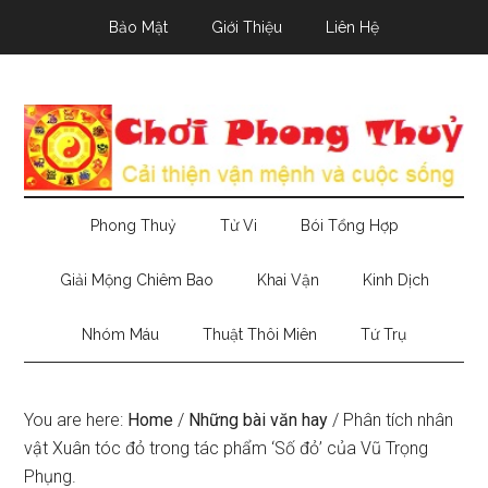
Skip
Skip
Skip
Bảo Mật
Giới Thiệu
Liên Hệ
to
to
to
main
secondary
primary
content
menu
sidebar
Phong Thuỷ
Tử Vi
Bói Tổng Hợp
Giải Mộng Chiêm Bao
Khai Vận
Kinh Dịch
Nhóm Máu
Thuật Thôi Miên
Tứ Trụ
You are here:
Home
/
Những bài văn hay
/
Phân tích nhân
vật Xuân tóc đỏ trong tác phẩm ‘Số đỏ’ của Vũ Trọng
Phụng.