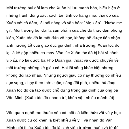
Môi trường bụi đời làm cho Xuân bị lưu manh hóa, biểu hiện ở
những hành động xấu, cách tán tỉnh cô hàng mía, thái độ của
Xuân với cô đầm, lối nói năng vô văn hóa: “Mẹ kiếp”, “Nước mẹ
gì”. Môi trường bụi đời là sản phẩm của chế độ thực dân phong
kiến, Xuân tóc đỏ là một đứa vô học, không hề được tiếp nhận
ảnh hưởng tốt của giáo dục gia đình, nhà trường. Xuân tóc đỏ
lại là kẻ gặp nhiều cơ may. Vào lúc Xuân tóc đỏ bị bắt vì hành
vi xấu, nó lại được bà Phó Đoan giải thoát và được chuyển về
môi trường những kẻ giàu có. Hai lối sống khác biệt nhưng
không đối lập nhau. Những người giàu có này thường có nhiều
dục vọng, chạy theo thời cuộc, sống đối phó, nhiều thủ đoạn.
Xuân tóc đó đã tạo được chỗ đứng trong gia đình của ông bà
Văn Minh (Xuân tóc đỏ nhanh trí, khôn vặt, nhiều mánh lới). .
Vốn quen nghề rao thuốc nên có một số kiến thức vặt về y học.
Xuân được cụ cố khen là biết nhiều về y lí và nhân đó Văn
Minh giới thiệu Xuân tóc đỏ là sinh viên trường thuốc và từ đó