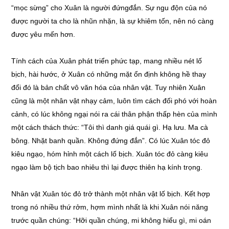
“mọc sừng” cho Xuân là người đứngđắn. Sự ngu độn của nó
được người ta cho là nhũn nhặn, là sự khiêm tốn, nên nó càng
được yêu mến hơn.
Tính cách của Xuân phát triển phức tạp, mang nhiều nét lố
bịch, hài hước, ở Xuân có những mặt ổn định không hề thay
đổi đó là bản chất vô văn hóa của nhân vật. Tuy nhiên Xuân
cũng là một nhân vật nhạy cảm, luôn tìm cách đối phó với hoàn
cảnh, có lúc không ngại nói ra cái thân phận thấp hèn của mình
một cách thách thức: “Tôi thì danh giá quái gì. Hạ lưu. Ma cà
bông. Nhặt banh quần. Không đứng đắn”. Có lúc Xuân tóc đỏ
kiêu ngạo, hóm hỉnh một cách lố bịch. Xuân tóc đỏ càng kiêu
ngạo làm bộ tịch bao nhiêu thì lại được thiên hạ kính trọng.
Nhân vật Xuân tóc đỏ trở thành một nhân vật lố bịch. Kết hợp
trong nó nhiều thứ rởm, hợm mình nhất là khi Xuân nói năng
trước quần chúng: “Hỡi quần chúng, mi không hiểu gì, mi oán