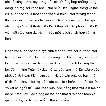
tóc đỏ cũng được xây dựng trên cơ sở tổng hợp những bóng
dáng, những nét khác nhau của nhiều kiểu người trong xã hội
cũ. Xuân tóc đỏ là một nhân vật của nhiều môi trường thành
thị, vừa bụi đời, lại vừa lạc vào môi trường giàu có… Tác giả
vận dụng có nghệ thuật giữa lối tả thực và trào phúng, giữa lối
viết thật và phóng đại kích thước một cách thích hợp và hài
hòa.
Nhân vật Xuân tóc đỏ được hình thành trước hết là trong môi
trường bụi đời. Vốn là đứa trẻ không cha không mẹ, ở với bác
bị đuổi vì thói xấu vô đạo đức và Xuân trở thành kẻ lang thang
bụi đời: Thằng Xuân lấy đầu hè, xó cửa làm nhà, lấy sấu ở các
phố, cá hồ Hoàn Kiếm làm cơm. Nó đã bán phá xa, bán nhật
trình, làm chạy hiệu rạp hát, bán cao đơn hoàn tán trên xe lửa,
và vài ba nghề tiếu xảo khác nữa. Ánh nắng mặt trời làm tóc nó
đỏ như tóc Tây. Cảnh ngộ đó tạo nên một đứa hoàn toàn vô
giáo dục tuy nó tinh quái lắm, thạo đời lắm.