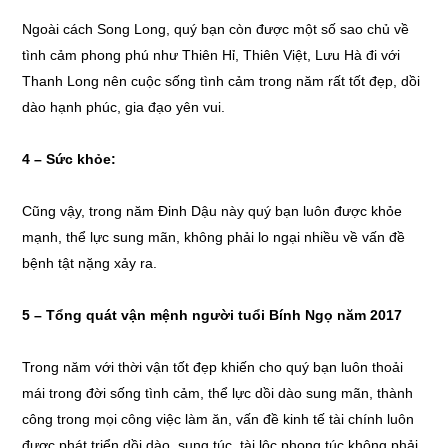
Ngoài cách Song Long, quý bạn còn được một số sao chủ về
tình cảm phong phú như Thiên Hỉ, Thiên Việt, Lưu Hà đi với
Thanh Long nên cuộc sống tình cảm trong năm rất tốt đẹp, dồi
dào hạnh phúc, gia đạo yên vui.
4 – Sức khỏe:
Cũng vậy, trong năm Đinh Dậu này quý bạn luôn được khỏe
mạnh, thể lực sung mãn, không phải lo ngại nhiều về vấn đề
bệnh tật nặng xảy ra.
5 – Tổng quát vận mệnh người tuổi Bính Ngọ năm 2017
Trong năm với thời vận tốt đẹp khiến cho quý bạn luôn thoải
mái trong đời sống tình cảm, thể lực dồi dào sung mãn, thành
công trong mọi công việc làm ăn, vấn đề kinh tế tài chính luôn
được phát triển dồi dào, sung túc, tài lộc phong túc không phải