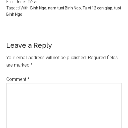
Filed Under:
Tử vi
Tagged With:
Binh Ngo
,
nam tuoi Binh Ngo
,
Tu vi 12 con giap
,
tuoi
Binh Ngo
Reader
Leave a Reply
Interactions
Your email address will not be published.
Required fields
are marked
*
Comment
*