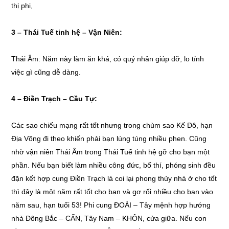
thị phi,
3 –
Thái Tuế tinh hệ – Vận Niên:
Thái Âm: Năm này làm ăn khá, có quý nhân giúp đỡ, lo tính
việc gì cũng dễ dàng.
4 –
Điền Trạch – Cầu Tự:
Các sao chiếu mạng rất tốt nhưng trong chùm sao Kế Đô, hạn
Địa Võng đi theo khiến phải bạn lúng túng nhiều phen. Cũng
nhờ vận niên Thái Âm trong Thái Tuế tinh hệ gỡ cho bạn một
phần. Nếu bạn biết làm nhiều công đức, bố thí, phóng sinh đều
đặn kết hợp cung Điền Trạch là coi lại phong thủy nhà ở cho tốt
thì đây là một năm rất tốt cho bạn và gợ rối nhiều cho bạn vào
năm sau, hạn tuổi 53! Phi cung ĐOÀI – Tây mệnh hợp hướng
nhà Đông Bắc – CẤN, Tây Nam – KHÔN, cửa giữa. Nếu con