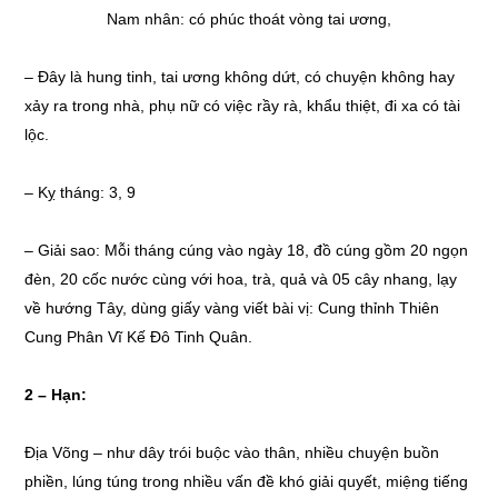
Nam nhân: có phúc thoát vòng tai ương,
– Đây là hung tinh, tai ương không dứt, có chuyện không hay
xảy ra trong nhà, phụ nữ có việc rầy rà, khẩu thiệt, đi xa có tài
lộc.
– Kỵ tháng: 3, 9
– Giải sao: Mỗi tháng cúng vào ngày 18, đồ cúng gồm 20 ngọn
đèn, 20 cốc nước cùng với hoa, trà, quả và 05 cây nhang, lạy
về hướng Tây, dùng giấy vàng viết bài vị: Cung thỉnh Thiên
Cung Phân Vĩ Kế Đô Tinh Quân.
2 –
Hạn:
Địa Võng – như dây trói buộc vào thân, nhiều chuyện buồn
phiền, lúng túng trong nhiều vấn đề khó giải quyết, miệng tiếng