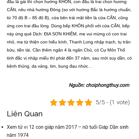
đầu là gái thì chọn hướng KHÔN, con đầu là trai chọn hương
CẤN, nêu nhà hướng Đông (so với hướng Bắc là hướng chuẩn,
từ 70 độ B – 85 độ B), cửa bên trái mặt tiền là cửa CẤN, cũng
ứng con trai đầu lòng. Dùng bếp KHÔN phối với cửa CẤN, bếp
này ứng quẻ Dịch: ĐỊA SƠN KHIÊM, mẹ vui mừng có con trai
nhỏ, mẹ từ thiện con hiếu kính, Thanh Long nhập trạch, tụ trân
bửu, tiền tài. Cần thêm ngăn 4 là ngăn Chủ, có Cự Môn Thổ
tinh đắc vị nhập miếu thì phát đến 37 năm, sau mới suy dần, có
bệnh thủng, da vàng, tim, bụng đau nhức…
Nguồn: choiphongthuy.com
5/5 - (1 vote)
Liên Quan
Xem tử vi 12 con giáp năm 2017 – nữ tuổi Giáp Dần sinh
năm 1974