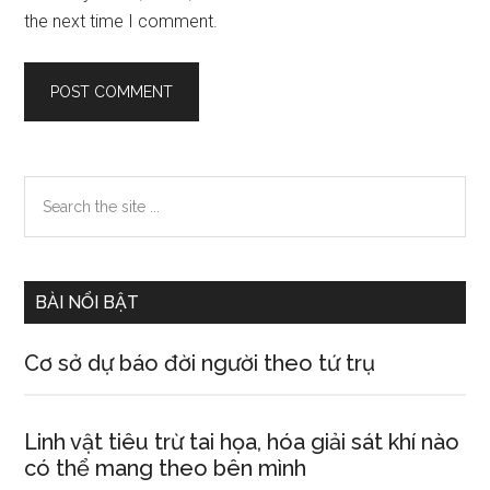
the next time I comment.
Primary
Search
the
Sidebar
site
...
BÀI NỔI BẬT
Cơ sở dự báo đời người theo tứ trụ
Linh vật tiêu trừ tai họa, hóa giải sát khí nào
có thể mang theo bên mình