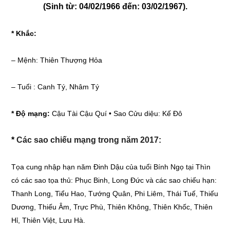
(Sinh từ: 04/02/1966 đến: 03/02/1967).
* Khắc:
–
Mệnh: Thiên Thượng Hỏa
–
Tuổi : Canh Tý, Nhâm Tý
* Độ mạng:
Cậu Tài Cậu Quí • Sao Cửu diệu: Kế Đô
*
Các sao chiếu mạng trong năm 2017:
Tọa cung nhập hạn năm Đinh Dậu của tuổi Bính Ngọ tại Thìn
có các sao tọa thủ: Phục Binh, Long Đức và các sao chiếu hạn:
Thanh Long, Tiểu Hao, Tướng Quân, Phi Liêm, Thái Tuế, Thiếu
Dương, Thiếu Âm, Trực Phù, Thiên Không, Thiên Khốc, Thiên
Hỉ, Thiên Việt, Lưu Hà.