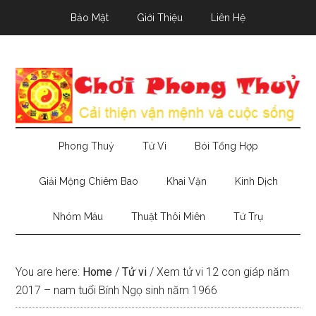
Skip
Skip
Skip
Bảo Mật
Giới Thiệu
Liên Hệ
to
to
to
main
secondary
primary
content
menu
sidebar
Phong Thuỷ
Tử Vi
Bói Tổng Hợp
Giải Mộng Chiêm Bao
Khai Vận
Kinh Dịch
Nhóm Máu
Thuật Thôi Miên
Tứ Trụ
You are here:
Home
/
Tử vi
/
Xem tử vi 12 con giáp năm
2017 – nam tuổi Bính Ngọ sinh năm 1966