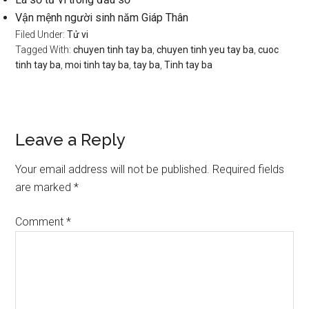
Vận mệnh người sinh năm Giáp Thân
Filed Under:
Tử vi
Tagged With:
chuyen tinh tay ba
,
chuyen tinh yeu tay ba
,
cuoc
tinh tay ba
,
moi tinh tay ba
,
tay ba
,
Tinh tay ba
Reader
Leave a Reply
Interactions
Your email address will not be published.
Required fields
are marked
*
Comment
*