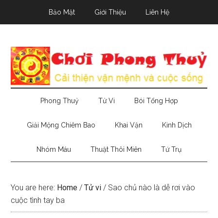
Skip
Skip
Skip
Bảo Mật
Giới Thiệu
Liên Hệ
to
to
to
main
secondary
primary
content
menu
sidebar
Phong Thuỷ
Tử Vi
Bói Tổng Hợp
Giải Mộng Chiêm Bao
Khai Vận
Kinh Dịch
Nhóm Máu
Thuật Thôi Miên
Tứ Trụ
You are here:
Home
/
Tử vi
/
Sao chủ nào là dễ rơi vào
cuộc tình tay ba