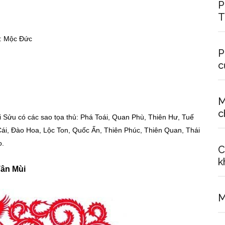
P
T
: Mộc Đức
P
c
M
c
 Sửu có các sao tọa thủ: Phá Toái, Quan Phù, Thiên Hư, Tuế
ái, Đào Hoa, Lộc Ton, Quốc Ấn, Thiên Phúc, Thiên Quan, Thái
o.
C
k
Tân Mùi
M