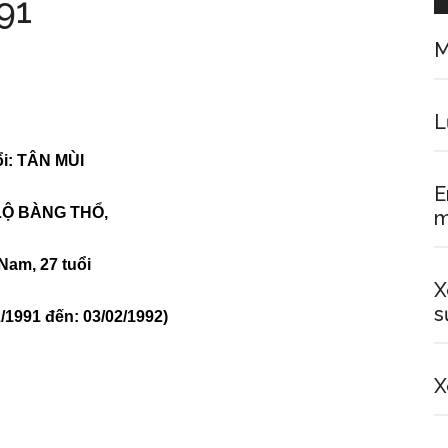
91
M
L
i: TÂN MÙI
E
LỘ BÀNG THỔ,
m
Nam, 27 tuổi
X
s
2/1991 đến: 03/02/1992)
X