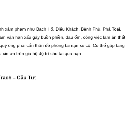
 tinh xâm phạm như Bạch Hổ, Điếu Khách, Bệnh Phù, Phá Toái,
ăm vận hạn xấu gây buồn phiền, đau ốm, công việc làm ăn thất
, quý ông phải cẩn thận đề phòng tai nạn xe cộ. Có thể gặp tang
 xin ơn trên gia hộ độ trì cho tai qua nạn
Trạch – Cầu Tự: