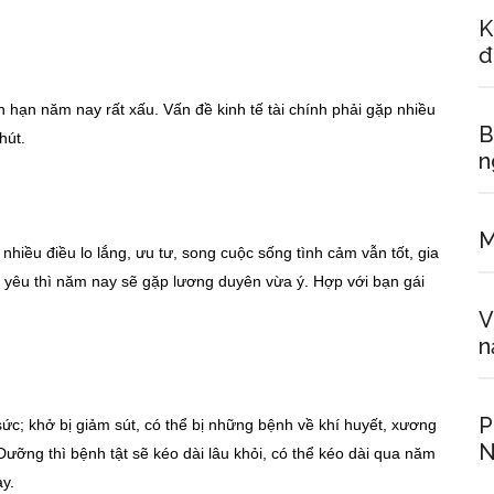
K
đ
n hạn năm nay rất xấu. Vấn đề kinh tế tài chính phải gặp nhiều
B
hút.
n
M
hiều điều lo lắng, ưu tư, song cuộc sống tình cảm vẫn tốt, gia
 yêu thì năm nay sẽ gặp lương duyên vừa ý. Hợp với bạn gái
V
n
P
ức; khở bị giảm sút, có thể bị những bệnh về khí huyết, xương
N
ỡng thì bệnh tật sẽ kéo dài lâu khỏi, có thể kéo dài qua năm
ày.