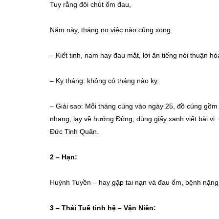
Tuy rằng đôi chút ốm đau,
Năm này, tháng nọ việc nào cũng xong.
– Kiết tinh, nam hay đau mắt, lời ăn tiếng nói thuận hò
– Kỵ tháng: không có tháng nào kỵ.
– Giải sao: Mỗi tháng cúng vào ngày 25, đồ cúng gồm 
nhang, lạy về hướng Đông, dùng giấy xanh viết bài v
Đức Tinh Quân.
2 –
Hạn:
Huỳnh Tuyền – hay gặp tai nạn và đau ốm, bệnh nặn
3 –
Thái Tuế tinh hệ – Vận Niên: