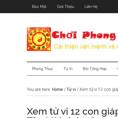
Skip
Skip
Skip
Bảo Mật
Giới Thiệu
Liên Hệ
to
to
to
main
secondary
primary
content
menu
sidebar
Phong Thuỷ
Tử Vi
Bói Tổng Hợp
You are here:
Home
/
Tử vi
/
Xem tử vi 12 con gi
Xem tử vi 12 con gi