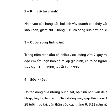
2 – Kinh tế tài chính:
Nhìn vào các hung sát, bại tinh vây quanh cho thấy vậ
khó khăn, giảm sút. Tháng 8,10 có sáng sủa hơn đôi c
3 – Cuộc sống tinh cảm:
Trong năm mặc dầu có nhiều việc không vừa ý, gây ra n
đạo êm ấm, bạn nào chưa lập gia đĩnh, chưa có người
tuổi Mậu Thìn 1988, nữ Ất Hợi 1995.
4 – Sức khỏe:
Do tác động của những hung sát, bại tinh nên vấn đề s
khớp, hay bị đau răng. Nếu không may gặp thêm sao Dư
28 tuổi, hao tài, cẩn thận vào các tháng 6, 8,11 năm n