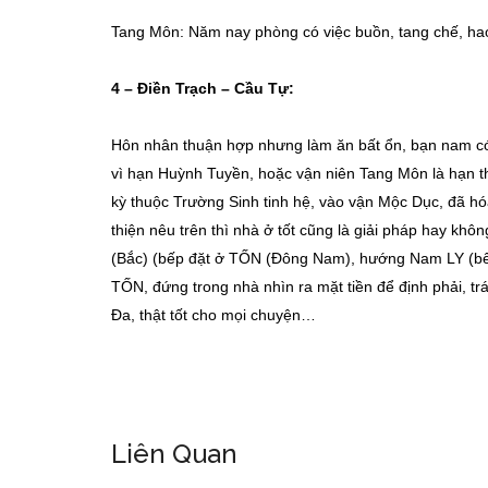
Tang Môn: Năm nay phòng có việc buồn, tang chế, hao 
4 –
Điền Trạch – Cầu Tự:
Hôn nhân thuận hợp nhưng làm ăn bất ổn, bạn nam có 
vì hạn Huỳnh Tuyền, hoặc vận niên Tang Môn là hạn t
kỳ thuộc Trường Sinh tinh hệ, vào vận Mộc Dục, đã hóa
thiện nêu trên thì nhà ở tốt cũng là giải pháp hay k
(Bắc) (bếp đặt ở TỐN (Đông Nam), hướng Nam LY (bếp
TỐN, đứng trong nhà nhìn ra mặt tiền để định phải, t
Đa, thật tốt cho mọi chuyện…
Liên Quan