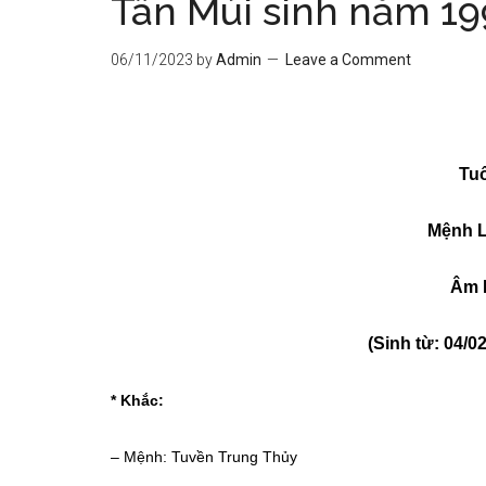
Tân Mùi sinh năm 19
06/11/2023
by
Admin
Leave a Comment
Tuổ
Mệnh 
Âm 
(Sinh từ: 04/0
* Khắc:
–
Mệnh: Tuvền Trung Thủy