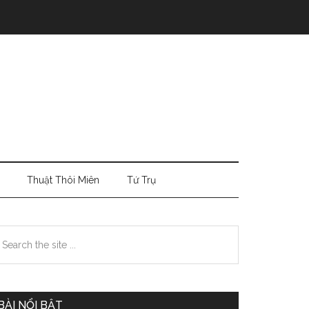
Thuật Thôi Miên
Tứ Trụ
Primary
earch
e
Sidebar
te
BÀI NỔI BẬT