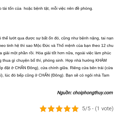
tài tốn của hoặc bệnh tật, mỗi việc nên đề phòng.
thể lướt qua được sự bất ổn đó, cũng như bệnh nặng, tai nạn
heo tinh hệ thì sao Mộc Đức và Thố mệnh của bạn theo 12 chu
 giải một phần rồi. Hóa giải tốt hơn nữa, ngoài việc làm phúc
hông thua gì chuyện bố thí, phóng sinh. Hợp nhà hướng KHẢM
 đặt ở CHẤN Đông), cửa chính giữa. Riêng cửa bên trái (cửa
rái), lúc đó bếp cũng ở CHẨN (Đông). Bạn sẽ có ngôi nhà Tam
Nguồn: choiphongthuy.com
5/5 - (1 vote)