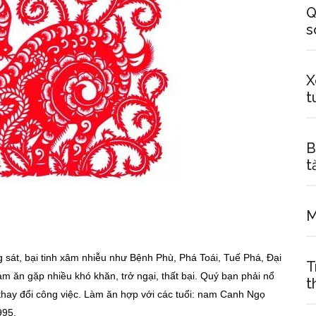
Q
s
X
t
B
t
M
 sát, bại tinh xâm nhiễu như Bệnh Phù, Phá Toái, Tuế Phá, Đại
T
 ăn gặp nhiều khó khăn, trở ngại, thất bại. Quý bạn phải nổ
t
thay đổi công việc. Làm ăn hợp với các tuổi: nam Canh Ngọ
995.