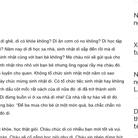
N
n
ớ dì ghê, dì có khỏe không? Dì ăn cơm có no không? Dì học tập
X
? Năm nay dì đi học xa nhà, sinh nhật dì sắp đến rồi mà dì
t
sinh nhật cùng với bạn bè không? Mẹ cháu nói sẽ gửi quà cho
 sinh nhật nho nhỏ với bạn bè nhưng ông ngoại rầy mẹ cháu đó.
èn luyện cho quen. Không tổ chức sinh nhật một năm có sao
N
n
ày chúc mừng sinh nhật dì. Có tổ chức tiệc sinh nhật hay không
L
nh dấu cột mốc rất oách của dì nữa đó: dì đã trở thành sinh
ì đừng buồn vì ở xa nhà dì nhé! Cả nhà rất tự hào về dì đó.
ông bảo: “Để ba mua cho bé út một món quà, ba chắc chắn nó
D
đó dì.
t
t
 khỏe, học thật giỏi. Cháu chúc dì có nhiều bạn mới tốt và vui.
oán. Cháu sẽ cố gắng học giỏi như dì. Cháu xin phép dừng bút