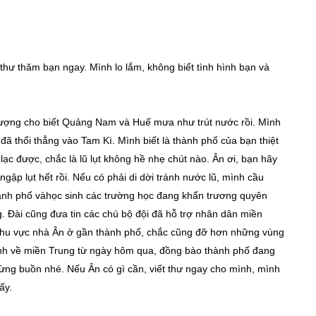
thư thăm bạn ngay. Mình lo lắm, không biết tình hình bạn và
 tượng cho biết Quảng Nam và Huế mưa như trút nước rồi. Mình
 đã thổi thẳng vào Tam Kì. Mình biết là thành phố của bạn thiệt
lạc được, chắc là lũ lụt không hề nhẹ chút nào. Ân ơi, bạn hãy
ập lụt hết rồi. Nếu có phải di dời tránh nước lũ, mình cầu
ành phố vàhọc sinh các trường học đang khẩn trương quyên
. Đài cũng đưa tin các chú bộ đội đã hỗ trợ nhân dân miền
! Khu vực nhà Ân ở gần thành phố, chắc cũng đỡ hơn những vùng
ành về miền Trung từ ngày hôm qua, đồng bào thành phố đang
đừng buồn nhé. Nếu Ân có gì cần, viết thư ngay cho mình, mình
ấy.