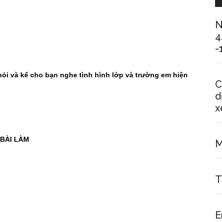
N
4
-
hỏi và kể cho bạn nghe tình hình lớp và trường em hiện
C
d
x
BÀI LÀM
M
T
E