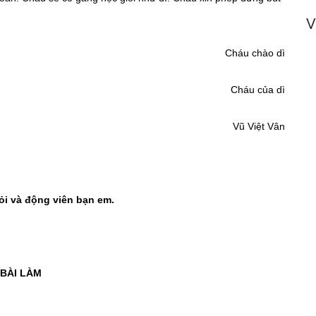
V
Cháu chào dì
Cháu của dì
Vũ Việt Vân
ỏi và động viên bạn em.
BÀI LÀM