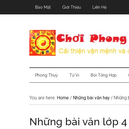
Skip
Skip
Skip
Bảo Mật
Giới Thiệu
Liên Hệ
to
to
to
main
secondary
primary
content
menu
sidebar
Phong Thuỷ
Tử Vi
Bói Tổng Hợp
You are here:
Home
/
Những bài văn hay
/
Những bà
Những bài văn lớp 4 