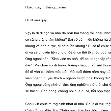
Huế, ngày… tháng… năm…
Dì Út yêu quý!
Vậy là dì đi học xa nhà đã hơn hai tháng rồi, cháu nh
có căng thẳng lắm không? Bài vở có nhiều không hả dì
không về nhà được, dì có buồn không? Dì có tổ chức 
dì và sẽ chuyển tiền cho dì để dì có thể tổ chức buổi
Ông ngoại bảo: “Sinh viên xa nhà, để bé út học tập r
đâu”. Mẹ cháu sợ dì buồn. Riêng cháu, cháu viết thư n
thì dì vẫn cứ thêm một tuổi. Một tuổi thêm năm nay đá
viên ngành dì yêu thích – ngành Dược phải không dì? D
Ông ngoại cũng nhớ dì lắm, ông nghiêm thế thôi chứ 
sẽ thích”. Ông ngoại chẳng nói quà gì cả, hồi hộp thật 
Cháu xin chúc mừng sinh nhật dì nha. Chúc dì vui, thật
Cháu đi học đây dì ạ. Chiều nay cháu học bồi dưỡng T