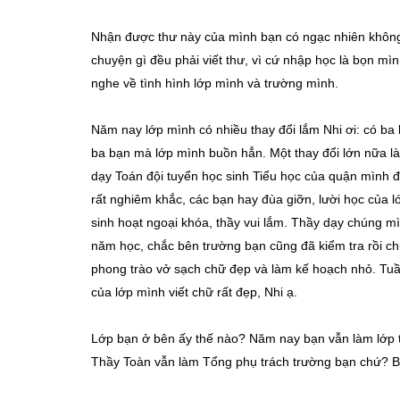
Nhận được thư này của mình bạn có ngạc nhiên khôn
chuyện gì đều phải viết thư, vì cứ nhập học là bọn 
nghe về tình hình lớp mình và trường mình.
Năm nay lớp mình có nhiều thay đổi lắm Nhi ơi: có ba
ba bạn mà lớp mình buồn hẳn. Một thay đổi lớn nữa là
dạy Toán đội tuyển học sinh Tiểu học của quận mình đó
rất nghiêm khắc, các bạn hay đùa giỡn, lười học của l
sinh hoạt ngoại khóa, thầy vui lắm. Thầy dạy chúng mì
năm học, chắc bên trường bạn cũng đã kiểm tra rồi c
phong trào vở sạch chữ đẹp và làm kế hoạch nhỏ. Tuầ
của lớp mình viết chữ rất đẹp, Nhi ạ.
Lớp bạn ở bên ấy thế nào? Năm nay bạn vẫn làm lớp t
Thầy Toàn vẫn làm Tổng phụ trách trường bạn chứ? Bê