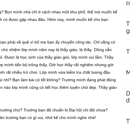
c
g? Bọn mình nhà chỉ ở cách nhau một khu phố, thế mà muốn kể
mình có được gặp nhau đâu. Hôm nay, mình muốn kể cho bạn
T
g
 bạn phải về quê vì bố mẹ bạn ấy chuyển công tác. Chỉ vắng có
 chủ nhiệm lớp mình năm nay là thầy giáo, là thầy Dũng vẫn
T
. Được là học sinh của thầy giáo giỏi, lớp mình vui lắm. Thầy
ớp mình tiến bộ trông thấy. Giờ học thầy rất nghiêm nhưng giờ
M
nh rất nhiều trò chơi. Lớp mình vừa kiểm tra chất lượng đầu
hứ nhỉ? Bạn làm bài có tốt không? Trường mình đang phát động
n nào lớp mình cũng có tiết học thêm luyện chữ đẹp. Thầy giáo
D
đ
rưởng chứ? Trường bạn đã chuẩn bị Đại hội chi đội chưa?
n trường bạn có gì vui, nhớ kể cho mình nghe nhé!
T