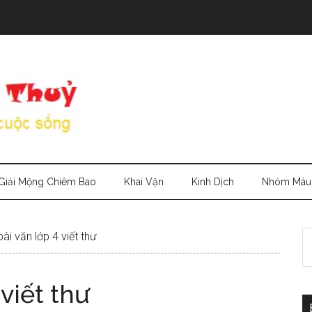
Giải Mộng Chiêm Bao
Khai Vận
Kinh Dịch
Nhóm Máu
S
i văn lớp 4 viết thư
th
si
viết thư
...