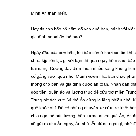
Minh Ân thân mến,
Hay tin cơn bão số năm đổ vào quê bạn, mình vội viết 
gia đình ngoài ấy thế nào?
Ngày đầu của cơn bão, khi bão còn ở khơi xa, tin khí
chưa kịp liên lạc gì với bạn thì qua ngày hôm sau, bão
hại nặng. Đường dây điện thoại nhiễu sóng không liên 
cố gắng vượt qua nhé! Mảnh vườn nhà bạn chắc phải ng
mong cho bạn và gia đình được an toàn. Nhân dân th
góp tiền, quần áo và lương thực để cứu trợ miền Trung
Trung rất tích cực. Vì thế Ân đừng lo lắng nhiều nhé
quê khác nhỉ. Đã có những chuyến xe cứu trợ khởi h
chia ngọt sẻ bùi, tương thân tương ái với quê Ân, Ân 
sẽ gửi ra cho Ân ngay, Ân nhé. Ân đừng ngại gì, nhớ đ