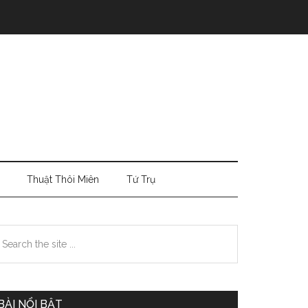
Thuật Thôi Miên
Tứ Trụ
Primary
earch
e
Sidebar
te
BÀI NỔI BẬT