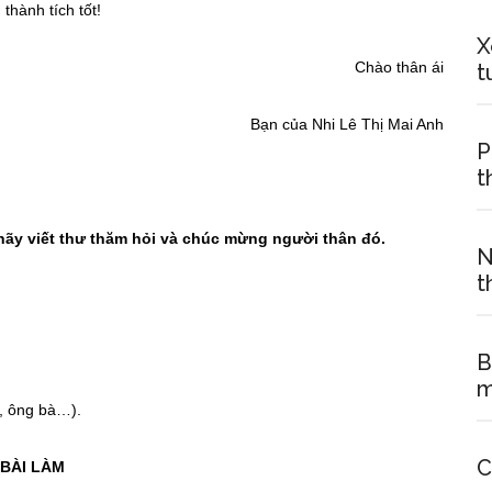
thành tích tốt!
X
Chào thân ái
t
Bạn của Nhi Lê Thị Mai Anh
P
t
hãy viết thư thăm hỏi và chúc mừng người thân đó.
N
t
B
m
c, ông bà…).
C
BÀI LÀM