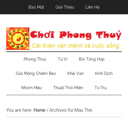
Skip
Skip
Skip
Bảo Mật
Giới Thiệu
Liên Hệ
to
to
to
main
secondary
primary
content
menu
sidebar
Phong Thuỷ
Tử Vi
Bói Tổng Hợp
Giải Mộng Chiêm Bao
Khai Vận
Kinh Dịch
Nhóm Máu
Thuật Thôi Miên
Tứ Trụ
You are here:
Home
/
Archives for Mau Thin