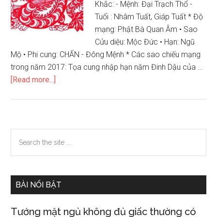
sinh
Khắc: - Mệnh: Đại Trạch Thổ -
năm
Tuổi : Nhâm Tuất, Giáp Tuất * Độ
1988
mạng: Phật Bà Quan Âm • Sao
Cửu diệu: Mộc Đức • Hạn: Ngũ
Mộ • Phi cung: CHẤN - Đông Mệnh * Các sao chiếu mạng
trong năm 2017: Tọa cung nhập hạn năm Đinh Dậu của …
about
[Read more...]
Xem
tử
vi
12
Primary
Search
con
the
Sidebar
giáp
site
năm
...
2017
BÀI NỔI BẬT
–
nữ
Tướng mặt ngủ không đủ giấc thường có