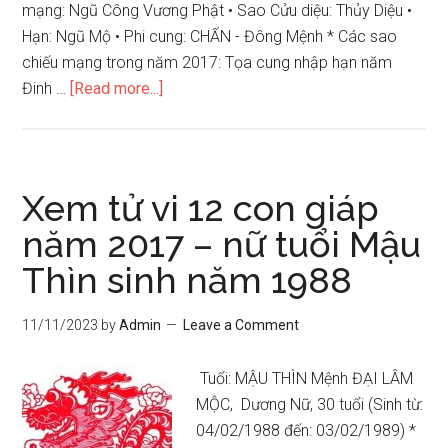
mạng: Ngũ Công Vương Phật • Sao Cửu diệu: Thủy Diệu •
Hạn: Ngũ Mộ • Phi cung: CHẤN - Đông Mệnh * Các sao
chiếu mạng trong năm 2017: Tọa cung nhập hạn năm
about
Đinh …
[Read more...]
Xem
tử
vi
12
Xem tử vi 12 con giáp
con
năm 2017 – nữ tuổi Mậu
giáp
Thìn sinh năm 1988
năm
2017
–
11/11/2023
by
Admin
Leave a Comment
nam
tuổi
Tuổi: MẬU THÌN Mệnh ĐẠI LÂM
Mậu
MỘC, Dương Nữ, 30 tuổi (Sinh từ:
Thìn
04/02/1988 đến: 03/02/1989) *