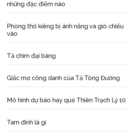
tuổi
những đặc điểm nào
Mậu
Thìn
sinh
Phòng thờ kiêng bị ánh nắng và gió chiếu
năm
vào
1988
Tả chim đại bàng
Giấc mơ công danh của Tả Tông Đường
Mô hình dự báo hay quẻ Thiên Trạch Lý 10
Tam đình là gì