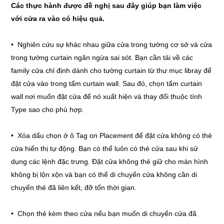
Các thực hành được đề nghị sau đây giúp bạn làm việc
với cửa ra vào có hiệu quả.
• Nghiên cứu sự khác nhau giữa cửa trong tường cơ sở và cửa
trong tường curtain ngăn ngừa sai sót. Bạn cần tải về các
family cửa chỉ định dành cho tường curtain từ thư mục libray để
đặt cửa vào trong tấm curtain wall. Sau đó, chọn tấm curtain
wall nơi muốn đặt cửa để nó xuất hiện và thay đổi thuộc tính
Type sao cho phù hợp.
• Xóa dấu chọn ở ô Tag on Placement để đặt cửa không có thẻ
cửa hiển thị tự động. Bạn có thể luôn có thẻ cửa sau khi sử
dụng các lệnh đặc trưng. Đặt cửa không thẻ giữ cho màn hình
không bị lộn xộn và bạn có thể di chuyển cửa không cần di
chuyển thẻ đã liên kết, đỡ tốn thời gian.
• Chọn thẻ kèm theo cửa nếu bạn muốn di chuyển cửa đã