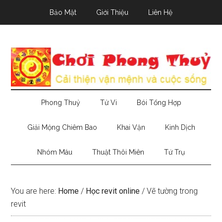
Skip
Skip
Skip
Bảo Mật
Giới Thiệu
Liên Hệ
to
to
to
main
secondary
primary
content
menu
sidebar
Phong Thuỷ
Tử Vi
Bói Tổng Hợp
Giải Mộng Chiêm Bao
Khai Vận
Kinh Dịch
Nhóm Máu
Thuật Thôi Miên
Tứ Trụ
You are here:
Home
/
Học revit online
/
Vẽ tường trong
revit