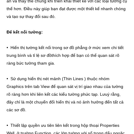
án và thay thế chúng khi triển khai thiết kế với các loại tường cụ
thể hơn. Điều này giúp bạn đạt được một thiết kế nhanh chóng
và tạo sự thay đổi sau đó.
Để kết nối tường:
• Hiển thị tường kết nối trong sơ đồ phẳng ở mức xem chi tiết
trung bình và tỉ lệ sơ đồthích hợp để bạn có thể quan sát rõ
ràng bức tường tham gia.
• Sử dụng hiển thị nét mảnh (Thin Lines ) thuộc nhóm
Graphics trên tab View để quan sát vị trí giao nhau của tường
rõ ràng hơn khi liên kết các kiểu tường phức tạp. Lưuý rằng,
đây chỉ là một chuyển đổi hiển thị và nó ảnh hưởng đến tất cả
các sơ đồ.
• Thiết lập quyền ưu tiên liên kết trong hộp thoại Properties
Wall, ở trường Function, các lớp tường với số trong dấu ngoặc