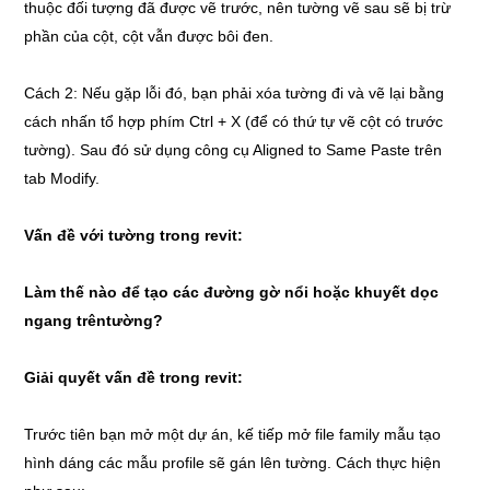
thuộc đối tượng đã được vẽ trước, nên tường vẽ sau sẽ bị trừ
phần của cột, cột vẫn được bôi đen.
Cách 2: Nếu gặp lỗi đó, bạn phải xóa tường đi và vẽ lại bằng
cách nhấn tổ hợp phím Ctrl + X (để có thứ tự vẽ cột có trước
tường). Sau đó sử dụng công cụ Aligned to Same Paste trên
tab Modify.
Vấn đề với tường trong revit:
Làm thế nào để tạo các đường gờ nổi hoặc khuyết dọc
ngang trêntường?
Giải quyết vấn đề trong revit:
Trước tiên bạn mở một dự án, kế tiếp mở file family mẫu tạo
hình dáng các mẫu profile sẽ gán lên tường. Cách thực hiện