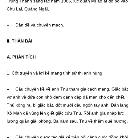
Trung Thành sáng tác năm 1965, lúc quân Mĩ ào ạt đổ bộ vào
Chu Lai, Quãng Ngãi,
– Dẫn đề và chuyển mạch.
II. THÂN BÀI
A. PHÂN TÍCH
1. Cốt truyện và lời kể mang tính sử thi anh hùng
– Câu chuyện kề về anh Tnú tham gia cách mạng. Giặc bắt
vợ anh và đứa con nhỏ đem đánh đập dã man cho đến chết.
Tnú xông ra, bị giặc bắt, đốt mười đầu ngón tay anh. Dân làng
Xô Man đã vùng lên giết giặc cứu Tnú. Rồi anh gia nhập lực
lượng quân giải phóng. Ba năm sau, Tnú về thăm quê hương.
– Câu chuyện được tác giả kể trên bối cảnh cuộc đồng khởi