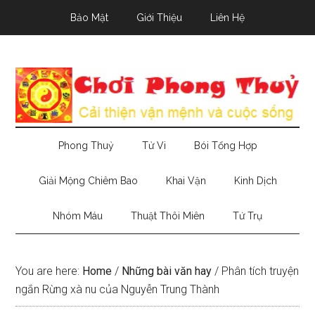
Skip
Skip
Skip
Bảo Mật
Giới Thiệu
Liên Hệ
to
to
to
main
secondary
primary
content
menu
sidebar
Phong Thuỷ
Tử Vi
Bói Tổng Hợp
Giải Mộng Chiêm Bao
Khai Vận
Kinh Dịch
Nhóm Máu
Thuật Thôi Miên
Tứ Trụ
You are here:
Home
/
Những bài văn hay
/
Phân tích truyện
ngắn Rừng xà nu của Nguyễn Trung Thành