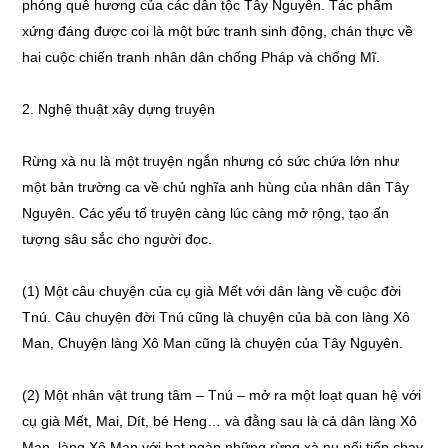
phóng quê hương của các dân tộc Tây Nguyên. Tác phẩm
xứng đáng được coi là một bức tranh sinh động, chán thực về
hai cuộc chiến tranh nhân dân chống Pháp và chống Mĩ.
2. Nghệ thuật xây dựng truyện
Rừng xà nu là một truyện ngắn nhưng có sức chứa lớn như
một bản trường ca về chủ nghĩa anh hùng của nhân dân Tây
Nguyên. Các yếu tố truyện càng lúc càng mở rộng, tạo ấn
tượng sâu sắc cho người đọc.
(1) Một câu chuyện của cụ già Mết với dân làng về cuộc đời
Tnú. Câu chuyện đời Tnú cũng là chuyện của bà con làng Xô
Man, Chuyện làng Xô Man cũng là chuyện của Tây Nguyên.
(2) Một nhân vật trung tâm – Tnú – mở ra một loạt quan hệ với
cụ già Mết, Mai, Dít, bé Heng… và đằng sau là cả dân làng Xô
Man, làng Xô Man với bạt ngàn những rừng xà nu nối tiếp chạy