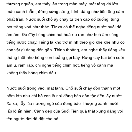
thượng nguồn, em thấy lẫn trong màn mây, một tảng đá lớn
màu xanh thẫm, đứng sừng sững, hình dáng như tiên ông cầm
phất trần. Nước suối chỗ ấy chảy từ trên cao đổ xuống, tung
bọt trắng xoá như thác. Từ xa có thể nghe tiếng nước suối đổ
ầm ầm. Đó đây tiếng chim hót hoà ríu ran như hoà âm cùng
tiếng nước chảy. Tiếng lá khô trở mình theo gió khe khẽ như có
con vật gì đang đến gần. Thỉnh thoảng, em nghe thấy tiếng kêu
thảng thốt như tiếng con hoẵng gọi bầy. Rừng cây hai bên suối
âm u, rậm rạp, chỉ nghe tiếng chim hót, tiếng vỗ cánh mà
không thấy bóng chim đâu.
Nước suối trong veo, mát lạnh. Chỗ suối chảy dồn thành một
hõm lớn như cái hồ con là nơi đồng bào dân tộc đến lấy nước.
Xa xa, rẫy lúa nương ngô của đồng bào Thượng xanh mướt,
lấp ló ẩn hiện. Cảnh đẹp của Suối Tiên quả thật xứng đáng với
tên người đời đã đặt cho nó.