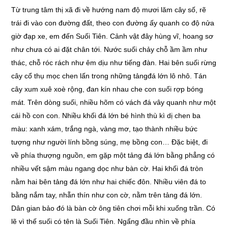
Từ trung tâm thị xã đi về hướng nam độ mươi lăm cây số, rẽ
trái đi vào con đường đất, theo con đường ấy quanh co độ nửa
giờ đạp xe, em đến Suối Tiên. Cảnh vật đây hùng vĩ, hoang sơ
như chưa có ai đặt chân tới. Nước suối chảy chỗ ầm ầm như
thác, chỗ róc rách như êm dịu như tiếng đàn. Hai bên suối rừng
cây cổ thụ mọc chen lấn trong những tảngđá lớn lô nhô. Tán
cây xum xuê xoè rộng, đan kín nhau che con suối rợp bóng
mát. Trên dòng suối, nhiều hõm có vách đá vây quanh như một
cái hồ con con. Nhiều khối đá lớn bé hình thù kì dị chen ba
màu: xanh xám, trắng ngà, vàng mơ, tạo thành nhiều bức
tượng như người lính bồng súng, mẹ bồng con… Đặc biệt, đi
về phía thượng nguồn, em gặp một tảng đá lớn bằng phẳng có
nhiều vết sậm màu ngang dọc như bàn cờ. Hai khối đá tròn
nằm hai bên tảng đá lớn như hai chiếc đôn. Nhiều viên đá to
bằng nắm tay, nhẵn thín như con cờ, nằm trên tảng đá lớn.
Dân gian bảo đó là bàn cờ ông tiên chơi mỗi khi xuống trần. Có
lẽ vì thế suối có tên là Suối Tiên. Ngẩng đầu nhìn về phía