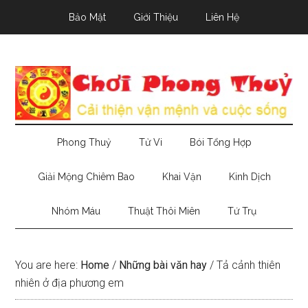
Skip
Skip
Skip
Bảo Mật
Giới Thiệu
Liên Hệ
to
to
to
main
secondary
primary
content
menu
sidebar
Phong Thuỷ
Tử Vi
Bói Tổng Hợp
Giải Mộng Chiêm Bao
Khai Vận
Kinh Dịch
Nhóm Máu
Thuật Thôi Miên
Tứ Trụ
You are here:
Home
/
Những bài văn hay
/
Tả cảnh thiên
nhiên ở địa phương em