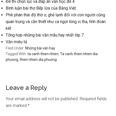
Đề thi chọn lọc và đáp án văn học đề 4
Bình luận bài thơ Bếp lửa của Bằng Việt.
Phê phán thái độ thờ ơ, ghẻ lạnh đối với con người cũng
quan trọng và cần thiết như ca ngợi lòng vị tha, tình đoàn
kết
Tổng hợp những bài văn mẫu hay nhất lớp 7
Văn miêu tả
Filed Under:
Những bài văn hay
Tagged With:
ta canh thien nhien
,
Ta canh thien nhien dia
phuong
,
thien nhien dia phuong
Reader
Leave a Reply
Interactions
Your email address will not be published.
Required fields
are marked
*