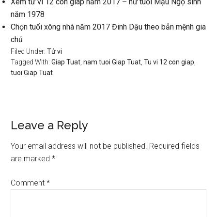
Xem tử vi 12 con giáp năm 2017 – nữ tuổi Mậu Ngọ sinh
năm 1978
Chọn tuổi xông nhà năm 2017 Đinh Dậu theo bản mệnh gia
chủ
Filed Under:
Tử vi
Tagged With:
Giap Tuat
,
nam tuoi Giap Tuat
,
Tu vi 12 con giap
,
tuoi Giap Tuat
Reader
Leave a Reply
Interactions
Your email address will not be published.
Required fields
are marked
*
Comment
*