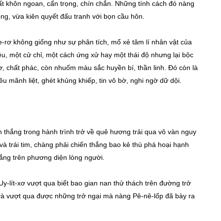
t khôn ngoan, cẩn trọng, chín chắn. Những tính cách đó nàng
g, vừa kiên quyết đấu tranh với bọn cầu hôn.
rơ không giống như sự phân tích, mổ xẻ tâm lí nhân vật của
ệu, một cử chỉ, một cách ứng xử hay một thái độ nhưng lại bộc
hơ, chất phác, còn nhuốm màu sắc huyền bí, thần linh. Đó còn là
yêu mãnh liệt, ghét khủng khiếp, tin vô bờ, nghi ngờ dữ dội.
iến thắng trong hành trình trở về quê hương trải qua vô vàn nguy
và trái tim, chàng phải chiến thắng bao kẻ thù phá hoại hạnh
thắng trên phương diện lòng người.
Uy-lít-xơ vượt qua biết bao gian nan thử thách trên đường trở
 và vượt qua được những trở ngại mà nàng Pê-nê-lốp đã bày ra