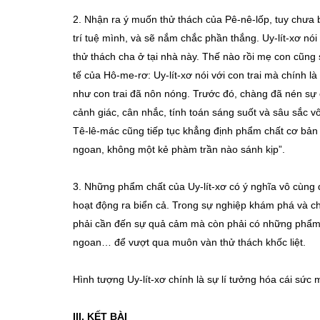
2. Nhận ra ý muốn thử thách của Pê-nê-lốp, tuy chưa bi
trí tuệ mình, và sẽ nắm chắc phần thắng. Uy-lít-xơ nó
thử thách cha ở tại nhà này. Thế nào rồi mẹ con cũng 
tế của Hô-me-rơ: Uy-lít-xơ nói với con trai mà chính l
như con trai đã nôn nóng. Trước đó, chàng đã nén sự ch
cảnh giác, cân nhắc, tính toán sáng suốt và sâu sắc vô
Tê-lê-mác cũng tiếp tục khẳng định phẩm chất cơ bản 
ngoan, không một kẻ phàm trần nào sánh kịp”.
3. Những phẩm chất của Uy-lít-xơ có ý nghĩa vô cùng 
hoạt động ra biển cả. Trong sự nghiệp khám phá và ch
phải cần đến sự quả cảm mà còn phải có những phẩm 
ngoan… để vượt qua muôn vàn thử thách khốc liệt.
Hình tượng Uy-lít-xơ chính là sự lí tưởng hóa cái sức m
III. KẾT BÀI