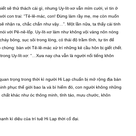
ết sẽ thử thách cái gì, nhưng Uy-lít-xơ vẫn mỉm cười, vì tin ở
i với con trai: “Tê-lê-mác, con! Đừng làm rầy mẹ, mẹ còn muốn
sẽ nhận ra, chắc chắn như vậy…”. Một lần nữa, ta thấy cái tinh
à nói với Pê-nê-lốp. Uy-lít-xơ làm như không vội vàng nôn nóng
áy bỏng, sục sôi trong lòng, có thái độ trầm tĩnh, tự tin để
 chừng: bàn với Tê-lê-mác xử trí những kẻ cầu hôn bị giết chết.
trong Uy-lít-xơ: “…Xưa nay cha vẫn là người nổi tiếng khôn
quan trọng trong thời kì người Hi Lạp chuẩn bị mở rộng địa bàn
inh phục thế giới bao la và bí hiểm đó, con người không những
chất khác như óc thông minh, tỉnh táo, mưu chước, khôn
ạnh kì diệu của trí tuệ Hi Lạp thời cổ đại.