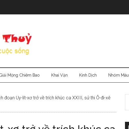
Giải Mộng Chiêm Bao
Khai Vận
Kinh Dịch
Nhóm Máu
S
h đoạn Uy-lít-xơ trở về trích khúc ca XXIII, sử thi Ô-đi-xê
th
si
...