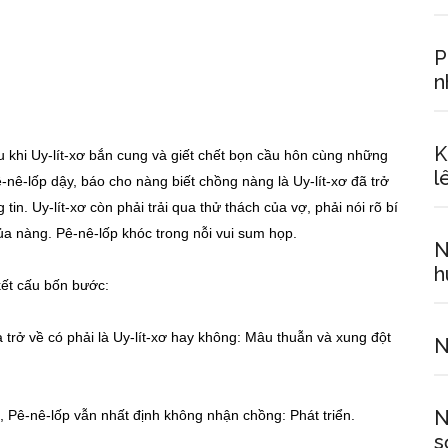
P
n
K
Sau khi Uy-lít-xơ bắn cung và giết chết bọn cầu hôn cùng những
l
-nê-lốp dậy, báo cho nàng biết chồng nàng là Uy-lít-xơ đã trở
in. Uy-lít-xơ còn phải trải qua thử thách của vợ, phải nói rõ bí
ủa nàng. Pê-nê-lốp khóc trong nỗi vui sum họp.
N
h
 kết cấu bốn bước:
rở về có phải là Uy-lít-xơ hay không: Mâu thuẫn và xung đột
N
N
Pê-nê-lốp vẫn nhất định không nhận chồng: Phát triển.
s