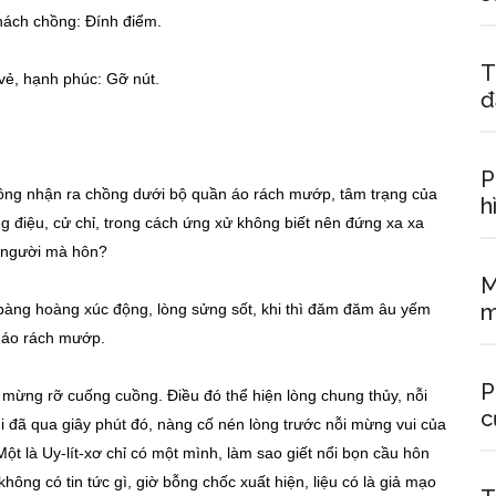
hách chồng: Đính điểm.
T
 vẻ, hạnh phúc: Gỡ nút.
đ
P
ông nhận ra chồng dưới bộ quần áo rách mướp, tâm trạng của
h
ng điệu, cử chỉ, trong cách ứng xử không biết nên đứng xa xa
y người mà hôn?
M
m
 bàng hoàng xúc động, lòng sửng sốt, khi thì đăm đăm âu yếm
n áo rách mướp.
P
 mừng rỡ cuống cuồng. Điều đó thể hiện lòng chung thủy, nỗi
c
 đã qua giây phút đó, nàng cố nén lòng trước nỗi mừng vui của
ột là Uy-lít-xơ chỉ có một mình, làm sao giết nổi bọn cầu hôn
không có tin tức gì, giờ bỗng chốc xuất hiện, liệu có là giả mạo