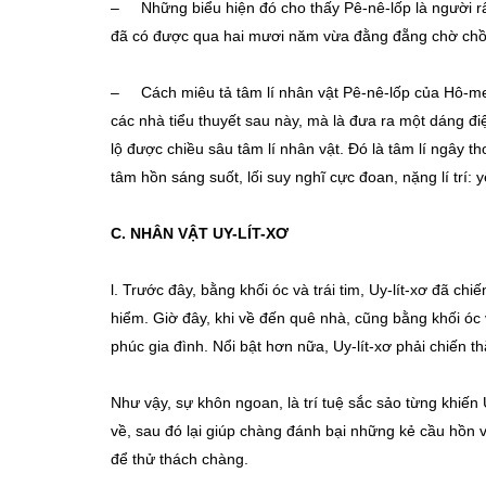
– Những biểu hiện đó cho thấy Pê-nê-lốp là người rấ
đã có được qua hai mươi năm vừa đằng đẵng chờ chồn
– Cách miêu tả tâm lí nhân vật Pê-nê-lốp của Hô-me-
các nhà tiểu thuyết sau này, mà là đưa ra một dáng đi
lộ được chiều sâu tâm lí nhân vật. Đó là tâm lí ngây t
tâm hồn sáng suốt, lối suy nghĩ cực đoan, nặng lí trí: 
C. NHÂN VẬT UY-LÍT-XƠ
l. Trước đây, bằng khối óc và trái tim, Uy-lít-xơ đã ch
hiểm. Giờ đây, khi về đến quê nhà, cũng bằng khối óc 
phúc gia đình. Nổi bật hơn nữa, Uy-lít-xơ phải chiến 
Như vậy, sự khôn ngoan, là trí tuệ sắc sảo từng khiến 
về, sau đó lại giúp chàng đánh bại những kẻ cầu hồn
để thử thách chàng.