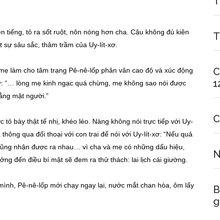
T
n tiếng, tỏ ra sốt ruột, nôn nóng hơn cha. Cậu không đủ kiên
T
t sự sâu sắc, thâm trầm của Uy-lít-xơ.
C
mẹ làm cho tâm trạng Pê-nê-lốp phân vân cao độ và xúc động
1
ư: “… lòng mẹ kinh ngạc quá chừng, mẹ không sao nói được
hẳng mặt người.”
C
c tỏ bày thật tế nhị, khéo léo. Nàng không nói trực tiếp với Uy-
à thông qua đối thoại với con trai để nói với Uy-lít-xơ: “Nếu quả
 cũng nhận được ra nhau… vì cha và mẹ có những dấu hiệu,
N
ưởng đến điều bí mật sẽ đem ra thử thách: lai lịch cái giường.
mình, Pê-nê-lốp mới chạy ngay lại, nước mắt chan hòa, ôm lấy
B
g