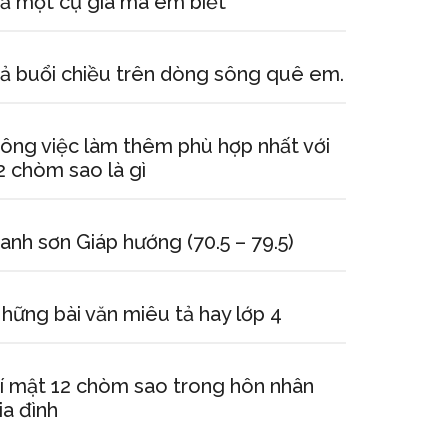
ả một cụ già mà em biết
ả buổi chiều trên dòng sông quê em.
ông việc làm thêm phù hợp nhất với
2 chòm sao là gì
anh sơn Giáp hướng (70.5 – 79.5)
hững bài văn miêu tả hay lớp 4
í mật 12 chòm sao trong hôn nhân
ia đình