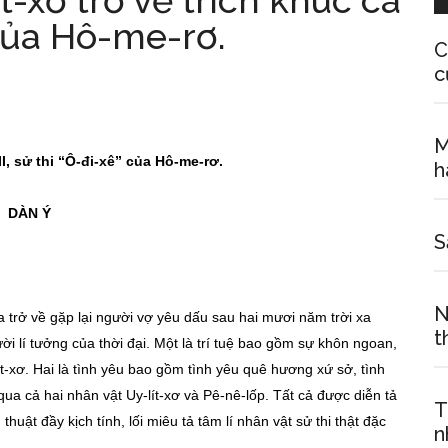
t-xơ trở về trích khúc ca
 của Hô-me-rơ.
C
c
M
II, sử thi “Ô-đi-xê” của Hô-me-rơ.
h
DÀN Ý
S
N
a trở về gặp lại người vợ yêu dấu sau hai mươi năm trời xa
t
 lí tưởng của thời đại. Một là trí tuệ bao gồm sự khôn ngoan,
lít-xơ. Hai là tình yêu bao gồm tình yêu quê hương xứ sở, tình
ua cả hai nhân vật Uy-lít-xơ và Pê-nê-lốp. Tất cả được diễn tả
T
thuật đầy kịch tính, lối miêu tả tâm lí nhân vật sử thi thật đặc
n