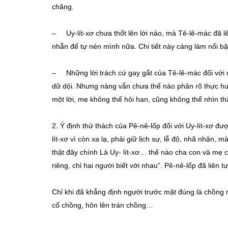
chăng.
– Uy-lít-xơ chưa thốt lên lời nào, mà Tê-lê-mác đã lê
nhẫn để tự nén mình nữa. Chi tiết này càng làm nổi bậ
– Những lời trách cứ gay gắt của Tê-lê-mác đối với 
dữ dội. Nhưng nàng vẫn chưa thể nào phân rõ thực h
một lời, mẹ không thể hỏi han, cũng không thể nhìn t
2. Ý định thử thách của Pê-nê-lốp đối với Uy-lít-xơ đượ
lít-xơ vì còn xa lạ, phải giữ lịch sự, lễ độ, nhã nhặn, m
thật đây chính Là Uy- lít-xơ… thế nào cha con và mẹ
riêng, chỉ hai người biết với nhau”. Pê-nê-lốp đã liên t
Chỉ khi đã khẳng định người trước mặt đúng là chồng 
cổ chồng, hôn lên trán chồng…