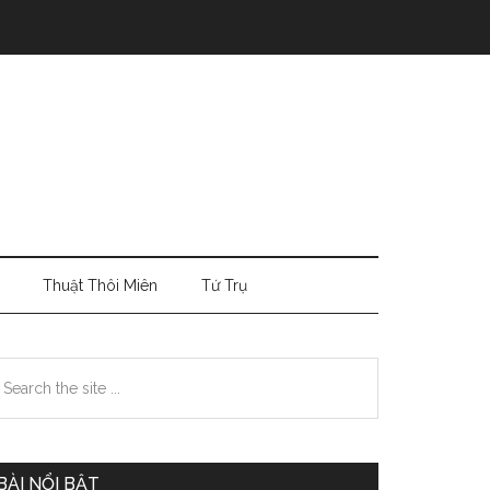
Thuật Thôi Miên
Tứ Trụ
Primary
earch
e
Sidebar
te
BÀI NỔI BẬT