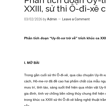
Phân tích đoạn Uy-lí
XXIII, sử thi Ô-đi-xê
03/02/2026
by
Admin
Leave a Comment
Phân tích đoạn “Uy-lít-xơ trở về” trích khúc ca XXI
I. MỞ BÀI
Trong gần cuối sử thi Ô-đi-xê, qua câu chuyện Uy-lít-x
cách, Hô-me-rơ đã đề cao hai phẩm chất của mẫu người
mưu trí, tỉnh táo, sáng suốt thể hiện qua nhân vật Uy-
gia đình, tình vợ chồng bền vững thủy chung thể hiện q
trong khúc ca XXIII sử thi Ô-đi-xê bằng nghệ thuật trần 
sắc.