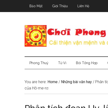
Skip
Skip
Skip
Bảo Mật
Giới Thiệu
Liên Hệ
to
to
to
main
secondary
primary
content
menu
sidebar
Phong Thuỷ
Tử Vi
Bói Tổng Hợp
You are here:
Home
/
Những bài văn hay
/
Phân tíc
của Hô-me-rơ.