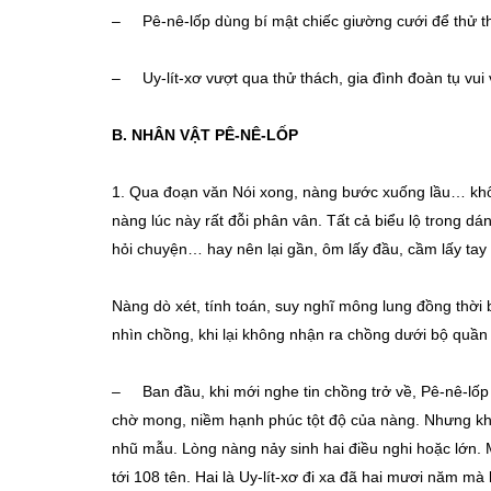
– Pê-nê-lốp dùng bí mật chiếc giường cưới để thử t
– Uy-lít-xơ vượt qua thử thách, gia đình đoàn tụ vui
B. NHÂN VẬT PÊ-NÊ-LỐP
1. Qua đoạn văn Nói xong, nàng bước xuống lầu… kh
nàng lúc này rất đỗi phân vân. Tất cả biểu lộ trong dá
hỏi chuyện… hay nên lại gần, ôm lấy đầu, cầm lấy ta
Nàng dò xét, tính toán, suy nghĩ mông lung đồng thời
nhìn chồng, khi lại không nhận ra chồng dưới bộ quầ
– Ban đầu, khi mới nghe tin chồng trở về, Pê-nê-lốp
chờ mong, niềm hạnh phúc tột độ của nàng. Nhưng khi
nhũ mẫu. Lòng nàng nảy sinh hai điều nghi hoặc lớn. M
tới 108 tên. Hai là Uy-lít-xơ đi xa đã hai mươi năm mà 