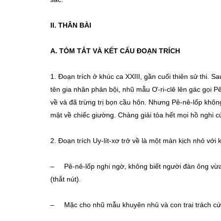
II. THÂN BÀI
A. TÓM TẮT VÀ KẾT CẤU ĐOẠN TRÍCH
1. Đoạn trích ở khúc ca XXIII, gần cuối thiên sử thi. 
tên gia nhân phản bội, nhũ mẫu Ơ-ri-clê lên gác gọi Pê
về và đã trừng trị bọn cầu hôn. Nhưng Pê-nê-lốp không t
mật về chiếc giường. Chàng giải tỏa hết mọi hồ nghi c
2. Đoạn trích Uy-lít-xơ trở về là một màn kịch nhỏ với
– Pê-nê-lốp nghi ngờ, không biết người đàn ông vừa t
(thắt nút).
– Mặc cho nhũ mẫu khuyên nhủ và con trai trách cứ, 