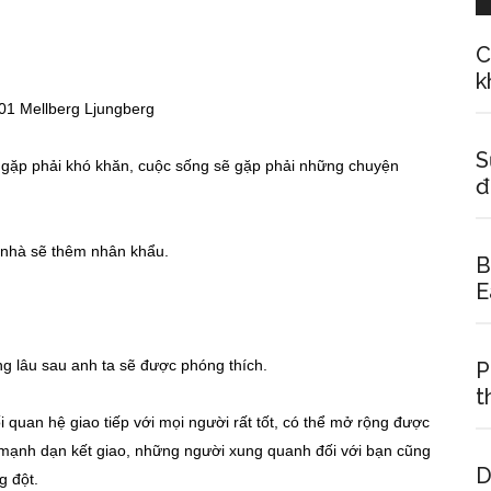
C
k
S
gặp phải khó khăn, cuộc sống sẽ gặp phải những chuyện
đ
g nhà sẽ thêm nhân khẩu.
B
E
g lâu sau anh ta sẽ được phóng thích.
P
t
uan hệ giao tiếp với mọi người rất tốt, có thể mở rộng được
ể mạnh dạn kết giao, những người xung quanh đối với bạn cũng
D
g đột.