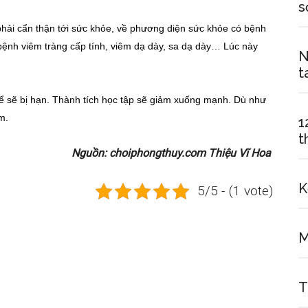
s
 phải cẩn thận tới sức khỏe, về phương diện sức khỏe có bệnh
ị bệnh viêm tràng cấp tính, viêm dạ dày, sa dạ dày… Lúc này
N
t
 sẽ bị hạn. Thành tích học tập sẽ giảm xuống mạnh. Dù như
m.
1
t
Nguồn: choiphongthuy.com Thiệu Vĩ Hoa
K
5/5 - (1 vote)
M
T