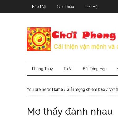
Skip
Skip
Skip
Bảo Mật
Giới Thiệu
Liên Hệ
to
to
to
main
secondary
primary
content
menu
sidebar
Phong Thuỷ
Tử Vi
Bói Tổng Hợp
You are here:
Home
/
Giải mộng chiêm bao
/
Mơ t
Mơ thấy đánh nhau