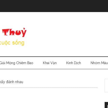
Giải Mộng Chiêm Bao
Khai Vận
Kinh Dịch
Nhóm Máu
S
hấy đánh nhau
th
si
...