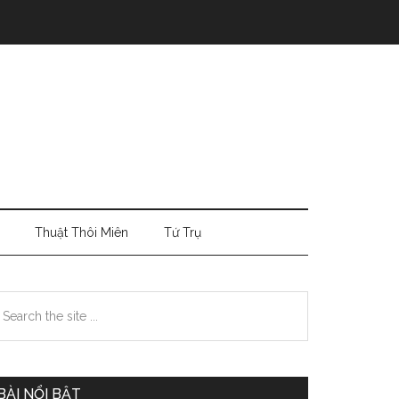
Thuật Thôi Miên
Tứ Trụ
Primary
earch
e
Sidebar
te
BÀI NỔI BẬT