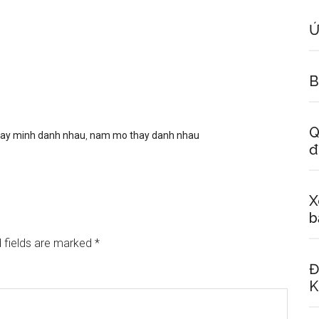
Ứ
B
Q
ay minh danh nhau
,
nam mo thay danh nhau
đ
X
b
 fields are marked
*
Đ
K