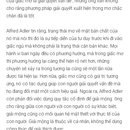
của giấc mơ là giải quyết vấn đề , nhưng ông vẫn không
cho rằng phương pháp giải quyết xuất hiện trong mơ chắc
chắn đã là tốt.
Alfred Adler tin rằng, trạng thái mơ về mặt bản chất của
nó mà nói thì đó là sự tiếp diễn của tư duy trước khi đi vào
giấc ngủ mà không phải là trạng thái căn bản khác. Mọi
hành vi ban ngày đều có phương hướng, mà trong giấc mơ
thì phương hướng lại càng thể hiện rỏ nét hơn, những
chuyện sẽ xảy ra trong tương lai cũng sẽ một lần nữa
được tái hiện lại. Hơn nữa, giấc mơ cũng có giá trị tương
ứng, nó có tác dụng giúp con người giải quyết vấn đề mà
họ đang đối mặt một cách hiệu quả. Ngoài ra, Alfred Adler
còn phản đối việc dùng quy tắc cố định để giải mộng. ông
cho rằng giữa con người với con người có sự khác biệt,
giải mộng cũng có mối quan hệ mật thiết với thực tế của
con người. Giải mộng là thuộc về cá nhân, không thể dùng
công thức để giải thích được.