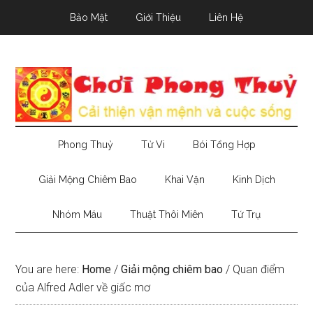
Skip
Skip
Skip
Bảo Mật
Giới Thiệu
Liên Hệ
to
to
to
main
secondary
primary
content
menu
sidebar
Phong Thuỷ
Tử Vi
Bói Tổng Hợp
Giải Mộng Chiêm Bao
Khai Vận
Kinh Dịch
Nhóm Máu
Thuật Thôi Miên
Tứ Trụ
You are here:
Home
/
Giải mộng chiêm bao
/
Quan điểm
của Alfred Adler về giấc mơ