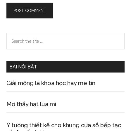
Primary
Search
the
Sidebar
site
...
BÀI NỔI BẬT
Giải mộng là khoa học hay mê tín
Mơ thấy hạt lúa mì
Ý tưởng thiết kế cho khung cửa sổ bếp tạo