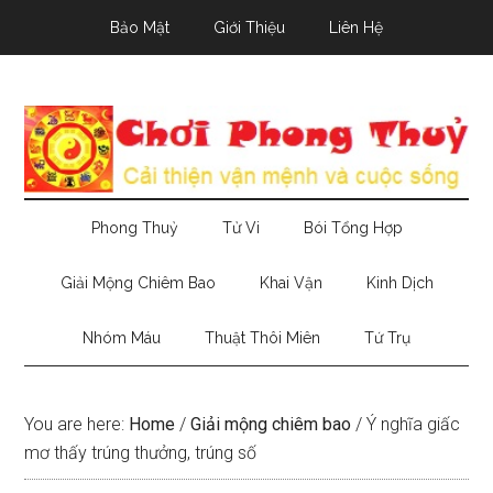
Skip
Skip
Skip
Bảo Mật
Giới Thiệu
Liên Hệ
to
to
to
main
secondary
primary
content
menu
sidebar
Phong Thuỷ
Tử Vi
Bói Tổng Hợp
Giải Mộng Chiêm Bao
Khai Vận
Kinh Dịch
Nhóm Máu
Thuật Thôi Miên
Tứ Trụ
You are here:
Home
/
Giải mộng chiêm bao
/
Ý nghĩa giấc
mơ thấy trúng thưởng, trúng số