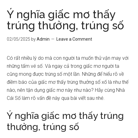
Ý nghĩa giấc mơ thấy
trúng thưởng, trúng số
02/05/2025
by
Admin
Leave a Comment
Có rất nhiều lý do mà con người ta muốn thử vận may với
những tấm vé số. Và ngay cả trong giấc mơ người ta
cũng mong được trúng số một lần. Những để hiểu rõ về
điềm báo của giấc mơ thấy trúng thưởng sổ xố là như thế
nào, nên tận dụng giấc mơ này như nào? Hãy cùng Nhà
Cái Số làm rõ vấn đề này qua bài viết sau nhé.
Ý nghĩa giấc mơ thấy trúng
thưởng, trúng số