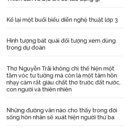
Kể lại một buổi biểu diễn nghệ thuật lớp 3
Hình tượng bát quái đối tượng xem dùng
trong dự đoán
Thơ Nguyễn Trãi không chỉ thể hiện một
tầm vóc tư tưởng mà còn là một tâm hồn
nhạy cảm rất giàu chất thơ trước đất nước,
con người và thiên nhiên
Những đường vân nào cho thấy trong đời
sống hôn nhân sẽ xuát hiện người thứ ba