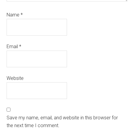
Name
*
Email
*
Website
Save my name, email, and website in this browser for
the next time I comment.