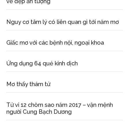
vẻ đẹp ấn tượng
Nguy cơ tâm lý có liên quan gì tới năm mơ
Giấc mơ với các bệnh nội, ngoại khoa
Ứng dụng 64 quẻ kinh dịch
Mơ thấy thám tử
Tử vi 12 chòm sao năm 2017 – vận mệnh
người Cung Bạch Dương