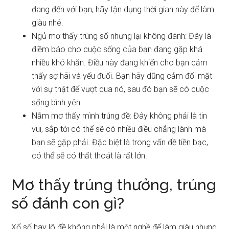
đang đến với bạn, hãy tận dụng thời gian này để làm
giàu nhé.
Ngủ mơ thấy trúng số nhưng lại không đánh: Đây là
điềm báo cho cuộc sống của bạn đang gặp khá
nhiều khó khăn. Điều này đang khiến cho bạn cảm
thấy sợ hãi và yếu đuối. Bạn hãy dũng cảm đối mặt
với sự thật để vượt qua nó, sau đó bạn sẽ có cuộc
sống bình yên.
Nằm mơ thấy mình trúng đề: Đây không phải là tin
vui, sắp tới có thể sẽ có nhiều điều chẳng lành mà
bạn sẽ gặp phải. Đặc biệt là trong vấn đề tiền bạc,
có thể sẽ có thất thoát là rất lớn.
Mơ thấy trúng thưởng, trúng
số đánh con gì?
Xổ số hay lô đề không phải là một nghề để làm giàu nhưng