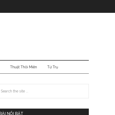
Thuật Thôi Miên
Tứ Trụ
Primary
earch
e
Sidebar
te
BÀI NỔI BẬT