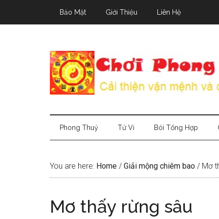
Skip
Skip
Skip
Bảo Mật
Giới Thiệu
Liên Hệ
to
to
to
main
secondary
primary
content
menu
sidebar
Phong Thuỷ
Tử Vi
Bói Tổng Hợp
You are here:
Home
/
Giải mộng chiêm bao
/
Mơ th
Mơ thấy rừng sâu