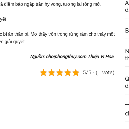
Ả
là điềm báo ngập tràn hy vọng, tương lai rộng mở.
đ
yết
B
 bí ẩn thần bí. Mơ thấy trốn trong rừng rậm cho thấy một
 giải quyết.
N
Nguồn: choiphongthuy.com Thiệu Vĩ Hoa
t
5/5 - (1 vote)
Q
đ
T
c