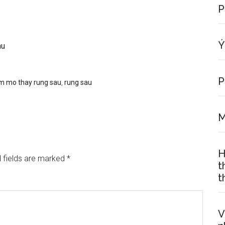
P
Ý
au
P
m mo thay rung sau
,
rung sau
M
H
 fields are marked
*
t
t
V