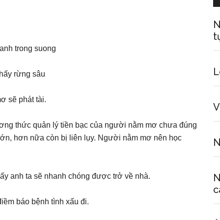
N
t
L
hấy rừng sâu
 sẽ phát tài.
V
hương thức quản lý tiền bạc của người nằm mơ chưa đúng
n lớn, hơn nữa còn bị liên lụy. Người nằm mơ nên học
N
ấy anh ta sẽ nhanh chóng được trở về nhà.
N
c
iềm báo bệnh tình xấu đi.