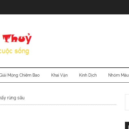
Giải Mộng Chiêm Bao
Khai Vận
Kinh Dịch
Nhóm Máu
S
ấy rừng sâu
th
si
...