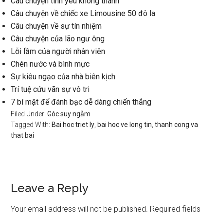
Câu chuyện tình yêu không thành
Câu chuyện về chiếc xe Limousine 50 đô la
Câu chuyện về sự tín nhiệm
Câu chuyện của lão ngư ông
Lỗi lầm của người nhân viên
Chén nước và bình mực
Sự kiêu ngạo của nhà biên kịch
Trí tuệ cứu vãn sự vô tri
7 bí mật để đánh bạc dễ dàng chiến thắng
Filed Under:
Góc suy ngẫm
Tagged With:
Bai hoc triet ly
,
bai hoc ve long tin
,
thanh cong va
that bai
Reader
Leave a Reply
Interactions
Your email address will not be published.
Required fields