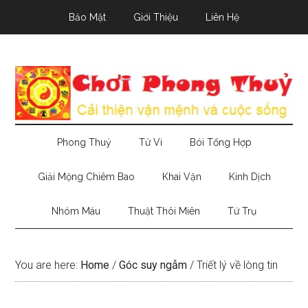
Skip
Skip
Skip
Bảo Mật
Giới Thiệu
Liên Hệ
to
to
to
main
secondary
primary
content
menu
sidebar
Phong Thuỷ
Tử Vi
Bói Tổng Hợp
Giải Mộng Chiêm Bao
Khai Vận
Kinh Dịch
Nhóm Máu
Thuật Thôi Miên
Tứ Trụ
You are here:
Home
/
Góc suy ngẫm
/
Triết lý về lòng tin