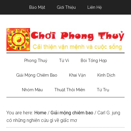
Skip
Skip
Skip
Bảo Mật
Giới Thiệu
Liên Hệ
to
to
to
main
secondary
primary
content
menu
sidebar
Phong Thuỷ
Tử Vi
Bói Tổng Hợp
Giải Mộng Chiêm Bao
Khai Vận
Kinh Dịch
Nhóm Máu
Thuật Thôi Miên
Tứ Trụ
You are here:
Home
/
Giải mộng chiêm bao
/
Carl G. jung
có những nghiên cứu gì về giấc mơ