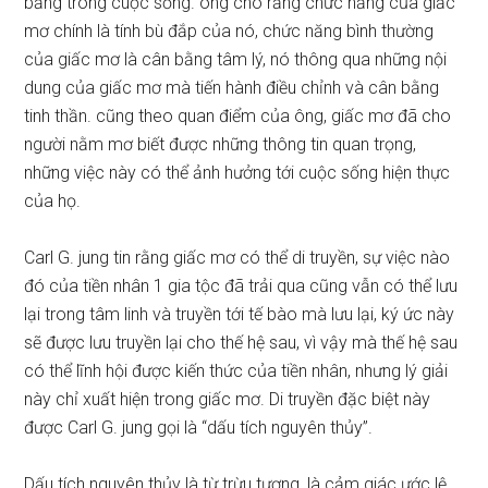
bằng trong cuộc sống. ông cho rằng chức năng của giấc
mơ chính là tính bù đắp của nó, chức năng bình thường
của giấc mơ là cân bằng tâm lý, nó thông qua những nội
dung của giấc mơ mà tiến hành điều chỉnh và cân bằng
tinh thần. cũng theo quan điểm của ông, giấc mơ đã cho
người nằm mơ biết được những thông tin quan trọng,
những việc này có thể ảnh hưởng tới cuộc sống hiện thực
của họ.
Carl G. jung tin rằng giấc mơ có thể di truyền, sự việc nào
đó của tiền nhân 1 gia tộc đã trải qua cũng vẫn có thể lưu
lại trong tâm linh và truyền tới tế bào mà lưu lại, ký ức này
sẽ được lưu truyền lại cho thế hệ sau, vì vậy mà thế hệ sau
có thể lĩnh hội được kiến thức của tiền nhân, nhưng lý giải
này chỉ xuất hiện trong giấc mơ. Di truyền đặc biệt này
được Carl G. jung gọi là “dấu tích nguyên thủy”.
Dấu tích nguyên thủy là từ trừu tượng, là cảm giác ước lệ