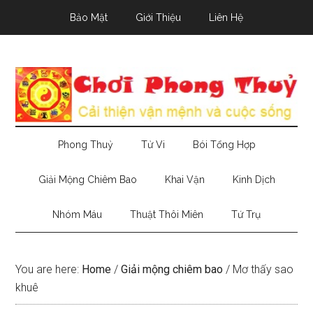
Skip
Skip
Skip
Bảo Mật
Giới Thiệu
Liên Hệ
to
to
to
main
secondary
primary
content
menu
sidebar
Phong Thuỷ
Tử Vi
Bói Tổng Hợp
Giải Mộng Chiêm Bao
Khai Vận
Kinh Dịch
Nhóm Máu
Thuật Thôi Miên
Tứ Trụ
You are here:
Home
/
Giải mộng chiêm bao
/
Mơ thấy sao
khuê