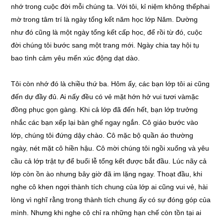
nhớ trong cuộc đời mỗi chúng ta. Với tôi, kỉ niệm không thểphai
mờ trong tâm trí là ngày tổng kết năm học lớp Năm. Dường
như đó cũng là một ngày tổng kết cấp học, để rồi từ đó, cuộc
đời chúng tôi bước sang một trang mới. Ngày chia tay hội tụ
bao tình cảm yêu mến xúc động dạt dào.
Tôi còn nhớ đó là chiều thứ ba. Hôm ấy, các bạn lớp tôi ai cũng
đến dự đầy đủ. Ai nấy đều có vẻ mặt hớn hở vui tươi vàmặc
đồng phục gọn gàng. Khi cả lớp đã đến hết, bạn lớp trưởng
nhắc các bạn xếp lại bàn ghế ngay ngắn. Cô giáo bước vào
lớp, chúng tôi đứng dậy chào. Cô mặc bộ quần áo thường
ngày, nét mặt cô hiền hậu. Cô mời chúng tôi ngồi xuống và yêu
cầu cả lớp trật tự để buổi lễ tổng kết được bắt đầu. Lúc nãy cả
lớp còn ồn ào nhưng bây giờ đã im lặng ngay. Thoạt đầu, khi
nghe cô khen ngợi thành tích chung của lớp ai cũng vui vẻ, hài
lòng vì nghĩ rằng trong thành tích chung ấy có sự đóng góp của
mình. Nhưng khi nghe cô chỉ ra những hạn chế còn tồn tại ai