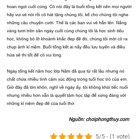
hoan ngọt cuối cùng. Cô nói đây là buổi tổng kết nên mọi người
hãy vui vẻ nói rồi cô hát tặng chúng tôi, kể cho chúng tôi nghe
những câu chuyện cười. Thế là các bạn vui vẻ hẳn lên. Nắng
vàng tươi trên sân ngày cuối cùng chúng tôi là học sinh tiểu
học, không bỏ lỡ khoảnh khắc đẹp đẽ đó, chúng tôi mời cô ra
chụp ảnh kỉ niệm. Buổi tổng kết ai nấy đều lưu luyến và điều
hứa sẽ thi tốt để cô vui lòng.
Ngày tổng kết năm học lớp Năm đã qua từ rất lâu nhưng nó
chất chứa nhiều tình cảm xúc động trong tuổi học trò của em.
Giờ đây đã lớn khôn, nghĩ về ngày ấy, tôi không khỏi tiếc nuối
nhưng nhiều hơn vẫn là quyết tâm học tập để xứng đáng với
những kỉ niệm đẹp đẽ của tuổi thơ.
Nguồn: choiphongthuy.com
5/5 - (1 vote)