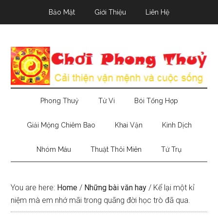
Skip
Skip
Skip
Bảo Mật
Giới Thiệu
Liên Hệ
to
to
to
main
secondary
primary
content
menu
sidebar
Phong Thuỷ
Tử Vi
Bói Tổng Hợp
Giải Mộng Chiêm Bao
Khai Vận
Kinh Dịch
Nhóm Máu
Thuật Thôi Miên
Tứ Trụ
You are here:
Home
/
Những bài văn hay
/
Kể lại một kỉ
niệm mà em nhớ mãi trong quãng đời học trò đã qua.