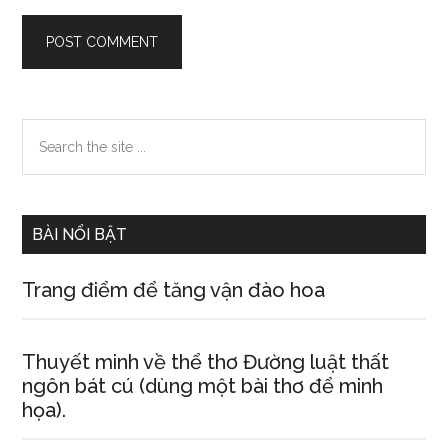
Primary
Search
the
Sidebar
site
...
BÀI NỔI BẬT
Trang điểm để tăng vận đào hoa
Thuyết minh về thể thơ Đường luật thất
ngôn bát cú (dùng một bài thơ để minh
họa).