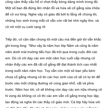
cũng cảm thấy xấu hổ vì chợt thấy bóng dáng mình trong đó.
Một số bạn đã đứng lên nhận lỗi và hứa sẽ cố gắng sửa chữa
để cô vui lòng. Nghe vậy cô giáo đã bớt lo lắng về chúng tôi,
những học sinh trong mắt cô vẫn còn rất bé nhỏ ngây thơ, và
cô nở một cụ cười rạng rỡ.
Tiếp đó, cô căn dặn chúng tôi một câu mà đến giờ tôi vẫn khắc
ghi trong lòng: “Như vậy là năm học lớp Năm và cũng là năm
năm dưới mái trường tiểu học đã trôi qua trong cuộc đời các
em. Dù cô chỉ dạy các em một năm học cuối cấp nhưng cô
nhận thấy các em đã rất cố gắng để đạt thành tích cao nhất
trong suốt năm năm học. Tuy vẫn còn một sô bạn yếu kém
chưa cố gắng nhưng cô tin các học sinh của cô sẽ có tự tin để
bước vào một chặng đường vô cùng gian khổ, vất vả phía
trước. Năm học tới, cô sẽ không còn dạy các em nữa nhưng cô
hi vọng dù không có cô thì các em vẫn cố gắng trong học tập,
lao động và nghe lời các thầy cô giáo mới. Cả lớp hãy hứa với