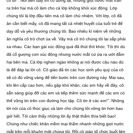
cô đi!”. Nói đến đây thì cô dừng lại, những giọt nước mắt tràn
ra trên hai má cô làm cho cả lớp không khỏi xúc động. Lớp
chúng tôi là lớp đầu tiên mà cô làm chủ nhiệm. Với lớp, cô đã
ân cần biết mấy, cô đã mang tất cả nhiệt huyết của tuổi trẻ để
dạy dỗ và yêu thương chúng tôi. Bao nhiêu kỉ niệm về những
ân nghĩa cô trò chợt ùa về. Vậy mà cô trò chúng tôi lại sắp phải
xa nhau. Các bạn gái xúc động quá đã thút thít khóc. Tôi thì dù
đã cố gượng cơn xúc động nhưng nước mắt cứ ứa ra ướt đẫm
hai bên má. Cả lớp nghẹn ngào không ai nói được câu nào dù
là để đáp lại lời cô. Cô giáo đã tin các học sinh yêu quý của cô
sẽ có đủ vững vàng để tiến bước trên con đường này. Mai sau,
khi lên cấp cao hơn, nếu gặp khó khăn, các em hãy về đây, cô
sẵn sàng giúp đỡ các em và tiếp thêm sức mạnh để các em có
thể vững tin trên con đường học tập. Cô tin ở các em!”. Những
lời nói của cô thúc giục và làm cho chúng tôi vững tin hơn bao
giờ hết. Tôi cảm thấy những lời ấy thật thấm thìa biết bao!
Chúng như chiếc khăn mềm mại thấm nhanh những giọt nước
mắt trên mỗi khuôn mặt chúng tôi. Rồi cô giáo tổ chức buổi liên