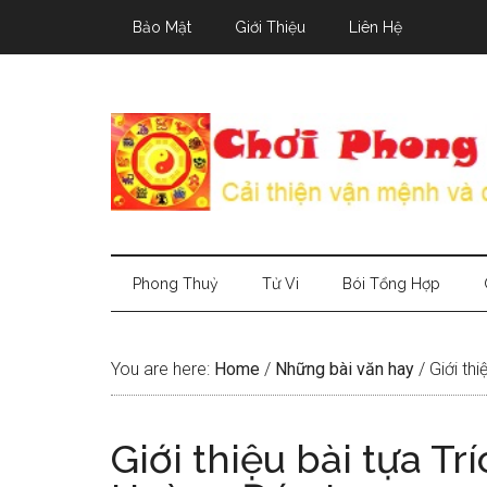
Skip
Skip
Skip
Bảo Mật
Giới Thiệu
Liên Hệ
to
to
to
main
secondary
primary
content
menu
sidebar
Phong Thuỷ
Tử Vi
Bói Tổng Hợp
You are here:
Home
/
Những bài văn hay
/
Giới thi
Giới thiệu bài tựa Tr