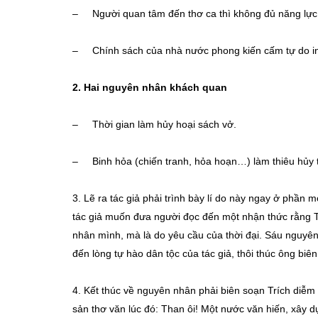
– Người quan tâm đến thơ ca thì không đủ năng lực v
– Chính sách của nhà nước phong kiến cấm tự do in
2. Hai nguyên nhân khách quan
– Thời gian làm hủy hoại sách vở.
– Binh hỏa (chiến tranh, hỏa hoạn…) làm thiêu hủy t
3. Lẽ ra tác giả phải trình bày lí do này ngay ở phần 
tác giả muốn đưa người đọc đến một nhận thức rằng Tr
nhân mình, mà là do yêu cầu của thời đại. Sáu nguyên
đến lòng tự hào dân tộc của tác giả, thôi thúc ông bi
4. Kết thúc về nguyên nhân phải biên soạn Trích diễm th
sản thơ văn lúc đó: Than ôi! Một nước văn hiến, xây