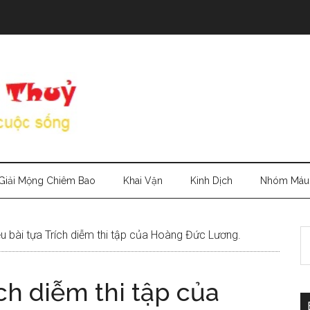
Giải Mộng Chiêm Bao
Khai Vận
Kinh Dịch
Nhóm Máu
S
ệu bài tựa Trích diễm thi tập của Hoàng Đức Lương.
th
si
ích diễm thi tập của
...