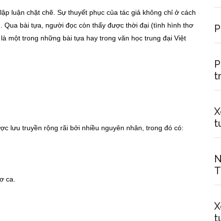
ó lập luận chặt chẽ. Sự thuyết phục của tác giả không chỉ ở cách
. Qua bài tựa, người đọc còn thấy được thời đại (tình hình thơ
P
là một trong những bài tựa hay trong văn học trung đại Việt
P
t
X
t
c lưu truyền rộng rãi bởi nhiều nguyên nhân, trong đó có:
N
T
ơ ca.
X
t