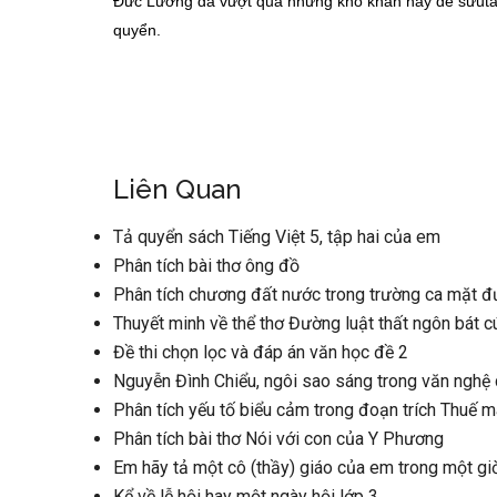
Đức Lương đã vượt qua những khó khăn này để sưutầm
quyển.
Liên Quan
Tả quyển sách Tiếng Việt 5, tập hai của em
Phân tích bài thơ ông đồ
Phân tích chương đất nước trong trường ca mặt 
Thuyết minh về thể thơ Đường luật thất ngôn bát c
Đề thi chọn lọc và đáp án văn học đề 2
Nguyễn Đình Chiểu, ngôi sao sáng trong văn nghệ 
Phân tích yếu tố biểu cảm trong đoạn trích Thuế 
Phân tích bài thơ Nói với con của Y Phương
Em hãy tả một cô (thầy) giáo của em trong một gi
Kể về lễ hội hay một ngày hội lớp 3