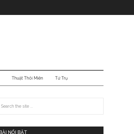
Thuật Thôi Miên
Tứ Trụ
Primary
earch
e
Sidebar
te
BÀI NỔI BẬT