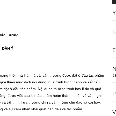
Ý
L
 Đức Lương.
DÀN Ý
E
N
t
hoảng thời nhà Hán, là bài văn thường được đặt ở đầu tác phẩm
iới thiệu mục đích nội dung, quá trình hình thành và kết cấu
ợc đặt ở đầu tác phẩm. Nội dung thường trình bày lí do và quá
P
ũng, được viết sau khi tác phẩm hoàn thành, thiên về văn nghị
sự và trữ tình. Tựa thường chỉ ra cảm hứng chủ đạo và cái hay,
ng và sự cảm nhận khái quát ban đầu về tác phẩm.
V