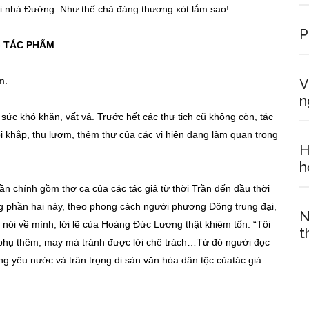
ời nhà Đường. Như thế chả đáng thương xót lắm sao!
P
G TÁC PHẨM
m.
V
n
ức khó khăn, vất vả. Trước hết các thư tịch cũ không còn, tác
ỏi khắp, thu lượm, thêm thư của các vị hiện đang làm quan trong
H
h
hần chính gồm thơ ca của các tác giả từ thời Trần đến đầu thời
ong phần hai này, theo phong cách người phương Đông trung đại,
N
ói về mình, lời lẽ của Hoàng Đức Lương thật khiêm tốn: “Tôi
t
phụ thêm, may mà tránh được lời chê trách…Từ đó người đọc
g yêu nước và trân trọng di sản văn hóa dân tộc củatác giả.