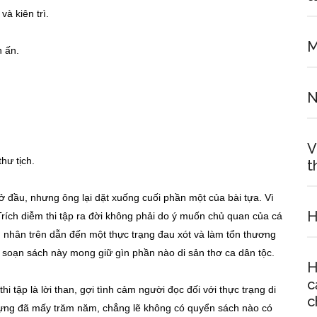
à kiên trì.
M
 ấn.
N
V
hư tịch.
t
mở đầu, nhưng ông lại dặt xuống cuối phần một của bài tựa. Vì
H
ích diễm thi tập ra đời không phải do ý muốn chủ quan của cá
 nhân trên dẫn đến một thực trạng đau xót và làm tổn thương
ên soạn sách này mong giữ gìn phần nào di sản thơ ca dân tộc.
H
c
i tập là lời than, gợi tình cảm người đọc đối với thực trạng di
c
 dựng đã mấy trăm năm, chẳng lẽ không có quyển sách nào có