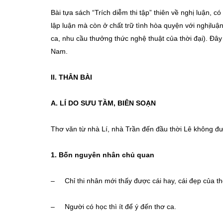
Bài tựa sách “Trích diễm thi tập” thiên về nghị luận, c
lập luận mà còn ở chất trữ tình hòa quyện với nghịluận
ca, nhu cầu thưởng thức nghệ thuật của thời đại). Đây 
Nam.
II. THÂN BÀI
A. LÍ DO SƯU TẦM, BIÊN SOẠN
Thơ văn từ nhà Lí, nhà Trần đến đầu thời Lê không đượ
1. Bốn nguyên nhân chủ quan
– Chỉ thi nhân mới thấy được cái hay, cái đẹp của th
– Người có học thì ít để ý đến thơ ca.