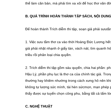
thể làm căn bản, mà phải tìm xa xôi để học thơ văn đ
B. QUÁ TRÌNH HOÀN THÀNH TẬP SÁCH, NỘI DUN
Để hoàn thành Trích diễm thi tập, soạn giả phải sưutầ
1. Việc sưu tầm thơ ca vào thời Hoàng Đức Lương hết s
giả phải nhặt nhạnh ở giấy tàn, vách nát, tìm quanh h
triều rồi phân loại chia quyền.
2. Trích diễm thi tập gồm sáu quyển, chia hai phần: p
Hậu Lý, phần phụ lục là thơ ca của chính tác giả. Tr
thường hay khiêm nhường trong cách xưng hô nên khi n
không tự lượng sức mình, tài hèn sứcmọn, mạn phép 
thấy được sự tuyển chọn công phu, bằng tất cả tấm lòn
C. NGHỆ THUẬT