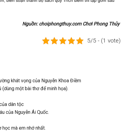
, biên soạn thành bộ sách quý Trích diễm thi tập gồm sáu
Nguồn: choiphongthuy.com Chơi Phong Thủy
5/5 - (1 vote)
đường khát vọng của Nguyễn Khoa Điềm
ú (dùng một bài thơ để minh họa).
của dân tộc
máu của Nguyễn Ái Quốc.
ờ học mà em nhớ nhất.