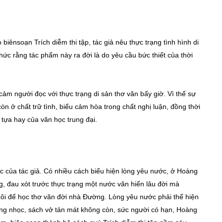
o biênsoạn Trích diễm thi tập, tác giả nêu thực trạng tình hình di
ức rằng tác phẩm này ra đời là do yêu cầu bức thiết của thời
h cảm người đọc với thực trạng di sản thơ văn bấy giờ. Vì thế sự
òn ở chất trữ tình, biểu cảm hòa trong chất nghị luận, đồng thời
 tựa hay của văn học trung đại.
ắc của tác giả. Có nhiều cách biểu hiện lòng yêu nước, ở Hoàng
g, đau xót trước thực trạng một nước văn hiến lâu đời mà
xôi để học thơ văn đời nhà Đường. Lòng yêu nước phải thể hiện
ng nhọc, sách vở tản mát không còn, sức người có hạn, Hoàng