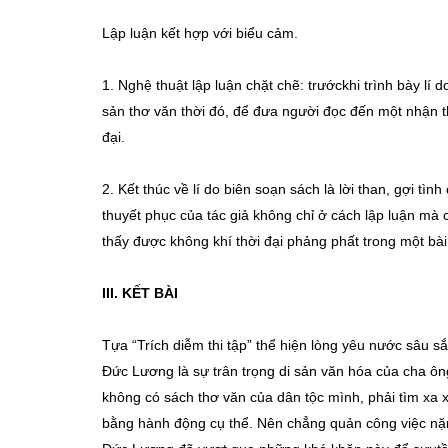
Lập luận kết hợp với biểu cảm.
1. Nghệ thuật lập luận chặt chẽ: trướckhi trình bày lí d
sản thơ văn thời đó, để đưa người đọc đến một nhận th
đại.
2. Kết thúc về lí do biên soạn sách là lời than, gợi tìn
thuyết phục của tác giả không chỉ ở cách lập luận mà c
thấy được không khí thời đại phảng phất trong một bài
III. KẾT BÀI
Tựa “Trích diễm thi tập” thể hiện lòng yêu nước sâu s
Đức Lương là sự trân trọng di sản văn hóa của cha ôn
không có sách thơ văn của dân tộc mình, phải tìm xa 
bằng hành động cụ thể. Nên chẳng quản công việc nặ