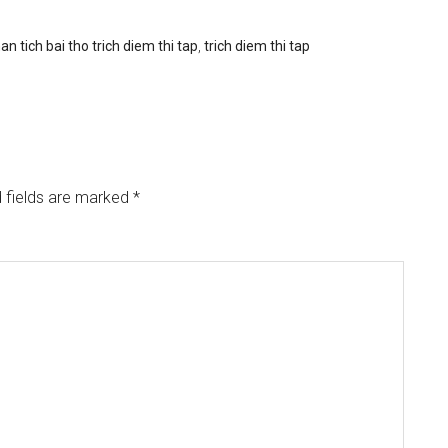
an tich bai tho trich diem thi tap
,
trich diem thi tap
 fields are marked
*