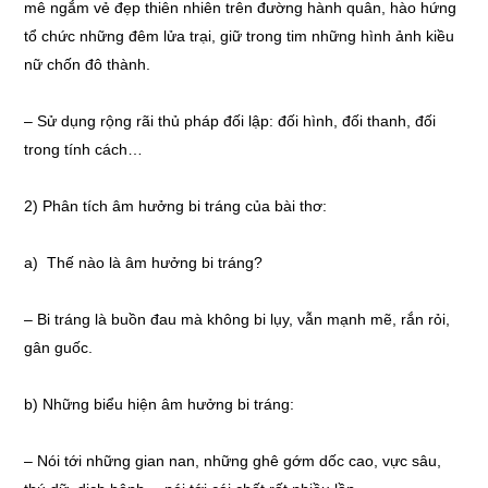
mê ngắm vẻ đẹp thiên nhiên trên đường hành quân, hào hứng
tổ chức những đêm lửa trại, giữ trong tim những hình ảnh kiều
nữ chốn đô thành.
– Sử dụng rộng rãi thủ pháp đối lập: đối hình, đối thanh, đối
trong tính cách…
2) Phân tích âm hưởng bi tráng của bài thơ:
a) Thế nào là âm hưởng bi tráng?
– Bi tráng là buồn đau mà không bi lụy, vẫn mạnh mẽ, rắn rỏi,
gân guốc.
b) Những biểu hiện âm hưởng bi tráng:
– Nói tới những gian nan, những ghê gớm dốc cao, vực sâu,