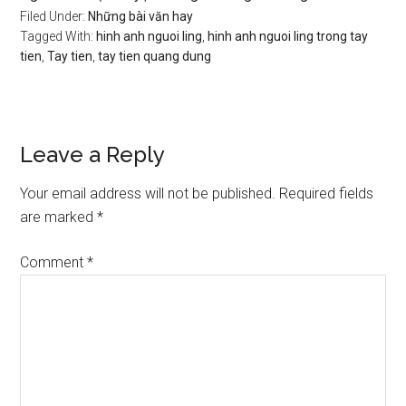
Filed Under:
Những bài văn hay
Tagged With:
hinh anh nguoi ling
,
hinh anh nguoi ling trong tay
tien
,
Tay tien
,
tay tien quang dung
Reader
Leave a Reply
Interactions
Your email address will not be published.
Required fields
are marked
*
Comment
*