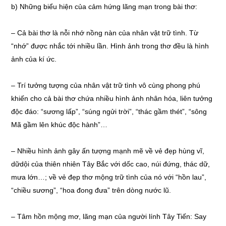
b) Những biểu hiện của cảm hứng lãng mạn trong bài thơ:
– Cả bài thơ là nỗi nhớ nồng nàn của nhân vật trữ tình. Từ
“nhớ” được nhắc tới nhiều lần. Hình ảnh trong thơ đều là hình
ảnh của kí ức.
– Trí tưởng tượng của nhân vật trữ tình vô cùng phong phú
khiến cho cả bài thơ chứa nhiều hình ảnh nhân hóa, liên tưởng
độc đáo: “sương lấp”, “súng ngửi trời”, “thác gầm thét”, “sông
Mã gầm lên khúc độc hành”…
– Nhiều hình ảnh gây ấn tượng mạnh mẽ về vẻ đẹp hùng vĩ,
dữdội của thiên nhiên Tây Bắc với dốc cao, núi đứng, thác dữ,
mưa lớn…; về vẻ đẹp thơ mộng trữ tình của nó với “hồn lau”,
“chiều sương”, “hoa đong đưa” trên dòng nước lũ.
– Tâm hồn mộng mơ, lãng mạn của người lính Tây Tiến: Say