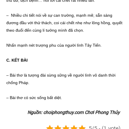
thú dữ, dịch bệnh… nói tới cái chết rất nhiều lần.
– Nhiều chi tiết nói về sự can trường, mạnh mẽ; sẵn sàng
đương đầu với thử thách, coi cái chết nhẹ như lông hồng, quyết
theo đuổi đến cùng lí tưởng mình đã chọn.
Nhấn mạnh nét trượng phu của người lính Tây Tiến.
C. KẾT BÀI
– Bài thơ là tượng đài sừng sững về người lính vô danh thời
chống Pháp.
– Bài thơ có sức sống bất diệt.
Nguồn: choiphongthuy.com Chơi Phong Thủy
5/5 - (1 vote)