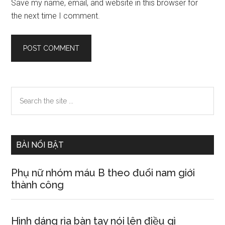
Save my name, email, and website in this browser for
the next time I comment.
Primary
Search
the
Sidebar
site
...
BÀI NỔI BẬT
Phụ nữ nhóm máu B theo đuổi nam giới
thành công
Hình dáng rìa bàn tay nói lên điều gì