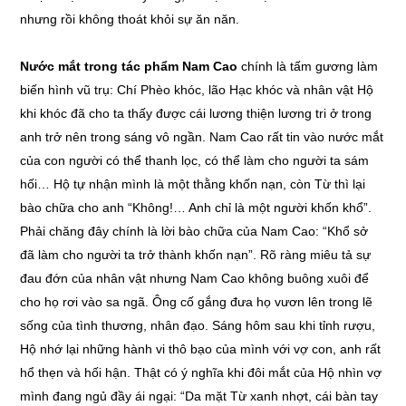
nhưng rồi không thoát khỏi sự ăn năn.
Nước mắt trong tác phẩm Nam Cao
chính là tấm gương làm
biến hình vũ trụ: Chí Phèo khóc, lão Hạc khóc và nhân vật Hộ
khi khóc đã cho ta thấy được cái lương thiện lương tri ở trong
anh trở nên trong sáng vô ngần. Nam Cao rất tin vào nước mắt
của con người có thể thanh lọc, có thể làm cho người ta sám
hối… Hộ tự nhận mình là một thằng khốn nạn, còn Từ thì lại
bào chữa cho anh “Không!… Anh chỉ là một người khốn khổ”.
Phải chăng đây chính là lời bào chữa của Nam Cao: “Khổ sở
đã làm cho người ta trở thành khốn nạn”. Rõ ràng miêu tả sự
đau đớn của nhân vật nhưng Nam Cao không buông xuôi để
cho họ rơi vào sa ngã. Ông cố gắng đưa họ vươn lên trong lẽ
sống của tình thương, nhân đạo. Sáng hôm sau khi tỉnh rượu,
Hộ nhớ lại những hành vi thô bạo của mình với vợ con, anh rất
hổ thẹn và hối hận. Thật có ý nghĩa khi đôi mắt của Hộ nhìn vợ
mình đang ngủ đầy ái ngại: “Da mặt Từ xanh nhợt, cái bàn tay