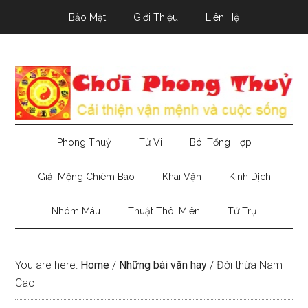
Skip
Skip
Skip
Bảo Mật
Giới Thiệu
Liên Hệ
to
to
to
main
secondary
primary
content
menu
sidebar
Phong Thuỷ
Tử Vi
Bói Tổng Hợp
Giải Mộng Chiêm Bao
Khai Vận
Kinh Dịch
Nhóm Máu
Thuật Thôi Miên
Tứ Trụ
You are here:
Home
/
Những bài văn hay
/
Đời thừa Nam
Cao