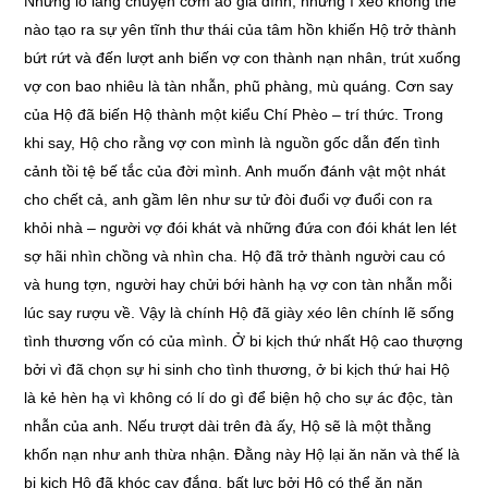
Những lo lắng chuyện cơm áo gia đình, những ì xèo không thể
nào tạo ra sự yên tĩnh thư thái của tâm hồn khiến Hộ trở thành
bứt rứt và đến lượt anh biến vợ con thành nạn nhân, trút xuống
vợ con bao nhiêu là tàn nhẫn, phũ phàng, mù quáng. Cơn say
của Hộ đã biến Hộ thành một kiểu Chí Phèo – trí thức. Trong
khi say, Hộ cho rằng vợ con mình là nguồn gốc dẫn đến tình
cảnh tồi tệ bế tắc của đời mình. Anh muốn đánh vật một nhát
cho chết cả, anh gầm lên như sư tử đòi đuổi vợ đuổi con ra
khỏi nhà – người vợ đói khát và những đứa con đói khát len lét
sợ hãi nhìn chồng và nhìn cha. Hộ đã trở thành người cau có
và hung tợn, người hay chửi bới hành hạ vợ con tàn nhẫn mỗi
lúc say rượu về. Vậy là chính Hộ đã giày xéo lên chính lẽ sống
tình thương vốn có của mình. Ở bi kịch thứ nhất Hộ cao thượng
bởi vì đã chọn sự hi sinh cho tình thương, ở bi kịch thứ hai Hộ
là kẻ hèn hạ vì không có lí do gì để biện hộ cho sự ác độc, tàn
nhẫn của anh. Nếu trượt dài trên đà ấy, Hộ sẽ là một thằng
khốn nạn như anh thừa nhận. Đằng này Hộ lại ăn năn và thế là
bi kịch Hộ đã khóc cay đắng, bất lực bởi Hộ có thể ăn năn