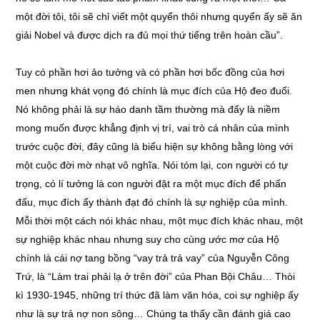
một đời tôi, tôi sẽ chỉ viết một quyển thôi nhưng quyển ấy sẽ ăn
giải Nobel và được dịch ra đủ mọi thứ tiếng trên hoàn cầu”.
Tuy có phần hơi ảo tưởng và có phần hơi bốc đồng của hơi
men nhưng khát vọng đó chính là mục đích của Hộ đeo đuổi.
Nó không phải là sự háo danh tầm thường mà đấy là niềm
mong muốn được khẳng định vị trí, vai trò cá nhân của mình
trước cuộc đời, đây cũng là biểu hiện sự không bằng lòng với
một cuộc đời mờ nhạt vô nghĩa. Nói tóm lại, con người có tự
trọng, có lí tưởng là con người đặt ra một mục đích để phấn
đấu, mục đích ấy thành đạt đó chính là sự nghiệp của mình.
Mỗi thời một cách nói khác nhau, một mục đích khác nhau, một
sự nghiệp khác nhau nhưng suy cho cùng ước mơ của Hộ
chính là cái nợ tang bồng “vay trả trả vay” của Nguyễn Công
Trứ, là “Làm trai phải lạ ở trên đời” của Phan Bội Châu… Thòi
kì 1930-1945, những trí thức đã làm văn hóa, coi sự nghiệp ấy
như là sự trả nợ non sông… Chúng ta thấy cần đánh giá cao