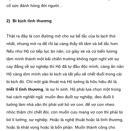
cố sức đánh hỏng đời người…
2) Bi kịch tình thương
Thật ra đây là con đường mở cho sự bế tắc của bi lạch thứ
nhất, nhưng mở ra để rồi lại càng thấy tối tăm và bế tắc hơn.
Nếu như Hộ cứ tiếp tục ăn năn, cứ giày xé và cứ biến lương
tâm mình thành một bãi chiến trường không ngơi nghỉ với sự
cay đắng về sự nghiệp thì Hộ đã tự đầu độc mình, càng ăn năn
Hộ càng dìm mình vào bi kịch và tất yếu sẽ chết đuối trong cái
bi kịch đó. Chỉ một giải thoát mà Hộ tưởng là hữu hiệu đó là
triết lí tình thương
, là sự hi sinh. Hộ phải lựa chọn một trong
hai cách nghiệt ngã: muốn đeo đuổi sự nghiệp, đeo đuổi lí
tưởng làm nhà văn thì phải vứt bỏ vợ con, để vợ con nheo
nhóc thậm chí chết đói, còn muốn cưu mang vợ con thì phải từ
bỏ lí tưởng, sự nghiệp. Hoặc là nghệ thuật hoặc là tình thương,
hoặc là khát vọng hoặc là bổn phận. Muốn thành công cho