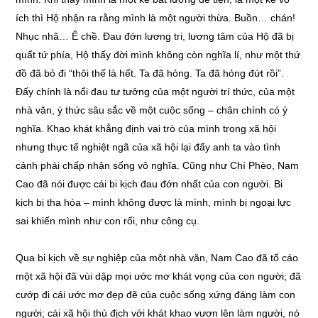
ích thì Hộ nhận ra rằng mình là một người thừa. Buồn… chán!
Nhục nhã… Ê chề. Đau đớn lương tri, lương tâm của Hộ đã bị
quất tứ phía, Hộ thấy đời mình không còn nghĩa lí, như một thứ
đồ đã bỏ đi “thôi thế là hết. Ta đã hỏng. Ta đã hỏng đứt rồi”.
Đấy chính là nổi đau tư tưởng của một người trí thức, của một
nhà văn, ý thức sâu sắc về một cuộc sống – chân chính có ý
nghĩa. Khao khát khẳng định vai trò của mình trong xã hội
nhưng thực tế nghiệt ngã của xã hội lại đẩy anh ta vào tình
cảnh phải chấp nhận sống vô nghĩa. Cũng như Chí Phèo, Nam
Cao đã nói được cái bi kịch đau đớn nhất của con người. Bi
kịch bị tha hóa – mình không được là mình, mình bị ngoại lực
sai khiến mình như con rối, như công cụ.
Qua bi kịch về sự nghiệp của một nhà văn, Nam Cao đã tố cáo
một xã hội đã vùi dập mọi ước mơ khát vọng của con người; đã
cướp đi cái ước mơ đẹp đẽ của cuộc sống xứng đáng làm con
người; cái xã hội thù địch với khát khao vươn lên làm người, nó