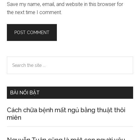
Save my name, email, and website in this browser for
the next time I comment.
Primary
Search
the
Sidebar
site
...
BÀI NỔI BẬT
Cách chữa bệnh mất ngủ bằng thuật thôi
miên