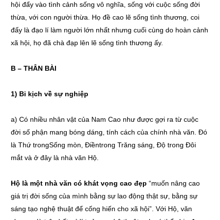
hội đẩy vào tình cảnh sống vô nghĩa, sống với cuộc sống đời
thừa, với con người thừa. Họ đề cao lẽ sống tình thương, coi
đấy là đạo lí làm người lớn nhất nhưng cuối cùng do hoàn cảnh
xã hội, họ đã chà đạp lên lẽ sống tình thương ấy.
B – THÂN BÀI
1) Bi kịch về sự nghiệp
a) Có nhiều nhân vật của Nam Cao như được gợi ra từ cuộc
đời số phận mang bóng dáng, tính cách của chính nhà văn. Đó
là Thứ trongSống mòn, Điềntrong Trăng sáng, Độ trong Đôi
mắt và ở đây là nhà văn Hộ.
Hộ là một nhà văn có khát vọng cao đẹp
“muốn nâng cao
giá trị đời sống của mình bằng sự lao động thật sự, bằng sự
sáng tạo nghệ thuật để cống hiến cho xã hội”. Với Hộ, văn