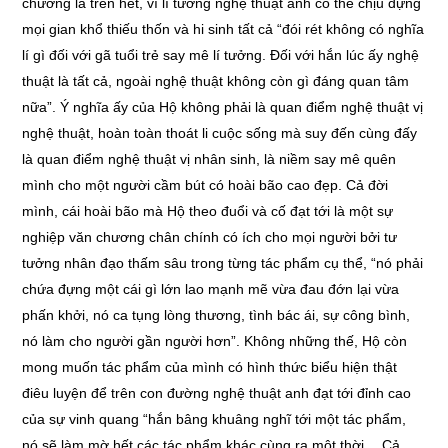
chương là trên hết, vì lí tưởng nghệ thuật anh có thể chịu đựng
mọi gian khổ thiếu thốn và hi sinh tất cả “đói rét không có nghĩa
lí gì đối với gã tuổi trẻ say mê lí tưởng. Đối với hắn lúc ấy nghệ
thuật là tất cả, ngoài nghệ thuật không còn gì đáng quan tâm
nữa”. Ý nghĩa ấy của Hộ không phải là quan điểm nghệ thuật vị
nghệ thuật, hoàn toàn thoát li cuộc sống mà suy đến cùng đấy
là quan điểm nghệ thuật vị nhân sinh, là niềm say mê quên
mình cho một người cầm bút có hoài bão cao đẹp. Cả đời
mình, cái hoài bão mà Hộ theo đuổi và cố đạt tới là một sự
nghiệp văn chương chân chính có ích cho mọi người bởi tư
tưởng nhân đạo thấm sâu trong từng tác phẩm cụ thể, “nó phải
chứa đựng một cái gì lớn lao mạnh mẽ vừa đau đớn lại vừa
phấn khởi, nó ca tụng lòng thương, tình bác ái, sự công bình,
nó làm cho người gần người hơn”. Không những thế, Hộ còn
mong muốn tác phẩm của mình có hình thức biểu hiện thật
điêu luyện để trên con đường nghệ thuật anh đạt tới đỉnh cao
của sự vinh quang “hắn bâng khuâng nghĩ tới một tác phẩm,
nó sẽ làm mờ hết các tác phẩm khác cùng ra một thời… Cả