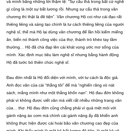
vả mình bằng những lời thậm tệ: “Sự cẩu thả trong bất cứ nghề
gì cũng là một sự bất lương rồi. Nhưng sự cẩu thả trong văn
chương thì thật là đê tiện”. Văn chương Hộ coi như cái đạo rất
thiêng liêng và sáng tạo chính là tư cách thiêng liêng của người
nghệ sĩ, thế mà Hộ lại dùng văn chương để lần hồi kiếm miếng
ăn, biến nó thành công việc của thợ, thành trò khéo tay tầm
thường… Hộ đã chà đạp lên cái khát vọng ước mơ sống của
mình. Xác định mục tiêu làm nghệ sĩ nhưng bằng hành động
Hộ đã tước bỏ thiên chức nghệ sĩ.
Đau đớn nhất là Hộ đối diện với mình, với tư cách là độc giả.
Anh đọc văn của cái “thằng tôi” để mà “nghiến răng vò nát
sách, mắng mình như một thằng khốn nạn”. Hộ đau đớn không
phải vì không được viết văn mà viết rất nhiều những trang văn
của… thợ. Hộ đau đớn cũng chẳng phải vì quá mệt mỏi với
gánh nặng áo cơm mà chính cái gánh nặng ấy đã khiến anh
không thực hiện được cái hoài bão văn chương cao đẹp của
mình. Khi thấy mình là một kẻ bất lương đê tiện, là một kẻ vô