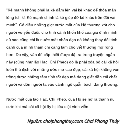
“Kẻ mạnh không phải là kẻ dẫm lên vai kẻ khác để thỏa mãn
lòng ích kỉ. Kẻ mạnh chính là kẻ giúp đỡ kẻ khác trên đôi vai
mình”. Có điều những giọt nước mắt của Hộ thương xót cho
người vợ yếu đuối, cho tình cảnh khốn khổ của gia đình mình,
dù sao cũng chỉ là nước mắt nhân đạo nó không thay đổi tình
cảnh của mình thậm chí càng làm cho vết thương mở rộng
hơn. Do vậy, vấn đề cấp thiết được đặt ra trong truyện ngắn
này (cũng như lão Hạc, Chí Phèo) đó là phải xóa bỏ cái xã hội
luôn thù địch với những ước mơ cao đẹp, cái xã hội không vun
trồng được những tâm tính tốt đẹp mà đang giết dần cái chất
người và dồn người ta vào cảnh ngộ quẫn bách đáng thương.
Nước mắt của lão Hạc, Chí Phèo, của Hộ sẽ nở ra thành nụ
cười khi mà cái xã hội ấy bị tiêu diệt vĩnh viễn.
Nguồn: choiphongthuy.com Chơi Phong Thủy