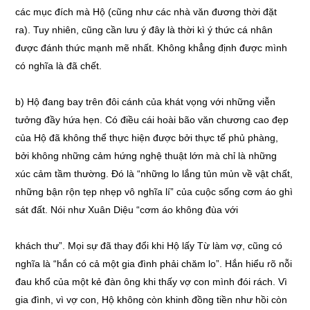
các mục đích mà Hộ (cũng như các nhà văn đương thời đặt
ra). Tuy nhiên, cũng cần lưu ý đây là thời kì ý thức cá nhân
được đánh thức mạnh mẽ nhất. Không khẳng định được mình
có nghĩa là đã chết.
b) Hộ đang bay trên đôi cánh của khát vọng với những viễn
tưởng đầy hứa hẹn. Có điều cái hoài bão văn chương cao đẹp
của Hộ đã không thể thực hiện được bởi thực tế phủ phàng,
bởi không những cảm hứng nghệ thuật lớn mà chỉ là những
xúc cảm tầm thường. Đó là “những lo lắng tủn mủn về vật chất,
những bận rộn tẹp nhẹp vô nghĩa lí” của cuộc sống cơm áo ghì
sát đất. Nói như Xuân Diệu “cơm áo không đùa với
khách thư”. Mọi sự đã thay đổi khi Hộ lấy Từ làm vợ, cũng có
nghĩa là “hắn có cả một gia đình phải chăm lo”. Hắn hiểu rõ nỗi
đau khổ của một kẻ đàn ông khi thấy vợ con mình đói rách. Vì
gia đình, vì vợ con, Hộ không còn khinh đồng tiền như hồi còn