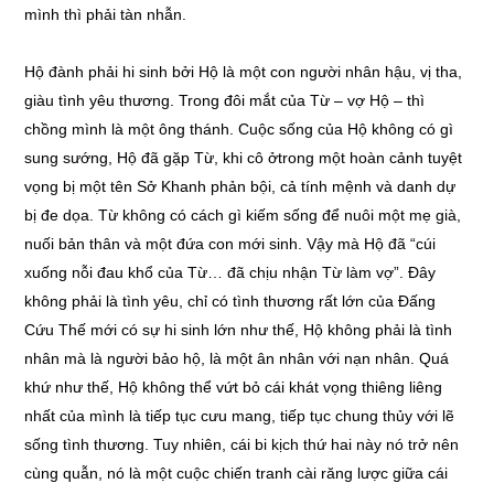
mình thì phải tàn nhẫn.
Hộ đành phải hi sinh bởi Hộ là một con người nhân hậu, vị tha,
giàu tình yêu thương. Trong đôi mắt của Từ – vợ Hộ – thì
chồng mình là một ông thánh. Cuộc sống của Hộ không có gì
sung sướng, Hộ đã gặp Từ, khi cô ởtrong một hoàn cảnh tuyệt
vọng bị một tên Sở Khanh phản bội, cả tính mệnh và danh dự
bị đe dọa. Từ không có cách gì kiếm sống để nuôi một mẹ già,
nuối bản thân và một đứa con mới sinh. Vậy mà Hộ đã “cúi
xuống nỗi đau khổ của Từ… đã chịu nhận Từ làm vợ”. Đây
không phải là tình yêu, chỉ có tình thương rất lớn của Đấng
Cứu Thế mới có sự hi sinh lớn như thế, Hộ không phải là tình
nhân mà là người bảo hộ, là một ân nhân với nạn nhân. Quá
khứ như thế, Hộ không thể vứt bỏ cái khát vọng thiêng liêng
nhất của mình là tiếp tục cưu mang, tiếp tục chung thủy với lẽ
sống tình thương. Tuy nhiên, cái bi kịch thứ hai này nó trở nên
cùng quẫn, nó là một cuộc chiến tranh cài răng lược giữa cái