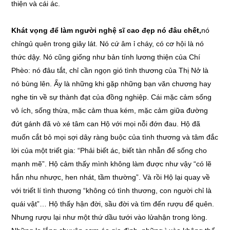
thiện và cái ác.
Khát vọng để làm người nghệ sĩ cao đẹp nó đâu chết,
nó
chỉngủ quên trong giây lát. Nó cứ âm ỉ cháy, có cơ hội là nó
thức dậy. Nó cũng giống như bản tính lương thiện của Chí
Phèo: nó đâu tắt, chỉ cần ngọn gió tình thương của Thị Nở là
nó bùng lên. Ấy là những khi gặp những bạn văn chương hay
nghe tin về sự thành đạt của đồng nghiệp. Cái mặc cảm sống
vô ích, sống thừa, mặc cảm thua kém, mặc cảm giữa đường
đứt gánh đã vò xé tâm can Hộ với mọi nỗi đớn đau. Hộ đã
muốn cắt bỏ mọi sợi dây ràng buộc của tình thương và tâm đắc
lời của một triết gia: “Phải biết ác, biết tàn nhẫn để sống cho
mạnh mẽ”. Hộ cảm thấy mình không làm được như vậy “có lẽ
hắn nhu nhược, hen nhát, tầm thường”. Và rồi Hộ lại quay về
với triết lí tình thương “không có tình thương, con người chỉ là
quái vật”… Hộ thấy hận đời, sầu đời và tìm đến rượu để quên.
Nhưng rượu lại như một thứ dầu tưới vào lửahận trong lòng.