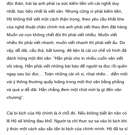
độc thân, trái lại anh phải ra sức kiếm tiền với cái nghề duy
nhất, bạc bẽo nhất là viết văn. Nhưng cũng vì phải kiếm tiền,
Hộ không thể viết một cách thận trọng, theo yêu cầu khắt khe
của nghệ thuật chân chính mà anh phải viết theo đơn đặt hàng.
Muốn vợ con không chết đói thì phải viết nhiều. Muốn viết
nhiều thì phải viết nhanh, muốn viết nhanh thì phải viết ẩu. Do
vậy, dễ dãi, cẩu thả, bất lương, đê tiện là cái cơ chế vô hình đã
đánh hỏng một đời văn. “Hắn phải cho in nhiều cuốn văn viết
vội vàng. Hắn phải viết những bài báo để người ta đọc rồi quên
ngay sau lúc đọc… Toàn những cái vô vị, nhạt nhẽo… diễn một
vài ý thông thường quấy loãng trong một thứ văn bằng phẳng
và quá ư dễ dãi. Hắn chẳng đem một chút mới lạ gì đến văn
chương”.
Cái bi kịch của Hộ chính là ở chỗ đó. Nếu không biết ăn năn có
lẽ Hộ sẽ không đau khổ. Người ta chỉ thực sự sa vào bi kịch khi
ý thức một cách sâu sắc tấn bi kịch của chính mình. Hộ đã tự sỉ