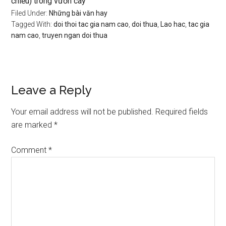
chiều) trong vườn cây
Filed Under:
Những bài văn hay
Tagged With:
doi thoi tac gia nam cao
,
doi thua
,
Lao hac
,
tac gia
nam cao
,
truyen ngan doi thua
Reader
Leave a Reply
Interactions
Your email address will not be published.
Required fields
are marked
*
Comment
*