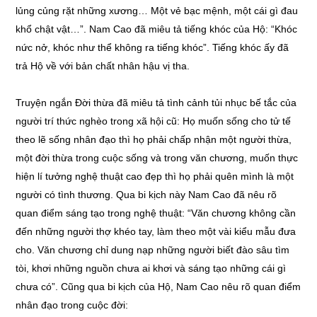
lủng củng rặt những xương… Một vẻ bạc mệnh, một cái gì đau
khổ chật vật…”. Nam Cao đã miêu tả tiếng khóc của Hộ: “Khóc
nức nở, khóc như thể không ra tiếng khóc”. Tiếng khóc ấy đã
trả Hộ về với bản chất nhân hậu vị tha.
Truyện ngắn Đời thừa đã miêu tả tình cảnh tủi nhục bế tắc của
người trí thức nghèo trong xã hội cũ: Họ muốn sống cho tử tế
theo lẽ sống nhân đạo thì họ phải chấp nhận một người thừa,
một đời thừa trong cuộc sống và trong văn chương, muốn thực
hiện lí tưởng nghệ thuật cao đẹp thì họ phải quên mình là một
người có tình thương. Qua bi kịch này Nam Cao đã nêu rõ
quan điểm sáng tạo trong nghệ thuật: “Văn chương không cần
đến những người thợ khéo tay, làm theo một vài kiểu mẫu đưa
cho. Văn chương chỉ dung nạp những người biết đào sâu tìm
tòi, khơi những nguồn chưa ai khơi và sáng tạo những cái gì
chưa có”. Cũng qua bi kịch của Hộ, Nam Cao nêu rõ quan điểm
nhân đạo trong cuộc đời: