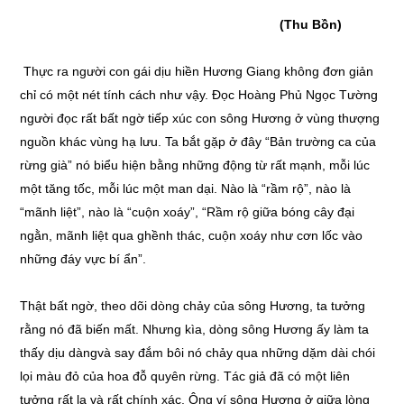
(Thu Bồn)
Thực ra người con gái dịu hiền Hương Giang không đơn giản
chỉ có một nét tính cách như vậy. Đọc Hoàng Phủ Ngọc Tường
người đọc rất bất ngờ tiếp xúc con sông Hương ở vùng thượng
nguồn khác vùng hạ lưu. Ta bắt gặp ở đây “Bản trường ca của
rừng già” nó biểu hiện bằng những động từ rất mạnh, mỗi lúc
một tăng tốc, mỗi lúc một man dại. Nào là “rầm rộ”, nào là
“mãnh liệt”, nào là “cuộn xoáy”, “Rầm rộ giữa bóng cây đại
ngằn, mãnh liệt qua ghềnh thác, cuộn xoáy như cơn lốc vào
những đáy vực bí ẩn”.
Thật bất ngờ, theo dõi dòng chảy của sông Hương, ta tưởng
rằng nó đã biến mất. Nhưng kìa, dòng sông Hương ấy làm ta
thấy dịu dàngvà say đắm bôi nó chảy qua những dặm dài chói
lọi màu đỏ của hoa đỗ quyên rừng. Tác giả đã có một liên
tưởng rất lạ và rất chính xác. Ông ví sông Hương ở giữa lòng