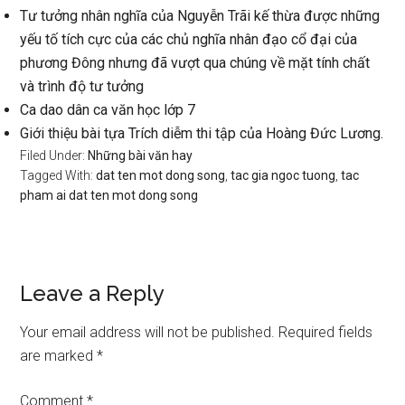
Tư tưởng nhân nghĩa của Nguyễn Trãi kế thừa được những
yếu tố tích cực của các chủ nghĩa nhân đạo cổ đại của
phương Đông nhưng đã vượt qua chúng về mặt tính chất
và trình độ tư tưởng
Ca dao dân ca văn học lớp 7
Giới thiệu bài tựa Trích diễm thi tập của Hoàng Đức Lương.
Filed Under:
Những bài văn hay
Tagged With:
dat ten mot dong song
,
tac gia ngoc tuong
,
tac
pham ai dat ten mot dong song
Reader
Leave a Reply
Interactions
Your email address will not be published.
Required fields
are marked
*
Comment
*