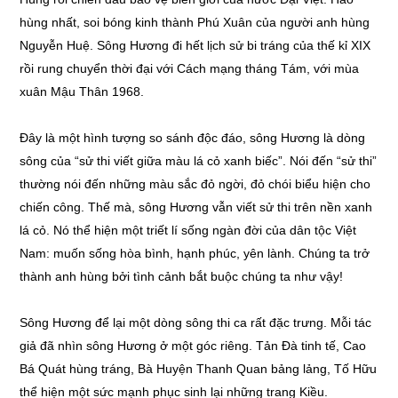
hùng nhất, soi bóng kinh thành Phú Xuân của người anh hùng
Nguyễn Huệ. Sông Hương đi hết lịch sử bi tráng của thế kỉ XIX
rồi rung chuyển thời đại với Cách mạng tháng Tám, với mùa
xuân Mậu Thân 1968.
Đây là một hình tượng so sánh độc đáo, sông Hương là dòng
sông của “sử thi viết giữa màu lá cỏ xanh biếc”. Nói đến “sử thi”
thường nói đến những màu sắc đỏ ngời, đỏ chói biểu hiện cho
chiến công. Thế mà, sông Hương vẫn viết sử thi trên nền xanh
lá cỏ. Nó thể hiện một triết lí sống ngàn đời của dân tộc Việt
Nam: muốn sống hòa bình, hạnh phúc, yên lành. Chúng ta trở
thành anh hùng bởi tình cảnh bắt buộc chúng ta như vậy!
Sông Hương để lại một dòng sông thi ca rất đặc trưng. Mỗi tác
giả đã nhìn sông Hương ở một góc riêng. Tản Đà tinh tế, Cao
Bá Quát hùng tráng, Bà Huyện Thanh Quan bảng lảng, Tố Hữu
thể hiện một sức mạnh phục sinh lại những trang Kiều.