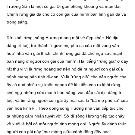
Trường Sơn là một cô gái Di-gan phóng khoáng và man dại.
Chính rừng già đã cho cô con gái của mình bản lĩnh gan dạ và
trong sáng.
Rời khỏi rừng, sông Hương mang một vẻ đẹp khác. Nó dịu
dàng trí tuệ, trở thành “người mẹ phù sa của một vùng văn
hóa” nhà văn giải thích, chính rừng già đã chế ngự sức mạnh
bản năng ở người con gái của mình”. Hai tiếng “rừng già” ở đây
rất thú vị vì là rừng hoang sơ nên nó đẻ ra người con gái của
mình mang bản tính di-gan. Vì là “rừng già” cho nên người cha
ấy có quá nhiều sự khôn ngoan để khi tiễn con ra khỏi rừng,
chế ngự những sức mạnh bản năng, vun đắp cái dịu dàng trí
tuệ, và tin rằng người con gái ấy mai sau là “bà mẹ phù sa” của
văn hóa kinh kì. Theo dòng sông Hương nhà văn tiếp tục cho
ta những cảm nhận tuyệt vời. Sở dĩ sông Hương tiếp tục chảy
về xuôi là bởi có một người tình mong đợi. Người ấy đánh thức
người con gái này “mơ màng giữa cánh đồng đầy hoa”.