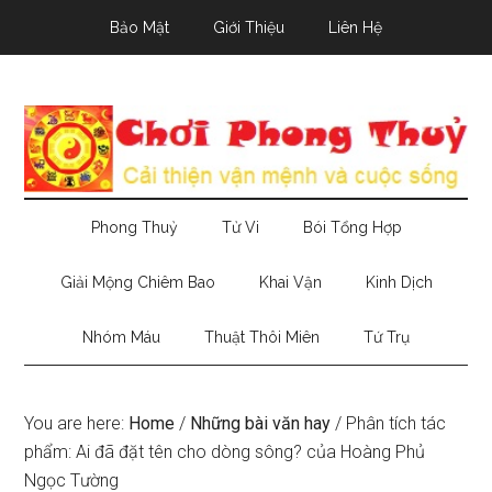
Skip
Skip
Skip
Bảo Mật
Giới Thiệu
Liên Hệ
to
to
to
main
secondary
primary
content
menu
sidebar
Phong Thuỷ
Tử Vi
Bói Tổng Hợp
Giải Mộng Chiêm Bao
Khai Vận
Kinh Dịch
Nhóm Máu
Thuật Thôi Miên
Tứ Trụ
You are here:
Home
/
Những bài văn hay
/
Phân tích tác
phẩm: Ai đã đặt tên cho dòng sông? của Hoàng Phủ
Ngọc Tường