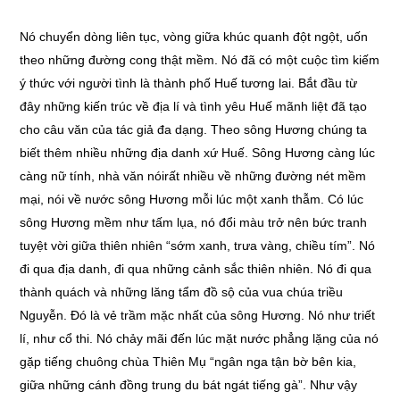
Nó chuyển dòng liên tục, vòng giữa khúc quanh đột ngột, uốn
theo những đường cong thật mềm. Nó đã có một cuộc tìm kiếm
ý thức với người tình là thành phố Huế tương lai. Bắt đầu từ
đây những kiến trúc về địa lí và tình yêu Huế mãnh liệt đã tạo
cho câu văn của tác giả đa dạng. Theo sông Hương chúng ta
biết thêm nhiều những địa danh xứ Huế. Sông Hương càng lúc
càng nữ tính, nhà văn nóirất nhiều về những đường nét mềm
mại, nói về nước sông Hương mỗi lúc một xanh thẫm. Có lúc
sông Hương mềm như tấm lụa, nó đổi màu trở nên bức tranh
tuyệt vời giữa thiên nhiên “sớm xanh, trưa vàng, chiều tím”. Nó
đi qua địa danh, đi qua những cảnh sắc thiên nhiên. Nó đi qua
thành quách và những lăng tẩm đồ sộ của vua chúa triều
Nguyễn. Đó là vẻ trầm mặc nhất của sông Hương. Nó như triết
lí, như cổ thi. Nó chảy mãi đến lúc mặt nước phẳng lặng của nó
gặp tiếng chuông chùa Thiên Mụ “ngân nga tận bờ bên kia,
giữa những cánh đồng trung du bát ngát tiếng gà”. Như vậy