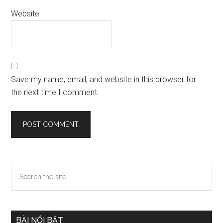
Website
Save my name, email, and website in this browser for
the next time I comment.
Primary
Search
the
Sidebar
site
...
BÀI NỔI BẬT