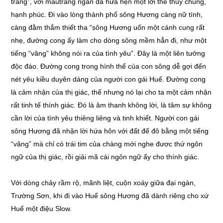
trăng”, với màutrắng ngần đã hứa hẹn một lời thề thủy chung,
hạnh phúc. Đi vào lòng thành phố sông Hương càng nữ tính,
càng đằm thắm thiết tha “sông Hương uốn một cánh cung rất
nhẹ, đường cong ấy làm cho dòng sông mềm hẳn đi, như một
tiếng “vâng” không nói ra của tình yêu”. Đây là một liên tưởng
độc đáo. Đường cong trong hình thể của con sông dễ gợi đến
nét yêu kiều duyên dáng của người con gái Huế. Đường cong
là cảm nhận của thị giác, thế nhưng nó lại cho ta một cảm nhận
rất tinh tế thính giác. Đó là âm thanh không lời, là tâm sự không
cần lời của tình yêu thiêng liêng và tinh khiết. Người con gái
sông Hương đã nhận lời hứa hôn với đất đế đô bằng một tiếng
“vâng” mà chỉ có trái tim của chàng mới nghe được thứ ngôn
ngữ của thị giác, rồi giải mã cái ngôn ngữ ấy cho thính giác.
Với dòng chảy rầm rộ, mãnh liệt, cuộn xoáy giữa đại ngàn,
Trường Sơn, khi đi vào Huế sông Hương đã dành riêng cho xứ
Huế một điệu Slow.