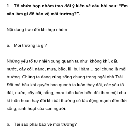
1. Tổ chức họp nhóm trao đổi ý kiến về câu hỏi sau: “Em
cần làm gì để bảo vệ môi trường?”.
Nội dung trao đổi khi họp nhóm:
a. Môi trường là gì?
Những yếu tố tự nhiên xung quanh ta như; không khí, đất,
nước, cây cối, nắng, mưa, bão, lũ, bụi bặm… gọi chung là môi
trường. Chúng ta đang cùng sống chung trong ngôi nhà Trái
Đất mà bầu khí quyển bao quanh ta luôn thay đổi, các yếu tố
đất, nước, cây cối, nắng, mưa luôn luôn biến đổi theo một chu
kì tuần hoàn hay đôi khi bất thường có tác động mạnh đến đời
sống, sinh hoạt của con người.
b. Tại sao phải bảo vệ môi trường?