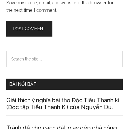
Save my name, email, and website in this browser for
the next time I comment.
Primary
Search
the
Sidebar
site
...
BÀI NỔI BẬT
Giải thích ý nghĩa bài thơ Độc Tiểu Thanh kí
(Đọc tập Tiểu Thanh Kí) của Nguyễn Du.
Tránh để cho cách đặt giày dép phá hỏng