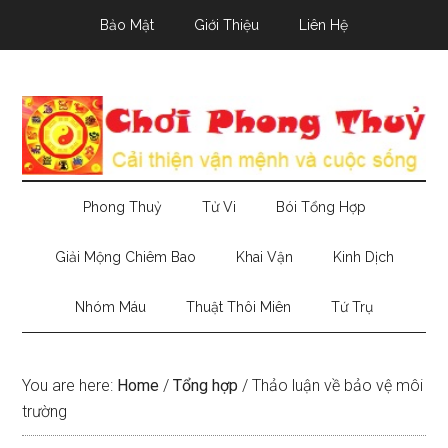
Skip
Skip
Skip
Bảo Mật
Giới Thiệu
Liên Hệ
to
to
to
main
secondary
primary
content
menu
sidebar
Phong Thuỷ
Tử Vi
Bói Tổng Hợp
Giải Mộng Chiêm Bao
Khai Vận
Kinh Dịch
Nhóm Máu
Thuật Thôi Miên
Tứ Trụ
You are here:
Home
/
Tổng hợp
/
Thảo luận về bảo vệ môi
trường