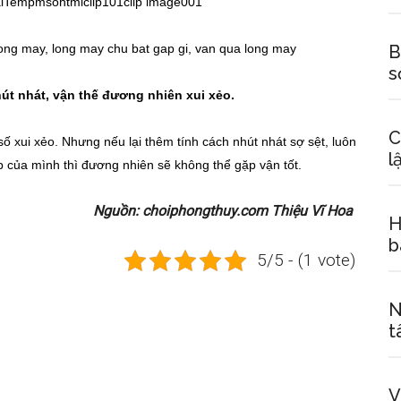
B
s
út nhát, vận thế đương nhiên xui xẻo.
C
ố xui xẻo. Nhưng nếu lại thêm tính cách nhút nhát sợ sệt, luôn
l
p của mình thì đương nhiên sẽ không thể gặp vận tốt.
Nguồn: choiphongthuy.com Thiệu Vĩ Hoa
H
b
5/5 - (1 vote)
N
t
V