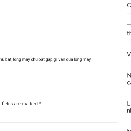
C
T
t
V
hu bat
,
long may chu bat gap gi
,
van qua long may
N
c
L
 fields are marked
*
n