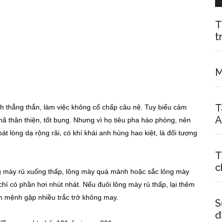
T
t
M
T
nh thẳng thắn, làm việc không cố chấp câu nệ. Tuy biểu cảm
A
hã thân thiện, tốt bụng. Nhưng vì họ tiêu pha hào phóng, nên
át lòng dạ rộng rãi, có khí khái anh hùng hao kiệt, là đối tượng
T
c
g mày rủ xuống thấp, lông mày quá mảnh hoặc sắc lông mày
hí có phần hơi nhút nhát. Nếu đuôi lông mày rủ thấp, lại thêm
vận mệnh gặp nhiều trắc trở không may.
S
đ