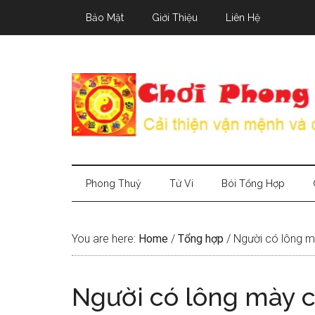
Skip
Skip
Skip
Bảo Mật
Giới Thiệu
Liên Hệ
to
to
to
main
secondary
primary
content
menu
sidebar
Phong Thuỷ
Tử Vi
Bói Tổng Hợp
You are here:
Home
/
Tổng hợp
/
Người có lông mà
Người có lông mày c