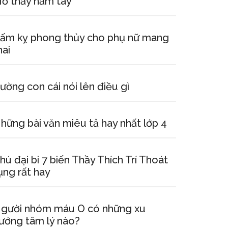
ơ thấy nắm tay
ấm kỵ phong thủy cho phụ nữ mang
hai
ường con cái nói lên điều gì
hững bài văn miêu tả hay nhất lớp 4
hú đại bi 7 biến Thầy Thích Trí Thoát
ụng rất hay
gười nhóm máu O có những xu
ướng tâm lý nào?