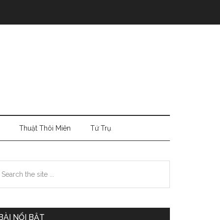
Thuật Thôi Miên
Tứ Trụ
Primary
earch
e
Sidebar
te
BÀI NỔI BẬT