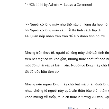
14/03/2026
by
Admin
Leave a Comment
>>
Người có lông mày như thế nào thì lòng dạ hẹp hòi
>>
Người có lông mày sát mắt thì tính cách lập dị
>>
Quan nếp nhăn trên trán để suy đoán tính người
Nhưng trên thực tế, người có lông mày chữ bát tính tì
trên nét mặt có vẻ khó gần, nhưng thực chất rất hoà n
một đời phải vất vả kiếm tiền. Người có lông mày chữ b
tốt để dốc bầu tâm sự.
Nhưng nếu người lông mày chữ bát mà phần đuôi lôn
nhạt, chứng tỏ người này quá cẩn thận bảo thủ, thậm c
khoé miệng trễ thấp, thì đích thực là tướng xui xẻo, 