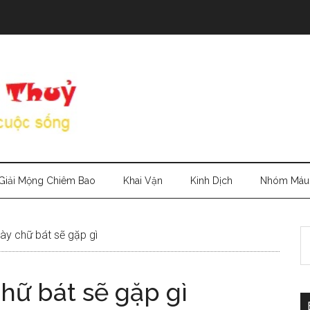
Giải Mộng Chiêm Bao
Khai Vận
Kinh Dịch
Nhóm Máu
S
y chữ bát sẽ gặp gì
th
si
hữ bát sẽ gặp gì
...