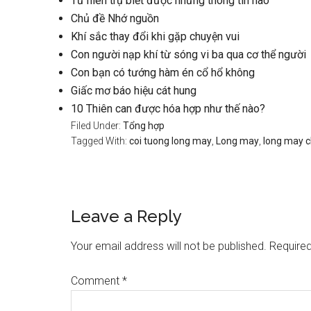
Từ niên trụ biết được những thông tin nào
Chủ đề Nhớ nguồn
Khí sắc thay đổi khi gặp chuyện vui
Con người nạp khí từ sóng vi ba qua cơ thể người
Con bạn có tướng hàm én cổ hổ không
Giấc mơ báo hiệu cát hung
10 Thiên can được hóa hợp như thế nào?
Filed Under:
Tổng hợp
Tagged With:
coi tuong long may
,
Long may
,
long may c
Reader
Leave a Reply
Interactions
Your email address will not be published.
Required
Comment
*