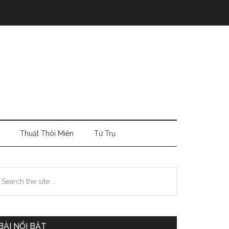
Thuật Thôi Miên
Tứ Trụ
Primary
earch
e
Sidebar
te
BÀI NỔI BẬT