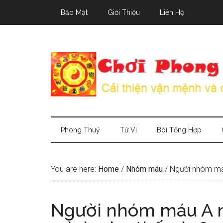
Skip
Skip
Skip
Bảo Mật
Giới Thiệu
Liên Hệ
to
to
to
main
secondary
primary
content
menu
sidebar
Phong Thuỷ
Tử Vi
Bói Tổng Hợp
You are here:
Home
/
Nhóm máu
/
Người nhóm máu
Người nhóm máu A n