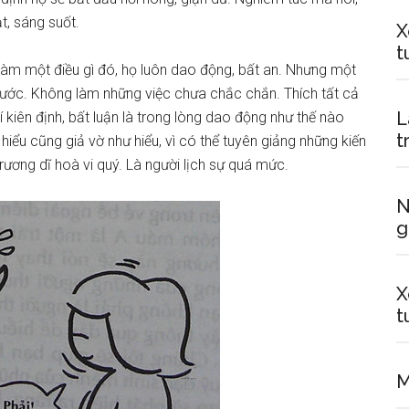
ạt, sáng suốt.
X
t
àm một điều gì đó, họ luôn dao động, bất an. Nhưng một
 trước. Không làm những việc chưa chắc chắn. Thích tất cả
L
 kiên định, bất luận là trong lòng dao động như thế nào
t
ểu cũng giả vờ như hiểu, vì có thể tuyên giảng những kiến
ơng dĩ hoà vi quý. Là người lịch sự quá mức.
N
g
X
t
M