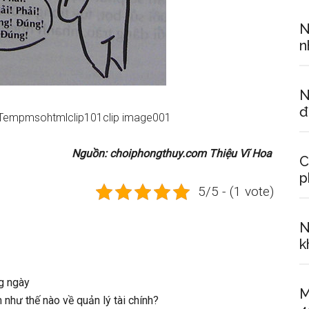
N
n
N
đ
Nguồn: choiphongthuy.com Thiệu Vĩ Hoa
C
p
5/5 - (1 vote)
N
k
g ngày
M
như thế nào về quản lý tài chính?