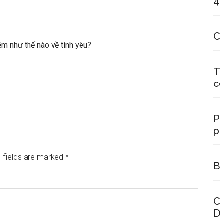
4
C
m như thế nào về tình yêu?
T
c
P
p
 fields are marked
*
B
C
D