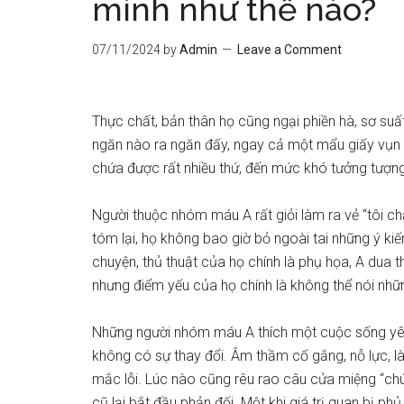
mình như thế nào?
07/11/2024
by
Admin
Leave a Comment
Thực chất, bản thân họ cũng ngại phiền hà, sơ suất
ngăn nào ra ngăn đấy, ngay cả một mẩu giấy vụn 
chứa được rất nhiều thứ, đến mức khó tưởng tượng
Người thuộc nhóm máu A rất giỏi làm ra vẻ “tôi chẳ
tóm lại, họ không bao giờ bỏ ngoài tai những ý ki
chuyện, thủ thuật của họ chính là phụ họa, A dua t
nhưng điểm yếu của họ chính là không thể nói nhữ
Những người nhóm máu A thích một cuộc sống yên
không có sự thay đổi. Âm thầm cố gắng, nỗ lực, 
mắc lỗi. Lúc nào cũng rêu rao câu cửa miệng “chú
cũ lại bắt đầu phản đối. Một khi giá trị quan bị ph