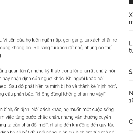
X
. Ví tiền của họ luôn ngăn nắp, gọn gàng, túi xách phân rõ
L
cũng không có. Rõ ràng túi xách rất nhỏ, nhưng có thể
t
.
ng quan tâm”, nhưng kỳ thực trong lòng lại rất chú ý, nói
S
ến hay nhận định của người khác. Khi người khác nói
heo. Sau đó phát hiện ra mình bị hớ và thành kẻ “nịnh hót”,
N
ng câu phản bác: “không đúng! Không phải như vậy!”
1
 bình, ổn định. Nói cách khác, họ muốn một cuộc sống
làm việc từng bước chắc chắn, nhưng vẫn thường xuyên
C
ng ta cần phải đổi mới”, nhưng đến khi động đến quy tắc
ủ định họ sẽ bắt đầu nổi nóng, giận dữ. Nghiêm túc mà nói,