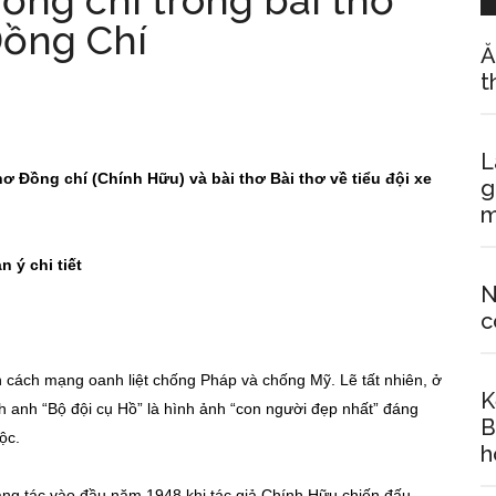
ồng chí trong bài thơ
Đồng Chí
Ă
t
L
hơ Đ
ồ
ng chí (Chính Hữu)
và bài thơ Bài thơ về tiểu đội xe
g
m
n ý chi tiết
N
c
 cách mạng oanh liệt chống Pháp và chống Mỹ. Lẽ tất nhiên, ở
K
 anh “Bộ đội cụ Hồ” là hình ảnh “con người đẹp nhất” đáng
B
ộc.
h
áng tác vào đầu năm 1948 khi tác giả Chính Hữu chiến đấu