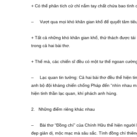
+ Có thể phân tích cử chỉ nắm tay chất chứa bao tình 
– Vượt qua mọi khó khăn gian khổ để quyết tâm tiêu 
+ Tất cả những khó khăn gian khổ, thử thách được tái h
trong cả hai bài thơ.
+ Thế mà, các chiến sĩ đều có một tư thế ngoan cường 
– Lạc quan tin tưởng: Cả hai bài thơ đều thể hiện tin
anh bộ đội kháng chiến chống Pháp đến “nhìn nhau mặt
hiện tinh thần lạc quan, khí phách anh hùng.
2. Những điểm riêng khác nhau
– Bài thơ “Đồng chí” của Chính Hữu thể hiện người l
đẹp giản dị, mộc mạc mà sâu sắc. Tình đồng chí thiêng