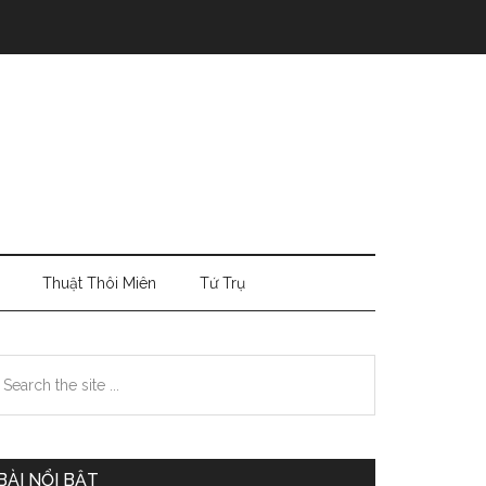
Thuật Thôi Miên
Tứ Trụ
Primary
earch
e
Sidebar
te
BÀI NỔI BẬT