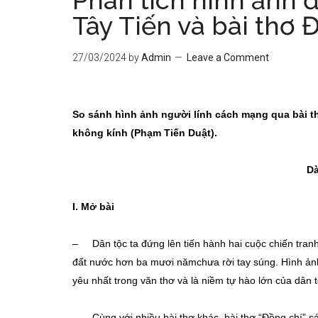
Phân tích hình ảnh đ
Tây Tiến và bài thơ 
27/03/2024
by
Admin
Leave a Comment
So sánh hình ảnh người lính cách mạng qua bài t
không kính (Phạm Tiến Duật).
Dà
I. Mở bài
– Dân tộc ta đứng lên tiến hành hai cuộc chiến tranh
đất nước hơn ba mươi nămchưa rời tay súng. Hình ảnh
yêu nhất trong văn thơ và là niềm tự hào lớn của dân t
– Cùng với nhiều bài thơ khác, bài thơ “Đồng chí” s