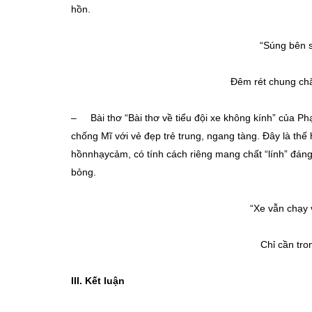
hồn.
“Súng bên 
Đêm rét chung chăn
– Bài thơ “Bài thơ về tiểu đội xe không kính” của Phạ
chống Mĩ với vẻ đẹp trẻ trung, ngang tàng. Đây là thế
hồnnhạycảm, có tính cách riêng mang chất “lính” đáng y
bỏng.
“Xe vẫn chạy 
Chỉ cần tron
III.
Kết luận