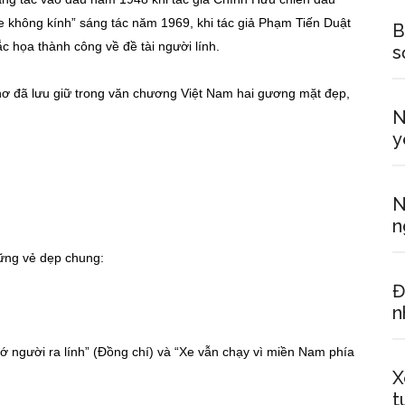
i xe không kính” sáng tác năm 1969, khi tác giả Phạm Tiến Duật
B
 họa thành công về đề tài người lính.
s
thơ đã lưu giữ trong văn chương Việt Nam hai gương mặt đẹp,
N
y
N
n
ững vẻ dẹp chung:
Đ
n
ớ người ra lính” (Đồng chí) và “Xe vẫn chạy vì miền Nam phía
X
t