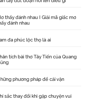
ân tay đứt đoạn nói lên điều gì
ơ thấy đánh nhau I Giải mã giấc mơ
hấy đánh nhau
am đa phúc lộc thọ là ai
hân tích bài thơ Tây Tiến của Quang
ũng
hững phương pháp để cải vận
hí sắc thay đổi khi gặp chuyện vui