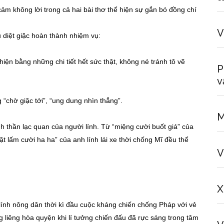
cảm không lời trong cả hai bài thơ thể hiện sự gắn bó đồng chí
V
diệt giặc hoàn thành nhiệm vụ:
iện bằng những chi tiết hết sức thật, không né tránh tô vẽ
P
v
“chờ giặc tới”, “ung dung nhìn thẳng”.
M
h thần lạc quan của người lính. Từ “miệng cười buốt giá” của
 lấm cười ha ha” của anh lính lái xe thời chống Mĩ đều thể
V
X
ính nông dân thời kì đầu cuộc kháng chiến chống Pháp với vẻ
 liêng hòa quyện khi lí tưởng chiến đấu đã rực sáng trong tâm