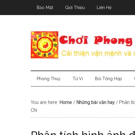
Skip
Skip
Skip
Bảo Mật
Giới Thiệu
Liên Hệ
to
to
to
main
secondary
primary
content
menu
sidebar
Phong Thuỷ
Tử Vi
Bói Tổng Hợp
You are here:
Home
/
Những bài văn hay
/
Phân tíc
Chí