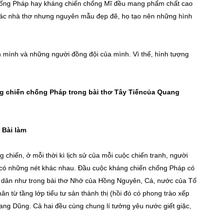
chống Pháp hay kháng chiến chống Mĩ đều mang phẩm chất cao
 các nhà thơ nhưng nguyên mẫu đẹp đẽ, họ tạo nên những hình
h mình và những người đồng đội của mình. Vì thế, hình tượng
ng chiến ch
ố
ng Pháp trong bài thơ Tây Ti
ế
n
của Quang
Bài làm
 chiến, ở mỗi thời kì lịch sử của mỗi cuộc chiến tranh, người
ều có những nét khác nhau. Đầu cuộc kháng chiến chống Pháp có
ông dân như trong bài thơ Nhớ của Hồng Nguyên, Cá, nước của Tố
ân từ tầng lớp tiểu tư sản thành thị (hồi đó có phong trào xếp
ang Dũng. Cả hai đều cùng chung lí tưởng yêu nước giết giặc,