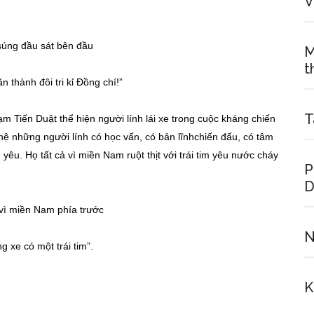
V
súng đầu sát bên đầu
M
t
 thành đôi tri kỉ Đồng chí!”
T
m Tiến Duật thể hiện người lính lái xe trong cuộc kháng chiến
 hệ những người lính có học vấn, có bản lĩnhchiến đấu, có tâm
êu. Họ tất cả vì miền Nam ruột thịt với trái tim yêu nước cháy
P
D
vì miền Nam phía trước
N
g xe có một trái tim”.
K