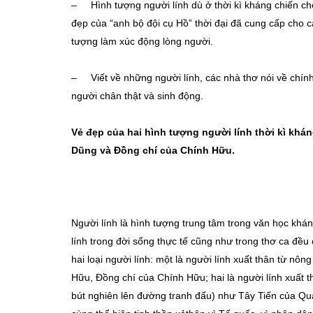
– Hình tượng người lính dù ở thời kì kháng chiến 
đẹp của “anh bộ đội cụ Hồ” thời đại đã cung cấp cho
tượng làm xúc động lòng người.
– Viết về những người lính, các nhà thơ nói về chín
người chân thật và sinh động.
Vẻ đẹp của hai hình tượng người lính thời kì khá
Dũng và Đ
ồ
ng chí
của Chính Hữu.
Người lính là hình tượng trung tâm trong văn học kháng
lính trong đời sống thực tế cũng như trong thơ ca đ
hai loại người lính: một là người lính xuất thân từ n
Hữu, Đồng chí của Chính Hữu; hai là người lính xuất th
bút nghiên lên đường tranh đấu) như Tây Tiến của Qu