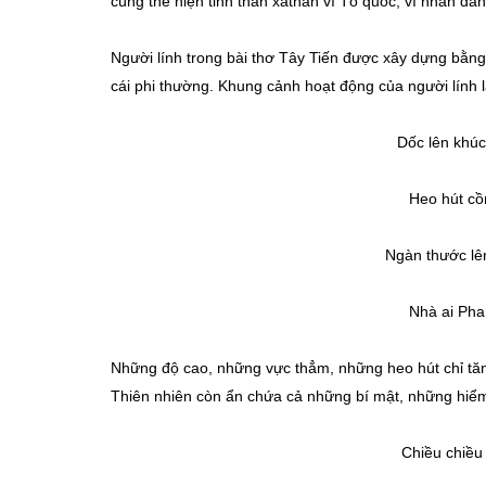
cùng thể hiện tinh thần xảthân vì Tổ quốc, vì nhân dân
Người lính trong bài thơ Tây Tiến được xây dựng bằn
cái phi thường. Khung cảnh hoạt động của người lính 
Dốc lên khú
Heo hút cồ
Ngàn thước lê
Nhà ai Pha
Những độ cao, những vực thẳm, những heo hút chỉ tăn
Thiên nhiên còn ẩn chứa cả những bí mật, những hiể
Chiều chiều 