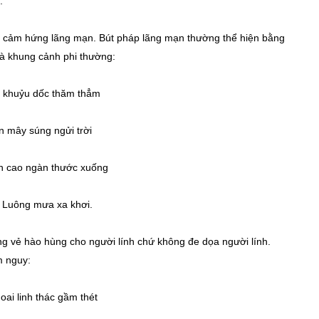
.
g cảm hứng lãng mạn. Bút pháp lãng mạn thường thể hiện bằng
là khung cảnh phi thường:
c khuỷu dốc thăm thẳm
n mây súng ngửi trời
n cao ngàn thước xuống
 Luông mưa xa khơi.
g vẻ hào hùng cho người lính chứ không đe dọa người lính.
m nguy:
oai linh thác gầm thét