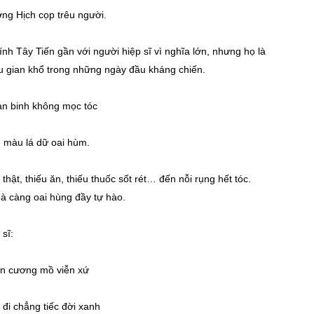
g Hịch cọp trêu người.
ính Tây Tiến gần với người hiệp sĩ vì nghĩa lớn, nhưng họ là
u gian khổ trong những ngày đầu kháng chiến.
àn binh không mọc tóc
 màu lá dữ oai hùm.
hật, thiếu ăn, thiếu thuốc sốt rét… đến nỗi rụng hết tóc.
à càng oai hùng đầy tự hào.
 sĩ:
ên cương mồ viễn xứ
đi chẳng tiếc đời xanh