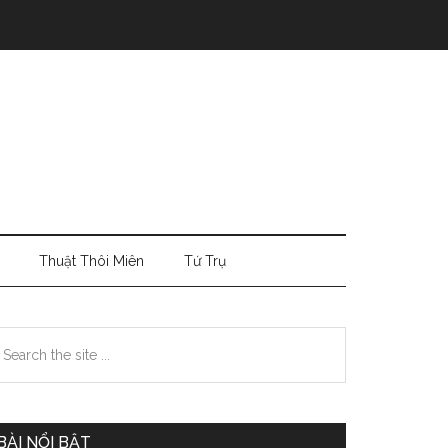
Thuật Thôi Miên
Tứ Trụ
Primary
earch
e
Sidebar
te
BÀI NỔI BẬT