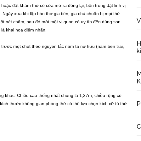
 hoặc đặt khám thờ có cửa mở ra đóng lại, bên trong đặt linh vị
 Ngày xưa khi lập bàn thờ gia tiên, gia chủ chuẩn bị mọi thứ
V
ột nét chấm, sau đó mời một vị quan có uy tín đến dùng son
 là khai hoa điểm nhãn.
H
 trước một chút theo nguyên tắc nam tả nữ hữu (nam bên trái,
k
M
K
ng khác. Chiều cao thống nhất chung là 1,27m, chiều rộng có
P
kích thước không gian phòng thờ có thể lựa chọn kích cỡ tủ thờ
C