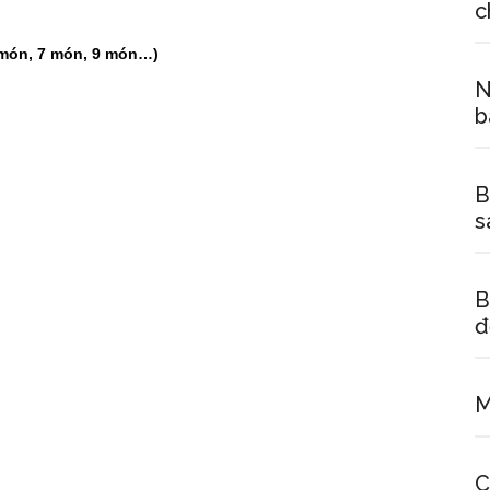
c
5 món, 7 món, 9 món…)
N
b
B
s
B
đ
M
C