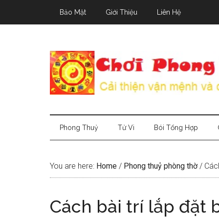
Skip
Skip
Skip
Bảo Mật
Giới Thiệu
Liên Hệ
to
to
to
main
secondary
primary
content
menu
sidebar
Phong Thuỷ
Tử Vi
Bói Tổng Hợp
You are here:
Home
/
Phong thuỷ phòng thờ
/
Cách 
Cách bài trí lắp đặt 