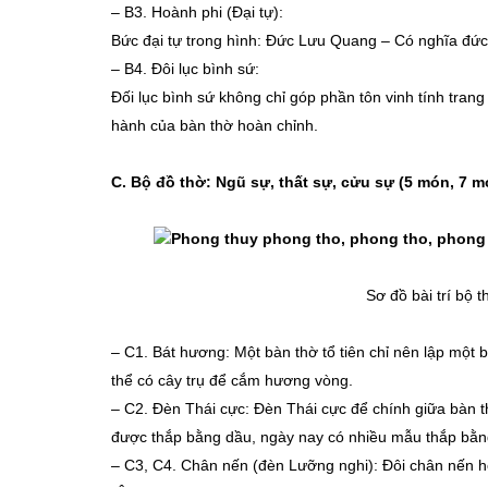
–
B3. Hoành phi (Đại tự):
Bức đại tự trong hình: Đức Lưu Quang – Có nghĩa đức
–
B4. Đôi lục bình sứ:
Đối lục bình sứ không chỉ góp phần tôn vinh tính tra
hành của bàn thờ hoàn chỉnh.
C. Bộ đồ thờ: Ngũ sự, thất sự, cửu sự (5 món, 7 
Sơ đồ bài trí bộ t
–
C1. Bát hương: Một bàn thờ tổ tiên chỉ nên lập một
thể có cây trụ để cắm hương vòng.
–
C2. Đèn Thái cực: Đèn Thái cực để chính giữa bàn 
được thắp bằng dầu, ngày nay có nhiều mẫu thắp bằng 
–
C3, C4. Chân nến (đèn Lưỡng nghi): Đôi chân nến h