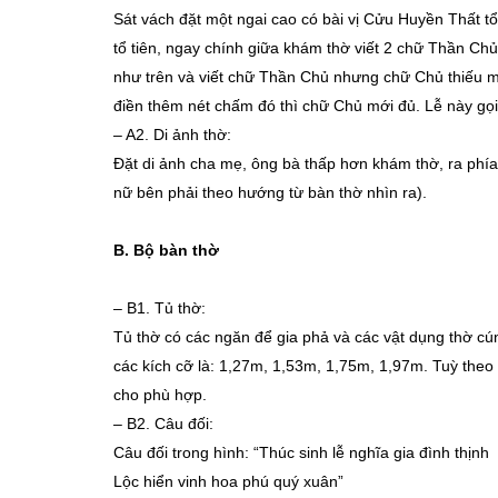
Sát vách đặt một ngai cao có bài vị Cửu Huyền Thất tổ
tổ tiên, ngay chính giữa khám thờ viết 2 chữ Thần Chủ.
như trên và viết chữ Thần Chủ nhưng chữ Chủ thiếu m
điền thêm nét chấm đó thì chữ Chủ mới đủ. Lễ này gọi
– A2. Di ảnh thờ:
Đặt di ảnh cha mẹ, ông bà thấp hơn khám thờ, ra phía
nữ bên phải theo hướng từ bàn thờ nhìn ra).
B.
Bộ bàn thờ
–
B1. Tủ thờ:
Tủ thờ có các ngăn để gia phả và các vật dụng thờ cú
các kích cỡ là: 1,27m, 1,53m, 1,75m, 1,97m. Tuỳ theo 
cho phù hợp.
–
B2. Câu đối:
Câu đối trong hình: “Thúc sinh lễ nghĩa gia đình thịnh
Lộc hiển vinh hoa phú quý xuân”