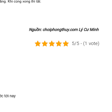
ng. Khi cúng xong thì tắt.
Nguồn: choiphongthuy.com Lý Cư Minh
5/5 - (1 vote)
ớc tới nay