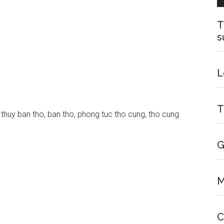
T
s
L
T
G
M
C