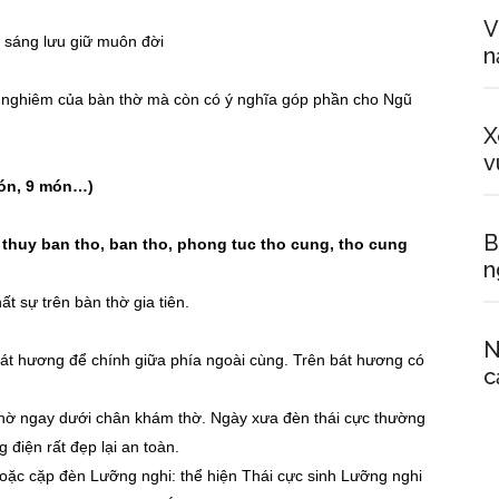
V
 sáng lưu giữ muôn đời
n
ng nghiêm của bàn thờ mà còn có ý nghĩa góp phần cho Ngũ
X
v
món, 9 món…)
B
n
hất sự trên bàn thờ gia tiên.
N
 bát hương để chính giữa phía ngoài cùng. Trên bát hương có
c
thờ ngay dưới chân khám thờ. Ngày xưa đèn thái cực thường
điện rất đẹp lại an toàn.
oặc cặp đèn Lưỡng nghi: thể hiện Thái cực sinh Lưỡng nghi