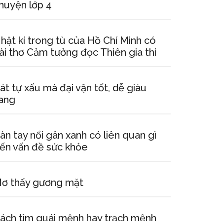
huyện lớp 4
hật kí trong tù của Hồ Chí Minh có
ài thơ Cảm tưởng đọc Thiên gia thi
át tự xấu mà đại vận tốt, dễ giàu
ang
àn tay nổi gân xanh có liên quan gì
ến vấn đề sức khỏe
ơ thấy gương mặt
ách tìm quái mệnh hay trạch mệnh