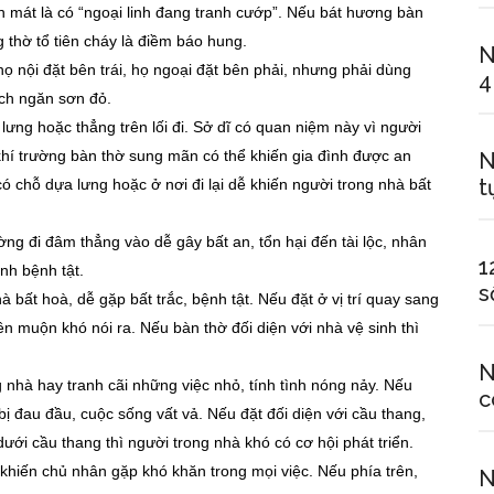
ản mát là có “ngoại linh đang tranh cướp”. Nếu bát hương bàn
 thờ tổ tiên cháy là điềm báo hung.
N
họ nội đặt bên trái, họ ngoại đặt bên phải, nhưng phải dùng
4
ch ngăn sơn đỏ.
ưng hoặc thẳng trên lối đi. Sở dĩ có quan niệm này vì người
, khí trường bàn thờ sung mãn có thể khiến gia đình được an
N
t
ó chỗ dựa lưng hoặc ở nơi đi lại dễ khiến người trong nhà bất
ng đi đâm thẳng vào dễ gây bất an, tổn hại đến tài lộc, nhân
1
nh bệnh tật.
s
bất hoà, dễ gặp bất trắc, bệnh tật. Nếu đặt ở vị trí quay sang
ền muộn khó nói ra. Nếu bàn thờ đối diện với nhà vệ sinh thì
N
 nhà hay tranh cãi những việc nhỏ, tính tình nóng nảy. Nếu
c
bị đau đầu, cuộc sống vất vả. Nếu đặt đối diện với cầu thang,
ưới cầu thang thì người trong nhà khó có cơ hội phát triển.
 khiến chủ nhân gặp khó khăn trong mọi việc. Nếu phía trên,
N