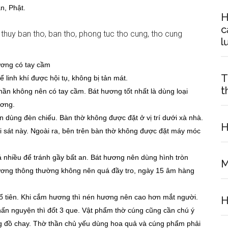
n, Phật.
H
c
l
ương có tay cầm
T
 linh khí được hội tụ, không bị tản mát.
t
hần không nên có tay cầm. Bát hương tốt nhất là dùng loại
ương.
dùng đèn chiếu. Bàn thờ không được đặt ở vị trí dưới xà nhà.
H
iải sát này. Ngoài ra, bên trên bàn thờ không được đặt máy móc
á nhiều để tránh gầy bất an. Bát hương nên dùng hình tròn
M
 hương thông thường không nên quá đầy tro, ngày 15 âm hàng
ổ tiên. Khi cắm hương thì nén hương nên cao hơn mắt người.
H
hấn nguyện thì đốt 3 que. Vật phẩm thờ cúng cũng cần chú ý
 đồ chay. Thờ thần chủ yếu dùng hoa quả và cúng phẩm phải