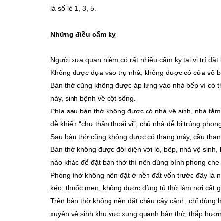
là số lẻ 1, 3, 5.
Những điều cấm kỵ
Người xưa quan niệm có rất nhiều cấm kỵ tại vị trí đặt
Không được dựa vào trụ nhà, không được có cửa sổ bê
Bàn thờ cũng không được áp lưng vào nhà bếp vì có th
nảy, sinh bệnh về cột sống.
Phía sau bàn thờ không được có nhà vệ sinh, nhà tắm
dễ khiến “chư thần thoái vị”, chủ nhà dễ bị trúng phon
Sau bàn thờ cũng không được có thang máy, cầu thang,
Bàn thờ không được đối diện với lò, bếp, nhà vệ sinh,
nào khác để đặt bàn thờ thì nên dùng bình phong che
Phòng thờ không nên đặt ở nền đất vốn trước đây là nh
kéo, thuốc men, không được dùng tủ thờ làm nơi cất gi
Trên bàn thờ không nên đặt chậu cây cảnh, chỉ dùng
xuyên vệ sinh khu vực xung quanh bàn thờ, thắp hươn