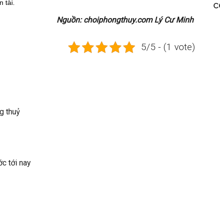
 tài.
c
Nguồn: choiphongthuy.com Lý Cư Minh
5/5 - (1 vote)
g thuỷ
ớc tới nay