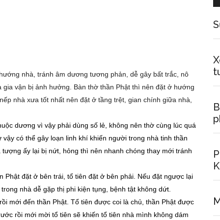
S
X
t
hướng nhà, tránh âm dương tương phản, dễ gây bất trắc, nô
à gia vận bị ảnh hưởng. Bàn thờ thần Phật thì nên đặt ở hướng
 nếp nhà xưa tốt nhất nên đặt ở tầng trệt, gian chính giữa nhà,
B
p
thuộc dương vì vậy phải dùng số lẻ, không nên thờ cùng lúc quá
vậy có thể gây loạn linh khí khiến người trong nhà tinh thần
 tượng ấy lại bị nứt, hỏng thì nên nhanh chóng thay mới tránh
P
K
n Phật đặt ở bên trái, tổ tiên đặt ở bên phải. Nếu đặt ngược lại
trong nhà dễ gặp thị phi kiện tụng, bệnh tật không dứt.
M
rồi mới đến thần Phật. Tổ tiên được coi là chủ, thần Phật được
rước rồi mới mời tổ tiên sẽ khiến tổ tiên nhà mình không dám