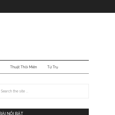
Thuật Thôi Miên
Tứ Trụ
Primary
earch
e
Sidebar
te
BÀI NỔI BẬT