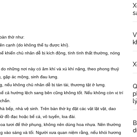
X
s
V
 bàn thờ như:
k
n cạnh (do không thể tụ được khí).
ể khiến chủ nhân dễ bị kích động, tính tình thất thường, nóng
X
 do những nơi này có âm khí và xú khí nặng, theo phong thuỷ
g, gặp ác mộng, sinh đau lưng.
 nếu không chủ nhân dễ bị tán tài, thương tật ở lưng.
Q
p
 kể cả hướng lệch sang bên cũng không tốt. Nếu không còn vị trí
l
 chắn.
à bếp, nhà vệ sinh. Trên bàn thờ kỵ đặt các vật lặt vặt, dao
ữ đồ đạc hoặc bể cá, vô tuyến, loa đài.
B
 hoa tươi để thờ phụng, không nên dùng hoa nhựa. Nên thường
d
g vào sáng và tối. Người xưa quan niệm rằng, nếu khói hương