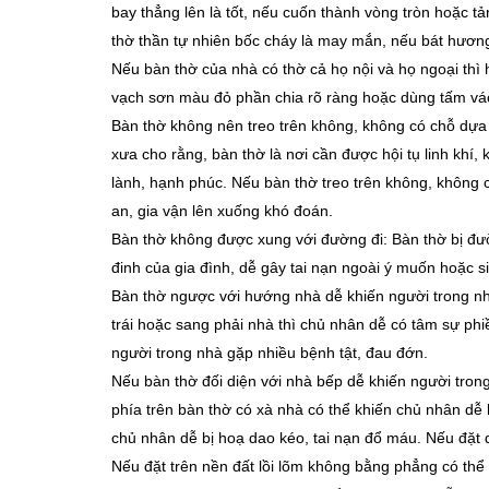
bay thẳng lên là tốt, nếu cuốn thành vòng tròn hoặc t
thờ thần tự nhiên bốc cháy là may mắn, nếu bát hương
Nếu bàn thờ của nhà có thờ cả họ nội và họ ngoại thì 
vạch sơn màu đỏ phần chia rõ ràng hoặc dùng tấm vá
Bàn thờ không nên treo trên không, không có chỗ dựa l
xưa cho rằng, bàn thờ là nơi cần được hội tụ linh khí
lành, hạnh phúc. Nếu bàn thờ treo trên không, không c
an, gia vận lên xuống khó đoán.
Bàn thờ không được xung với đường đi: Bàn thờ bị đườ
đinh của gia đình, dễ gây tai nạn ngoài ý muốn hoặc si
Bàn thờ ngược với hướng nhà dễ khiến người trong nhà 
trái hoặc sang phải nhà thì chủ nhân dễ có tâm sự phi
người trong nhà gặp nhiều bệnh tật, đau đớn.
Nếu bàn thờ đối diện với nhà bếp dễ khiến người trong
phía trên bàn thờ có xà nhà có thể khiến chủ nhân dễ 
chủ nhân dễ bị hoạ dao kéo, tai nạn đổ máu. Nếu đặt d
Nếu đặt trên nền đất lồi lõm không bằng phẳng có thể