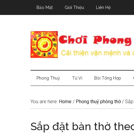
Skip
Skip
Skip
Bảo Mật
Giới Thiệu
Liên Hệ
to
to
to
main
secondary
primary
content
menu
sidebar
Phong Thuỷ
Tử Vi
Bói Tổng Hợp
You are here:
Home
/
Phong thuỷ phòng thờ
/
Sắp 
Sắp đặt bàn thờ th