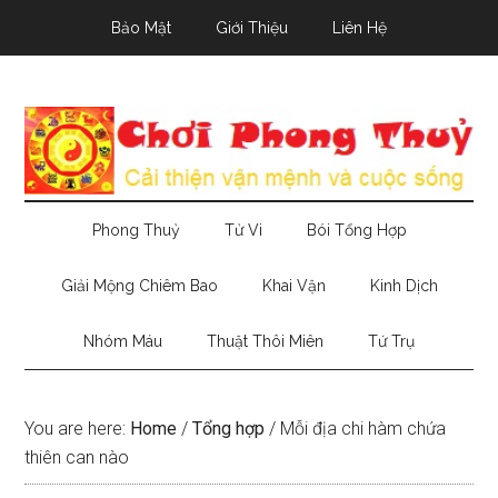
Skip
Skip
Skip
Bảo Mật
Giới Thiệu
Liên Hệ
to
to
to
main
secondary
primary
content
menu
sidebar
Phong Thuỷ
Tử Vi
Bói Tổng Hợp
Giải Mộng Chiêm Bao
Khai Vận
Kinh Dịch
Nhóm Máu
Thuật Thôi Miên
Tứ Trụ
You are here:
Home
/
Tổng hợp
/
Mỗi địa chi hàm chứa
thiên can nào