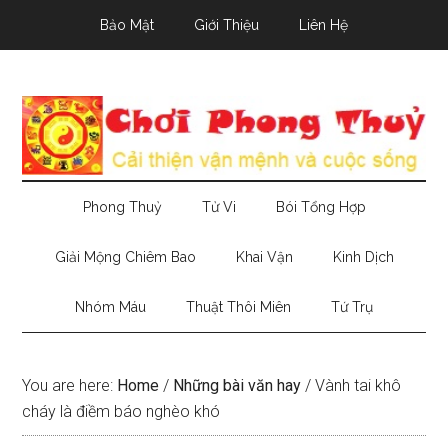
Skip
Skip
Skip
Bảo Mật
Giới Thiệu
Liên Hệ
to
to
to
main
secondary
primary
content
menu
sidebar
Phong Thuỷ
Tử Vi
Bói Tổng Hợp
Giải Mộng Chiêm Bao
Khai Vận
Kinh Dịch
Nhóm Máu
Thuật Thôi Miên
Tứ Trụ
You are here:
Home
/
Những bài văn hay
/
Vành tai khô
cháy là điềm báo nghèo khó