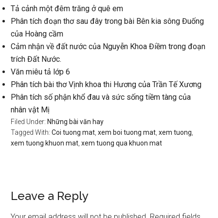
Tả cảnh một đêm trăng ở quê em
Phân tích đoạn thơ sau đây trong bài Bên kia sông Đuống
của Hoàng cầm
Cảm nhận về đất nước của Nguyễn Khoa Điềm trong đoạn
trích Đất Nước.
Văn miêu tả lớp 6
Phân tích bài thơ Vịnh khoa thi Hương của Trần Tế Xương
Phân tích số phận khổ đau và sức sống tiềm tàng của
nhân vật Mị
Filed Under:
Những bài văn hay
Tagged With:
Coi tuong mat
,
xem boi tuong mat
,
xem tuong
,
xem tuong khuon mat
,
xem tuong qua khuon mat
Reader
Leave a Reply
Interactions
Your email address will not be published.
Required fields